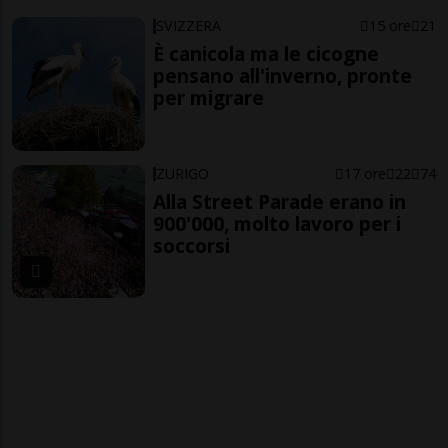
SVIZZERA
15 ore
21
È canicola ma le cicogne
pensano all'inverno, pronte
per migrare
ZURIGO
17 ore
22
74
Alla Street Parade erano in
900'000, molto lavoro per i
soccorsi