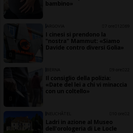
bambino»
ARGOVIA
7 ore
12
69
I cinesi si prendono la
"nostra" Mammut: «Siamo
Davide contro diversi Golia»
BERNA
9 ore
22
Il consiglio della polizia:
«Date del lei a chi vi minaccia
con un coltello»
NEUCHÂTEL
10 ore
2
Ladri in azione al Museo
dell'orologeria di Le Locle