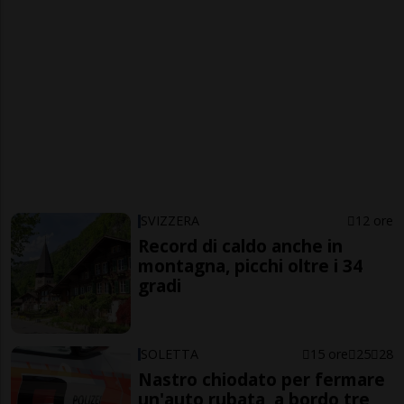
SVIZZERA
12 ore
Record di caldo anche in
montagna, picchi oltre i 34
gradi
SOLETTA
15 ore
25
28
Nastro chiodato per fermare
un'auto rubata, a bordo tre