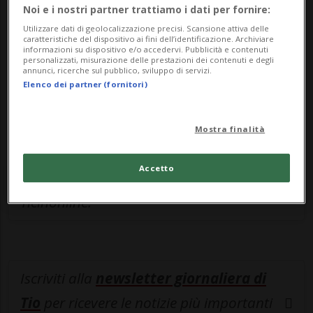
Sottoscrivi un abbonamento
Archivio
per
Noi e i nostri partner trattiamo i dati per fornire:
leggere questo articolo, oppure scegli
Utilizzare dati di geolocalizzazione precisi. Scansione attiva delle
caratteristiche del dispositivo ai fini dell’identificazione. Archiviare
MyTioAbo
per accedere all'archivio e
informazioni su dispositivo e/o accedervi. Pubblicità e contenuti
personalizzati, misurazione delle prestazioni dei contenuti e degli
navigare su sito e app senza pubblicità.
annunci, ricerche sul pubblico, sviluppo di servizi.
Elenco dei partner (fornitori)
ACCEDI
Mostra finalità
Accetto
Entra nel
canale WhatsApp
di
Ticinonline.
Iscriviti alla
newsletter giornaliera di
Tio
per ricevere le notizie più importanti