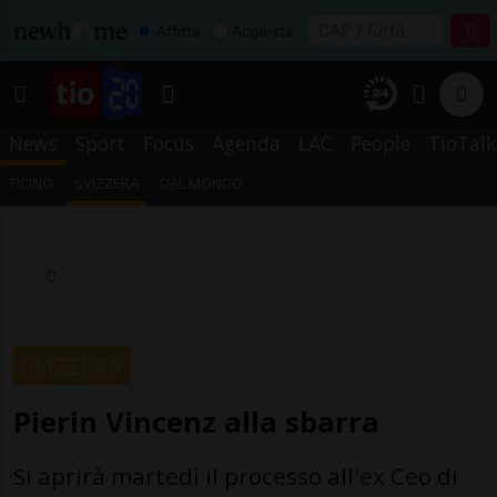
Affitta
Acquista
News
Sport
Focus
Agenda
LAC
People
TioTalk
TICINO
SVIZZERA
DAL MONDO
SVIZZERA
Pierin Vincenz alla sbarra
Si aprirà martedì il processo all'ex Ceo di