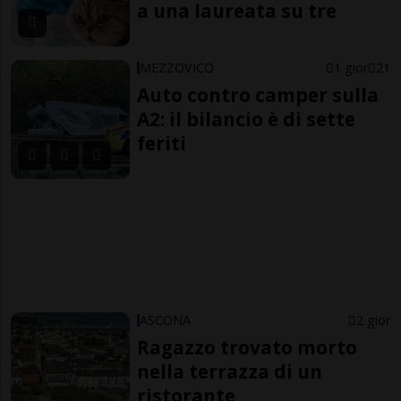
a una laureata su tre
MEZZOVICO
1 gior
21
Auto contro camper sulla
A2: il bilancio è di sette
feriti
ASCONA
2 gior
Ragazzo trovato morto
nella terrazza di un
ristorante