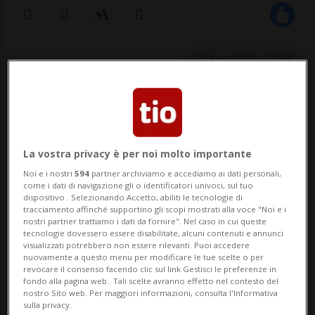
23 gen 2022 - 10:24
ZURIGO - Si apre martedì e durerà almeno
cinque giorni l'atteso processo all'ex
presidente della direzione di Raiffeisen
La vostra privacy è per noi molto importante
Pierin Vincenz. Per motivi di spazio i
Noi e i nostri
594
partner archiviamo e accediamo ai dati personali,
come i dati di navigazione gli o identificatori univoci, sul tuo
dibattimenti non si terranno nell'aula del
dispositivo . Selezionando Accetto, abiliti le tecnologie di
tracciamento affinché supportino gli scopi mostrati alla voce "Noi e i
Tribunale distrettuale di Zurigo,...
nostri partner trattiamo i dati da fornire". Nel caso in cui queste
tecnologie dovessero essere disabilitate, alcuni contenuti e annunci
visualizzati potrebbero non essere rilevanti. Puoi accedere
nuovamente a questo menu per modificare le tue scelte o per
🔐 Sblocca il nostro archivio
revocare il consenso facendo clic sul link Gestisci le preferenze in
fondo alla pagina web.. Tali scelte avranno effetto nel contesto del
esclusivo!
nostro Sito web. Per maggiori informazioni, consulta l'Informativa
sulla privacy.