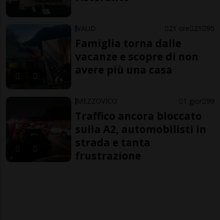
VAUD
21 ore
21
95
Famiglia torna dalle
vacanze e scopre di non
avere più una casa
MEZZOVICO
1 gior
99
Traffico ancora bloccato
sulla A2, automobilisti in
strada e tanta
frustrazione