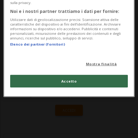
riferiscono che una pattuglia della Polizia
sulla privacy.
Noi e i nostri partner trattiamo i dati per fornire:
locale, in servizio nella notte tra il 4 e il 5
Utilizzare dati di geolocalizzazione precisi. Scansione attiva delle
agosto, ha colto sul fatto i ...
caratteristiche del dispositivo ai fini dell’identificazione. Archiviare
informazioni su dispositivo e/o accedervi. Pubblicità e contenuti
personalizzati, misurazione delle prestazioni dei contenuti e degli
annunci, ricerche sul pubblico, sviluppo di servizi.
🔐 Sblocca il nostro archivio
Elenco dei partner (fornitori)
esclusivo!
Mostra finalità
Sottoscrivi un abbonamento
Archivio
per
leggere questo articolo, oppure scegli
Accetto
MyTioAbo
per accedere all'archivio e
navigare su sito e app senza pubblicità.
ACCEDI