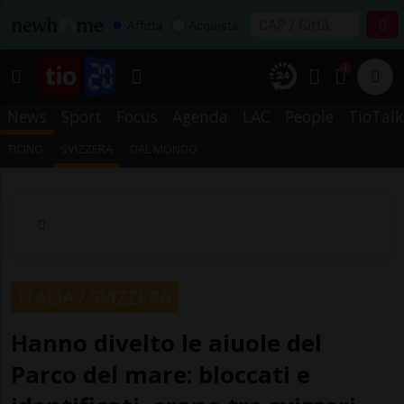
Affitta
Acquista
1
News
Sport
Focus
Agenda
LAC
People
TioTalk
TICINO
SVIZZERA
DAL MONDO
ITALIA / SVIZZERA
Hanno divelto le aiuole del
Parco del mare: bloccati e