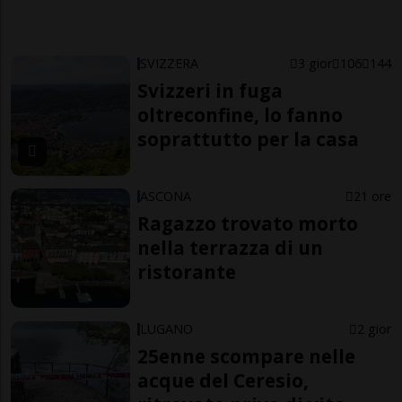
SVIZZERA
3 gior
106
144
Svizzeri in fuga
oltreconfine, lo fanno
soprattutto per la casa
ASCONA
21 ore
Ragazzo trovato morto
nella terrazza di un
ristorante
LUGANO
2 gior
25enne scompare nelle
acque del Ceresio,