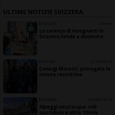
ULTIME NOTIZIE SVIZZERA
SVIZZERA
16 min
La carenza di insegnanti in
Svizzera tende a diminuire
VALLESE
2 ore
4
15
Coniugi Moretti, prorogate le
misure restrittive
SVIZZERA
3 ore
14
19
Alpeggi senz’acqua: voli
quotidiani e oltre 10mila