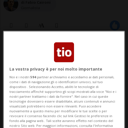
di Fabio Caironi
Giornalista
07 ago 2021 - 08:58
La vostra privacy è per noi molto importante
Noi e i nostri
594
partner archiviamo e accediamo ai dati personali,
come i dati di navigazione gli o identificatori univoci, sul tuo
dispositivo . Selezionando Accetto, abiliti le tecnologie di
tracciamento affinché supportino gli scopi mostrati alla voce "Noi e i
nostri partner trattiamo i dati da fornire". Nel caso in cui queste
RIMINI - Tre giovani di nazionalità svizzera
tecnologie dovessero essere disabilitate, alcuni contenuti e annunci
visualizzati potrebbero non essere rilevanti. Puoi accedere
si sono resi protagonisti di atti di
nuovamente a questo menu per modificare le tue scelte o per
revocare il consenso facendo clic sul link Gestisci le preferenze in
danneggiamento a Rimini. I media locali
fondo alla pagina web.. Tali scelte avranno effetto nel contesto del
nostro Sito web. Per maggiori informazioni, consulta l'Informativa