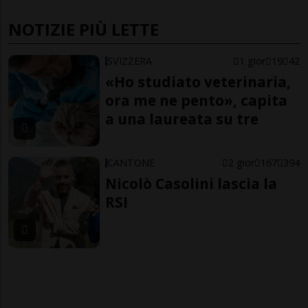
NOTIZIE PIÙ LETTE
SVIZZERA
1 gior
19
42
«Ho studiato veterinaria,
ora me ne pento», capita
a una laureata su tre
CANTONE
2 gior
167
394
Nicolò Casolini lascia la
RSI