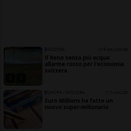
SVIZZERA
14 ore
20
40
Il Reno senza più acqua:
allarme rosso per l'economia
svizzera
EUROPA / SVIZZERA
15 ore
20
Euro Millions ha fatto un
nuovo super-milionario