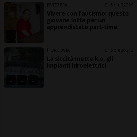
SVIZZERA
15 ore
2
39
Vivere con l'autismo: questo
giovane lotta per un
apprendistato part-time
TURGOVIA
15 ore
6
12
La siccità mette k.o. gli
impianti idroelettrici