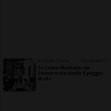
SVIZZERA / ITALIA
16 ore
88
317
Su Crans-Montana «la
Svizzera sta dando il peggio
di sé»