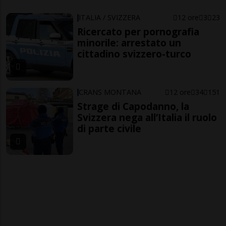
ITALIA / SVIZZERA
12 ore
3
23
Ricercato per pornografia
minorile: arrestato un
cittadino svizzero-turco
CRANS MONTANA
12 ore
34
151
Strage di Capodanno, la
Svizzera nega all’Italia il ruolo
di parte civile