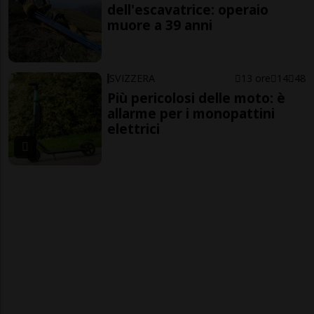
dell'escavatrice: operaio
muore a 39 anni
SVIZZERA
13 ore
14
48
Più pericolosi delle moto: è
allarme per i monopattini
elettrici