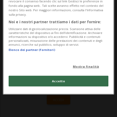
revocare il consenso facendo clic sul link Gestisci le preferenze in
fondo alla pagina web.. Tali scelte avranno effetto nel contesto del
miniera di carbone di Hambach. Alcuni
nostro Sito web. Per maggiori informazioni, consulta l'Informativa
sulla privacy.
hanno percorso centinaia di chilometri in
Noi e i nostri partner trattiamo i dati per fornire:
bicicletta, altri hanno dormire in un...
Utilizzare dati di geolocalizzazione precisi. Scansione attiva delle
caratteristiche del dispositivo ai fini dell’identificazione. Archiviare
informazioni su dispositivo e/o accedervi. Pubblicità e contenuti
personalizzati, misurazione delle prestazioni dei contenuti e degli
🔐 Sblocca il nostro archivio
annunci, ricerche sul pubblico, sviluppo di servizi.
Elenco dei partner (fornitori)
esclusivo!
Sottoscrivi un abbonamento
Archivio
per
Mostra finalità
leggere questo articolo, oppure scegli
MyTioAbo
per accedere all'archivio e
Accetto
navigare su sito e app senza pubblicità.
ACCEDI