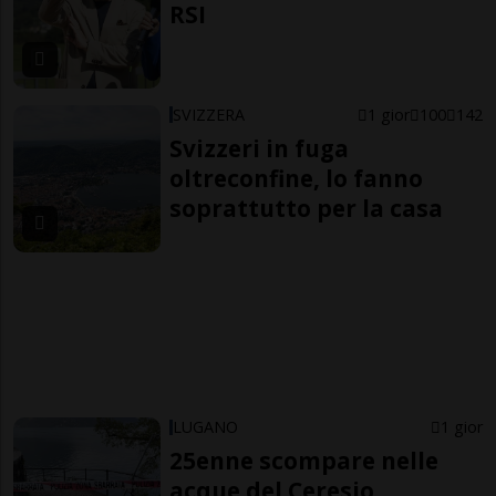
RSI
SVIZZERA
1 gior
100
142
Svizzeri in fuga
oltreconfine, lo fanno
soprattutto per la casa
LUGANO
1 gior
25enne scompare nelle
acque del Ceresio,