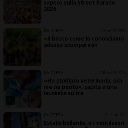
sapere sulla Street Parade
2026
SVIZZERA
7 ore
5
38
«Il bosco come lo conosciamo
adesso scomparirà»
SVIZZERA
8 ore
3
15
«Ho studiato veterinaria, ora
me ne pento», capita a una
laureata su tre
SVIZZERA
11 ore
4
Estate bollente, e i ventilatori