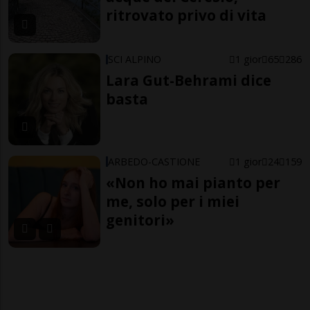
ritrovato privo di vita
SCI ALPINO
1 gior
65
286
Lara Gut-Behrami dice
basta
ARBEDO-CASTIONE
1 gior
24
159
«Non ho mai pianto per
me, solo per i miei
genitori»