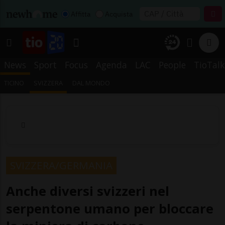
Affitta
Acquista
News
Sport
Focus
Agenda
LAC
People
TioTalk
TICINO
SVIZZERA
DAL MONDO
SVIZZERA/GERMANIA
Anche diversi svizzeri nel
serpentone umano per bloccare