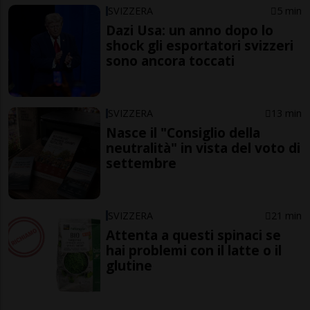
SVIZZERA
5 min
Dazi Usa: un anno dopo lo
shock gli esportatori svizzeri
sono ancora toccati
SVIZZERA
13 min
Nasce il "Consiglio della
neutralità" in vista del voto di
settembre
SVIZZERA
21 min
Attenta a questi spinaci se
hai problemi con il latte o il
glutine