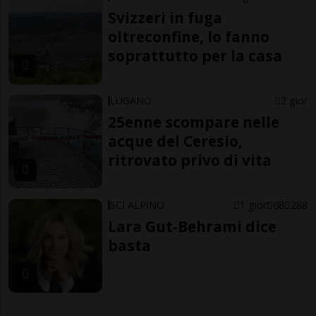
Svizzeri in fuga
oltreconfine, lo fanno
soprattutto per la casa
LUGANO
2 gior
25enne scompare nelle
acque del Ceresio,
ritrovato privo di vita
SCI ALPINO
1 gior
68
288
Lara Gut-Behrami dice
basta