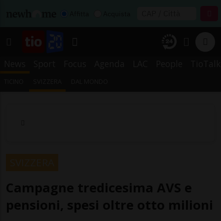
Affitta
Acquista
News
Sport
Focus
Agenda
LAC
People
TioTalk
TICINO
SVIZZERA
DAL MONDO
SVIZZERA
Campagne tredicesima AVS e
pensioni, spesi oltre otto milioni