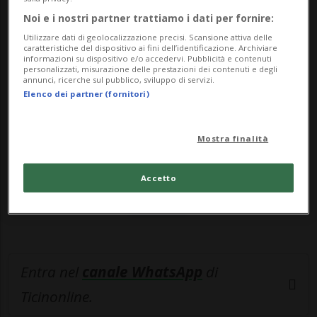
popolo ...
Noi e i nostri partner trattiamo i dati per fornire:
Utilizzare dati di geolocalizzazione precisi. Scansione attiva delle
🔐 Sblocca il nostro archivio
caratteristiche del dispositivo ai fini dell’identificazione. Archiviare
informazioni su dispositivo e/o accedervi. Pubblicità e contenuti
esclusivo!
personalizzati, misurazione delle prestazioni dei contenuti e degli
annunci, ricerche sul pubblico, sviluppo di servizi.
Elenco dei partner (fornitori)
Sottoscrivi un abbonamento
Archivio
per
leggere questo articolo, oppure scegli
Mostra finalità
MyTioAbo
per accedere all'archivio e
navigare su sito e app senza pubblicità.
Accetto
ACCEDI
Entra nel
canale WhatsApp
di
Ticinonline.