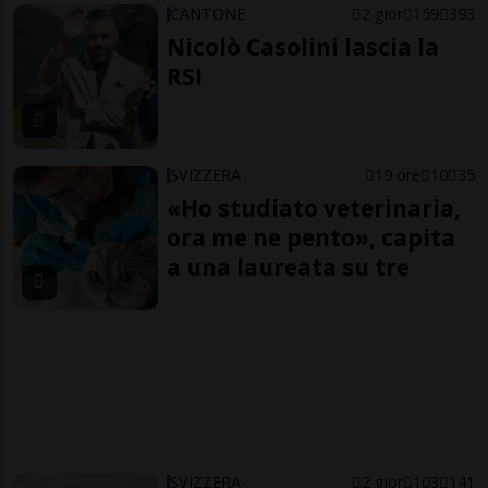
CANTONE
2 gior
159
393
Nicolò Casolini lascia la
RSI
SVIZZERA
19 ore
10
35
«Ho studiato veterinaria,
ora me ne pento», capita
a una laureata su tre
SVIZZERA
2 gior
103
141