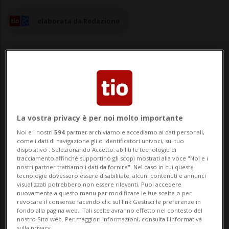
elaborata da Redazione
17 mag 2024 - 10:06
La vostra privacy è per noi molto importante
BERNA - Il denaro non può tutto, come
Noi e i nostri
594
partner archiviamo e accediamo ai dati personali,
dimostrano i risultati della votazione del 3
come i dati di navigazione gli o identificatori univoci, sul tuo
dispositivo . Selezionando Accetto, abiliti le tecnologie di
marzo scorso sulla tredicesima AVS:
tracciamento affinché supportino gli scopi mostrati alla voce "Noi e i
nostri partner trattiamo i dati da fornire". Nel caso in cui queste
benché gli avversari abbiano speso di più,
tecnologie dovessero essere disabilitate, alcuni contenuti e annunci
visualizzati potrebbero non essere rilevanti. Puoi accedere
a spuntarla sono stati i sostenitori di
nuovamente a questo menu per modificare le tue scelte o per
revocare il consenso facendo clic sul link Gestisci le preferenze in
questa iniziativa popolare accolta da
fondo alla pagina web.. Tali scelte avranno effetto nel contesto del
nostro Sito web. Per maggiori informazioni, consulta l'Informativa
sulla privacy.