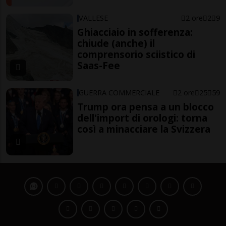
VALLESE
2 ore
2
9
Ghiacciaio in sofferenza:
chiude (anche) il
comprensorio sciistico di
Saas-Fee
GUERRA COMMERCIALE
2 ore
25
59
Trump ora pensa a un blocco
dell'import di orologi: torna
così a minacciare la Svizzera