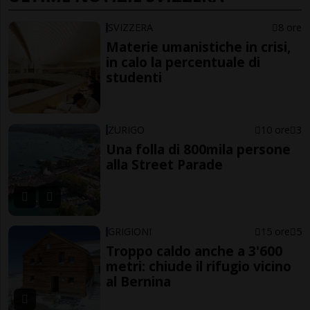
SVIZZERA
8 ore
Materie umanistiche in crisi,
in calo la percentuale di
studenti
ZURIGO
10 ore
3
Una folla di 800mila persone
alla Street Parade
GRIGIONI
15 ore
5
Troppo caldo anche a 3'600
metri: chiude il rifugio vicino
al Bernina