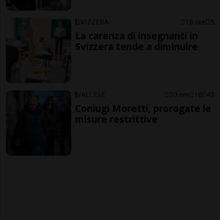
SVIZZERA
18 ore
5
La carenza di insegnanti in
Svizzera tende a diminuire
VALLESE
20 ore
16
43
Coniugi Moretti, prorogate le
misure restrittive