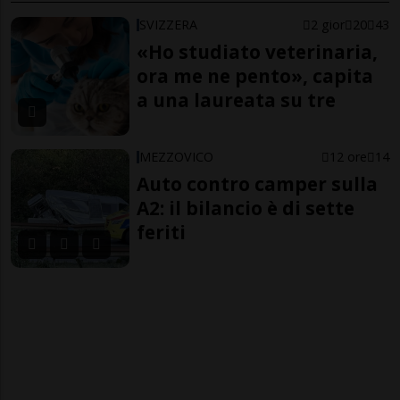
SVIZZERA
2 gior
20
43
«Ho studiato veterinaria,
ora me ne pento», capita
a una laureata su tre
MEZZOVICO
12 ore
14
Auto contro camper sulla
A2: il bilancio è di sette
feriti