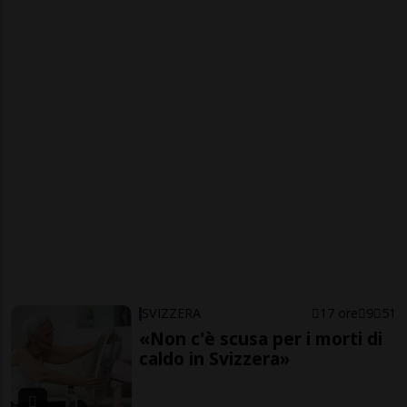
SVIZZERA
17 ore
9
51
«Non c'è scusa per i morti di
caldo in Svizzera»