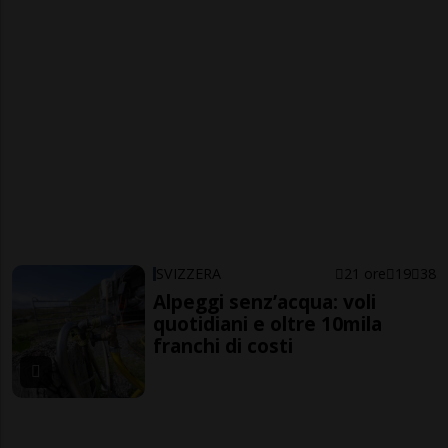
SVIZZERA
21 ore
19
38
Alpeggi senz’acqua: voli
quotidiani e oltre 10mila
franchi di costi