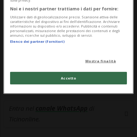
sulla privacy.
Noi e i nostri partner trattiamo i dati per fornire:
🔐 Sblocca il nostro archivio
Utilizzare dati di geolocalizzazione precisi. Scansione attiva delle
esclusivo!
caratteristiche del dispositivo ai fini dell’identificazione. Archiviare
informazioni su dispositivo e/o accedervi. Pubblicità e contenuti
personalizzati, misurazione delle prestazioni dei contenuti e degli
Sottoscrivi un abbonamento
Archivio
per
annunci, ricerche sul pubblico, sviluppo di servizi.
Elenco dei partner (fornitori)
leggere questo articolo, oppure scegli
MyTioAbo
per accedere all'archivio e
navigare su sito e app senza pubblicità.
Mostra finalità
ACCEDI
Accetto
Entra nel
canale WhatsApp
di
Ticinonline.