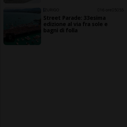
ZURIGO
16 ore
5
55
Street Parade: 33esima
edizione al via fra sole e
bagni di folla