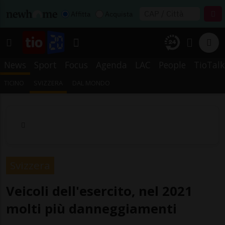
Affitta
Acquista
News
Sport
Focus
Agenda
LAC
People
TioTalk
TICINO
SVIZZERA
DAL MONDO
Svizzera
Veicoli dell'esercito, nel 2021
molti più danneggiamenti