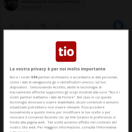
elaborata da Gianluca Mattei
Giornalista
25 ago 2022 - 11:22
BERNA - Quindici milioni e mezzo di
La vostra privacy è per noi molto importante
franchi: è la cifra sborsata dal
Noi e i nostri
594
partner archiviamo e accediamo ai dati personali,
Dipartimento federale della difesa per
come i dati di navigazione gli o identificatori univoci, sul tuo
dispositivo . Selezionando Accetto, abiliti le tecnologie di
rimettere a posto i veicoli militari
tracciamento affinché supportino gli scopi mostrati alla voce "Noi e i
nostri partner trattiamo i dati da fornire". Nel caso in cui queste
danneggiati. Una bella somma se si
tecnologie dovessero essere disabilitate, alcuni contenuti e annunci
visualizzati potrebbero non essere rilevanti. Puoi accedere
considera che nel 2020 di franchi ne erano
nuovamente a questo menu per modificare le tue scelte o per
revocare il consenso facendo clic sul link Gestisci le preferenze in
stati spesi 11,9 mil...
fondo alla pagina web.. Tali scelte avranno effetto nel contesto del
nostro Sito web. Per maggiori informazioni, consulta l'Informativa