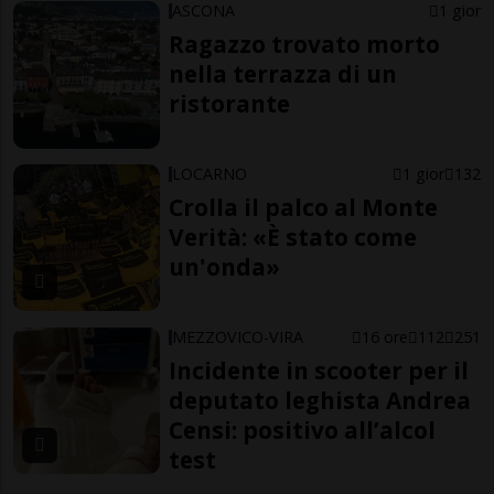
ASCONA
1 gior
Ragazzo trovato morto
nella terrazza di un
ristorante
LOCARNO
1 gior
132
Crolla il palco al Monte
Verità: «È stato come
un'onda»
MEZZOVICO-VIRA
16 ore
112
251
Incidente in scooter per il
deputato leghista Andrea
Censi: positivo all’alcol
test