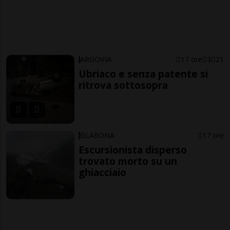
ARGOVIA
17 ore
3
21
Ubriaco e senza patente si
ritrova sottosopra
GLARONA
17 ore
Escursionista disperso
trovato morto su un
ghiacciaio