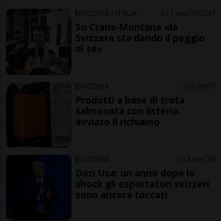
SVIZZERA / ITALIA
11 ore
77
247
Su Crans-Montana «la
Svizzera sta dando il peggio
di sé»
SVIZZERA
13 ore
7
Prodotti a base di trota
salmonata con listeria:
avviato il richiamo
SVIZZERA
14 ore
26
Dazi Usa: un anno dopo lo
shock gli esportatori svizzeri
sono ancora toccati