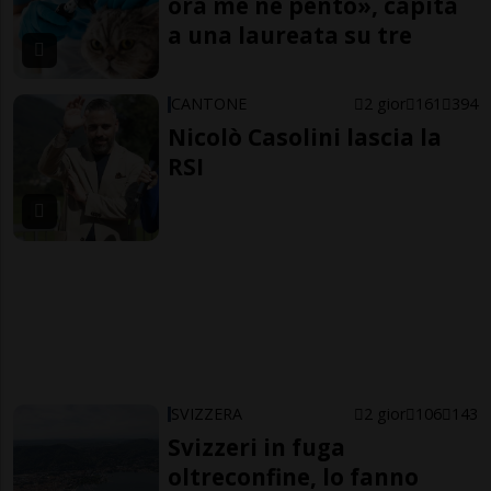
ora me ne pento», capita
a una laureata su tre
CANTONE
2 gior
161
394
Nicolò Casolini lascia la
RSI
SVIZZERA
2 gior
106
143
Svizzeri in fuga
oltreconfine, lo fanno