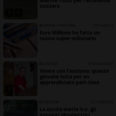
allarme rosso per l'economia
svizzera
EUROPA / SVIZZERA
10 ore
13
Euro Millions ha fatto un
nuovo super-milionario
SVIZZERA
10 ore
2
25
Vivere con l'autismo: questo
giovane lotta per un
apprendistato part-time
TURGOVIA
11 ore
3
9
La siccità mette k.o. gli
impianti idroelettrici