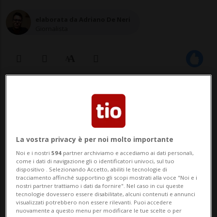
elaborata da Adriano De Neri
Giornalista
13 apr 2022 - 09:37
2
La vostra privacy è per noi molto importante
Noi e i nostri
594
partner archiviamo e accediamo ai dati personali,
come i dati di navigazione gli o identificatori univoci, sul tuo
dispositivo . Selezionando Accetto, abiliti le tecnologie di
tracciamento affinché supportino gli scopi mostrati alla voce "Noi e i
nostri partner trattiamo i dati da fornire". Nel caso in cui queste
Secondo l'alto funzionario della
tecnologie dovessero essere disabilitate, alcuni contenuti e annunci
visualizzati potrebbero non essere rilevanti. Puoi accedere
Confederazione ci sono «persone
nuovamente a questo menu per modificare le tue scelte o per