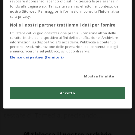
revocare il consenso facendo clic sul link Gestisci le preferenze in
armate» e con «un passato
fondo alla pagina web.. Tali scelte avranno effetto nel contesto del
criminale» che minacciano sempre
nostro Sito web. Per maggiori informazioni, consulta l'Informativa
sulla privacy.
più spesso esponenti politici e le loro
Noi e i nostri partner trattiamo i dati per fornire:
famiglie. Gli ultimi casi? Quelli di
Utilizzare dati di geolocalizzazione precisi. Scansione attiva delle
caratteristiche del dispositivo ai fini dell’identificazione. Archiviare
Christoph Berger e Dick Marty.
informazioni su dispositivo e/o accedervi. Pubblicità e contenuti
personalizzati, misurazione delle prestazioni dei contenuti e degli
annunci, ricerche sul pubblico, sviluppo di servizi.
Elenco dei partner (fornitori)
BERNA - In Svizzera c'è un crescente
numero di cittadini arrabbiati pronti a
Mostra finalità
ricorrere alla violenza. È quanto afferma la
direttrice di Fedpol, Nicoletta della Valle,
Accetto
in un'intervista pubblicata oggi dalle
testate di Tamedia, precisando...
🔐 Sblocca il nostro archivio