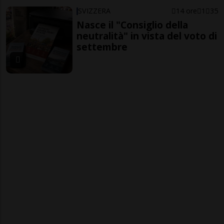
SVIZZERA
14 ore
1
35
Nasce il "Consiglio della
neutralità" in vista del voto di
settembre