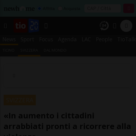
Affitta
Acquista
News
Sport
Focus
Agenda
LAC
People
TioTalk
TICINO
SVIZZERA
DAL MONDO
SVIZZERA
«In aumento i cittadini
arrabbiati pronti a ricorrere alla