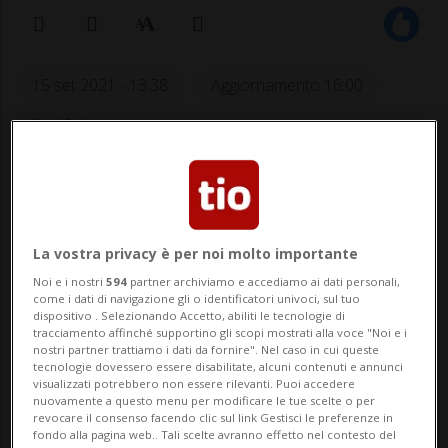
15 set 2021 - 13:38
Aggiornamento 16:00
12
I pazienti occupano ora il 31,3% dei
reparti di terapia intensiva a livello
La vostra privacy è per noi molto importante
nazionale. Nel nostro Paese il tasso
Noi e i nostri
594
partner archiviamo e accediamo ai dati personali,
di vaccinazione è attualmente del
come i dati di navigazione gli o identificatori univoci, sul tuo
dispositivo . Selezionando Accetto, abiliti le tecnologie di
53.03%. Più di dieci milioni le dose
tracciamento affinché supportino gli scopi mostrati alla voce "Noi e i
inoculate.
nostri partner trattiamo i dati da fornire". Nel caso in cui queste
tecnologie dovessero essere disabilitate, alcuni contenuti e annunci
visualizzati potrebbero non essere rilevanti. Puoi accedere
nuovamente a questo menu per modificare le tue scelte o per
revocare il consenso facendo clic sul link Gestisci le preferenze in
BERNA - Sono 2'604 i nuovi positivi al
fondo alla pagina web.. Tali scelte avranno effetto nel contesto del