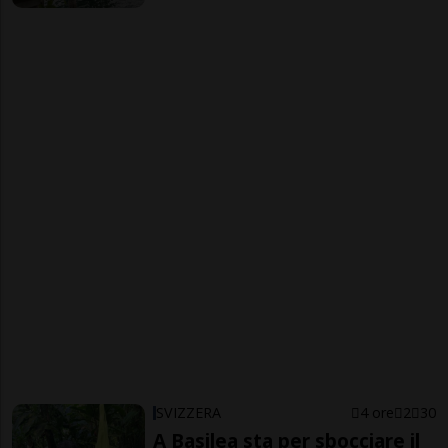
SVIZZERA
4 ore
2
30
A Basilea sta per sbocciare il