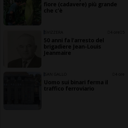
fiore (cadavere) più grande
che c'è
SVIZZERA
4 ore
5
50 anni fa l'arresto del
brigadiere Jean-Louis
Jeanmaire
SAN GALLO
4 ore
Uomo sui binari ferma il
traffico ferroviario