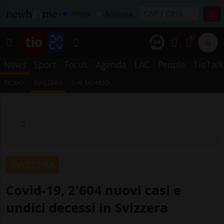
Affitta
Acquista
1
News
Sport
Focus
Agenda
LAC
People
TioTalk
TICINO
SVIZZERA
DAL MONDO
SVIZZERA
Covid-19, 2'604 nuovi casi e
undici decessi in Svizzera