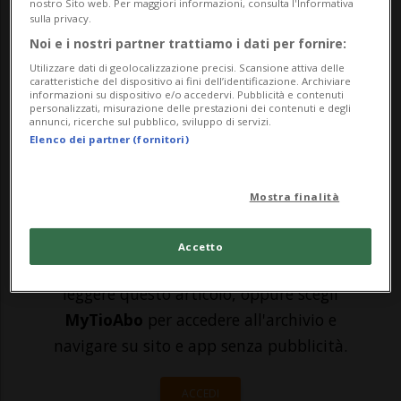
nostro Sito web. Per maggiori informazioni, consulta l'Informativa
Covid-19 registrati nelle ultime 24 ore in
sulla privacy.
Svizzera. Ieri se ne notificavano 1'992,
Noi e i nostri partner trattiamo i dati per fornire:
Utilizzare dati di geolocalizzazione precisi. Scansione attiva delle
l'altro ieri 6'060, spalmate però sulle 72
caratteristiche del dispositivo ai fini dell’identificazione. Archiviare
informazioni su dispositivo e/o accedervi. Pubblicità e contenuti
ore del weekend. Ad aggiornare le cifre
personalizzati, misurazione delle prestazioni dei contenuti e degli
annunci, ricerche sul pubblico, sviluppo di servizi.
della pandemia nel nostro paese ...
Elenco dei partner (fornitori)
🔐 Sblocca il nostro archivio
Mostra finalità
esclusivo!
Accetto
Sottoscrivi un abbonamento
Archivio
per
leggere questo articolo, oppure scegli
MyTioAbo
per accedere all'archivio e
navigare su sito e app senza pubblicità.
ACCEDI