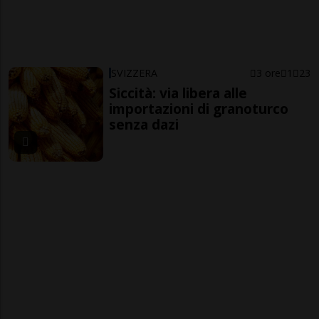
SVIZZERA
3 ore
1
23
Siccità: via libera alle
importazioni di granoturco
senza dazi