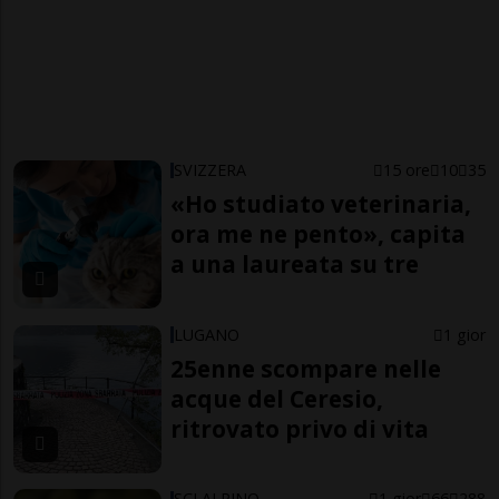
SVIZZERA
15 ore
10
35
«Ho studiato veterinaria,
ora me ne pento», capita
a una laureata su tre
LUGANO
1 gior
25enne scompare nelle
acque del Ceresio,
ritrovato privo di vita
SCI ALPINO
1 gior
66
288