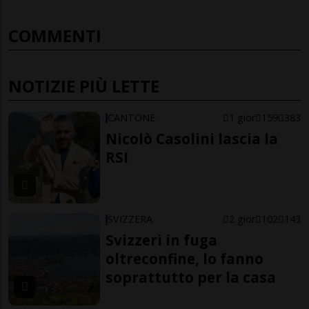
COMMENTI
NOTIZIE PIÙ LETTE
CANTONE
1 gior
159
383
Nicolò Casolini lascia la
RSI
SVIZZERA
2 gior
102
143
Svizzeri in fuga
oltreconfine, lo fanno
soprattutto per la casa