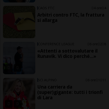
CAOS FTC
4 ore
4
Arbitri contro FTC, la frattura
si allarga
CONFERENCE LEAGUE
6 ore
2
8
«Attenti a sottovalutare il
Runavik. Vi dico perché...»
SCI ALPINO
6 ore
1
11
Una carriera da
(super)gigante: tutti i trionfi
di Lara