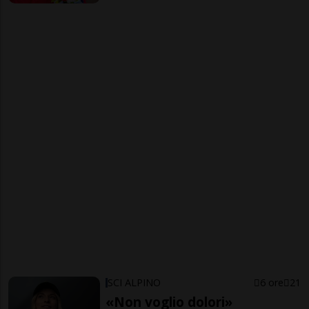
SCI ALPINO
6 ore
21
«Non voglio dolori»