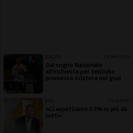
CALCIO
8 ore
3
19
Dal sogno Nazionale
all'inchiesta per omicidio:
promessa svizzera nei guai
HCL
10 ore
30
«Ci aspettiamo il 5% in più da
tutti»