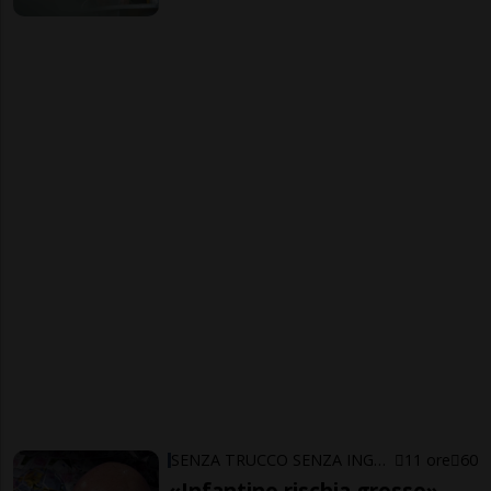
SENZA TRUCCO SENZA ING…ARNO
11 ore
60
«Infantino rischia grosso»