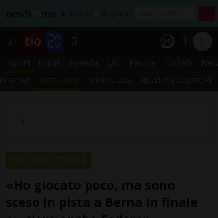
Affitta
Acquista
s
Sport
Focus
Agenda
LAC
People
TioTalk
New
TRI SPORT
SESTO UOMO
MONDIALI 2026
RISULTATI E CLASSIFICHE
PICCOLE STORIE
«Ho giocato poco, ma sono
sceso in pista a Berna in finale