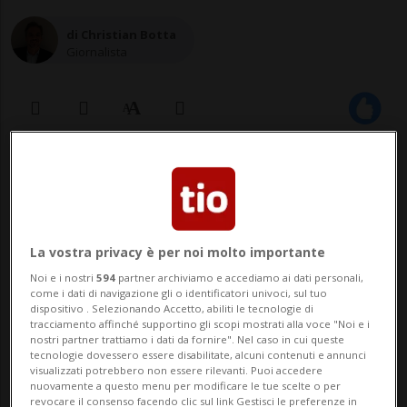
di Christian Botta
Giornalista
07 mag 2025 - 09:00
Aggiornamento 14:07
L'esordio dell'ex portiere ticinese con
La vostra privacy è per noi molto importante
le Aquile è invece avvenuto nel 2008
Noi e i nostri
594
partner archiviamo e accediamo ai dati personali,
contro il Rapperswil: «Ho
come i dati di navigazione gli o identificatori univoci, sul tuo
dispositivo . Selezionando Accetto, abiliti le tecnologie di
approfittato del momento cercando
tracciamento affinché supportino gli scopi mostrati alla voce "Noi e i
di divertirmi senza compromettere la
nostri partner trattiamo i dati da fornire". Nel caso in cui queste
tecnologie dovessero essere disabilitate, alcuni contenuti e annunci
mia prestazione e alla fine è stata
visualizzati potrebbero non essere rilevanti. Puoi accedere
nuovamente a questo menu per modificare le tue scelte o per
una soddisfazione non subire reti».
revocare il consenso facendo clic sul link Gestisci le preferenze in