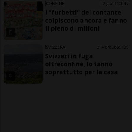
CONFINE
2 gior
10
37
I "furbetti" del contante
colpiscono ancora e fanno
il pieno di milioni
SVIZZERA
14 ore
85
135
Svizzeri in fuga
oltreconfine, lo fanno
soprattutto per la casa