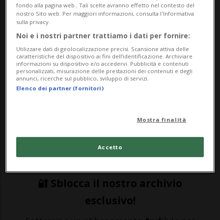
fondo alla pagina web.. Tali scelte avranno effetto nel contesto del
nostro Sito web. Per maggiori informazioni, consulta l'Informativa
sulla privacy.
SPORT: Risultati e classifiche
Noi e i nostri partner trattiamo i dati per fornire:
Utilizzare dati di geolocalizzazione precisi. Scansione attiva delle
caratteristiche del dispositivo ai fini dell’identificazione. Archiviare
BELLINZONA - Sette stagioni trascorse al
informazioni su dispositivo e/o accedervi. Pubblicità e contenuti
personalizzati, misurazione delle prestazioni dei contenuti e degli
annunci, ricerche sul pubblico, sviluppo di servizi.
Ginevra di Chris McSorley – dal 2007 al
Elenco dei partner (fornitori)
2014 – e due finali di playoff perse: la
carriera di Federico Tamò.Nonostante il
Mostra finalità
40enne ticinese abbia ricoperto soltanto
Accetto
un ruolo da comprimario – visto che è s...
🔐 Sblocca il nostro archivio
esclusivo!