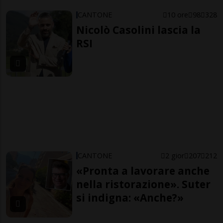
CANTONE
10 ore
98
328
Nicolò Casolini lascia la
RSI
CANTONE
2 gior
207
212
«Pronta a lavorare anche
nella ristorazione». Suter
si indigna: «Anche?»