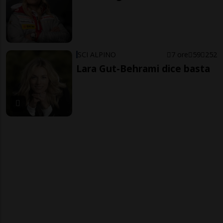
SCI ALPINO
7 ore
59
252
Lara Gut-Behrami dice basta