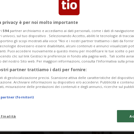
a privacy è per noi molto importante
ri
594
partner archiviamo e accediamo ai dati personali, come i dati di navigazione 
ri univoci, sul tuo dispositivo . Selezionando Accetto, abiliti le tecnologie di tracc
portino gli scopi mostrati alla voce "Noi e i nostri partner trattiamo i dati da fornir
tecnologie dovessero essere disabilitate, alcuni contenuti e annunci visualizzati 
vanti. Puoi accedere nuovamente a questo menu per modificare le tue scelte o per
endo clic sul link Gestisci le preferenze in fondo alla pagina web.. Tali scelte avr
o del nostro Sito web. Per maggiori informazioni, consulta l'Informativa sulla priva
ostri partner trattiamo i dati per fornire:
ati di geolocalizzazione precisi. Scansione attiva delle caratteristiche del dispositivo 
5 mesi
5
PICCOLE STORIE
icazione. Archiviare informazioni su dispositivo e/o accedervi. Pubblicità e contenu
ati, misurazione delle prestazioni dei contenuti e degli annunci, ricerche sul pubbl
over mai
«Ho giocato poc
 partner (fornitori)
a Berna in final
Federer»
 finalità
Ac