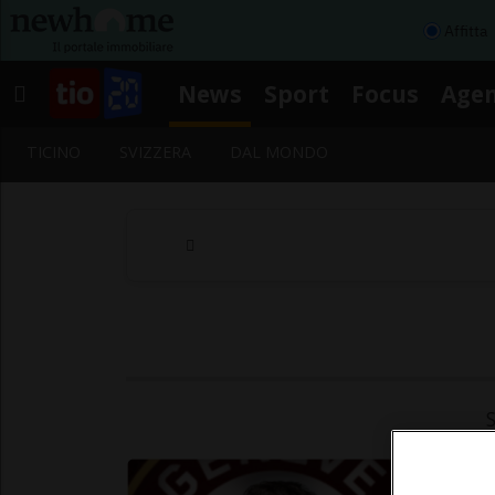
Affitta
News
Sport
Focus
Age
TICINO
SVIZZERA
DAL MONDO
S