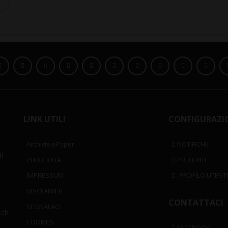
LINK UTILI
CONFIGURAZI
Archivio ePaper
NOTIFICHE
i
PUBBLICITÀ
PREFERITI
IMPRESSUM
PROFILO UTENT
DISCLAIMER
CONTATTACI
SEGNALACI
.ch
COOKIES
FACEBOOK