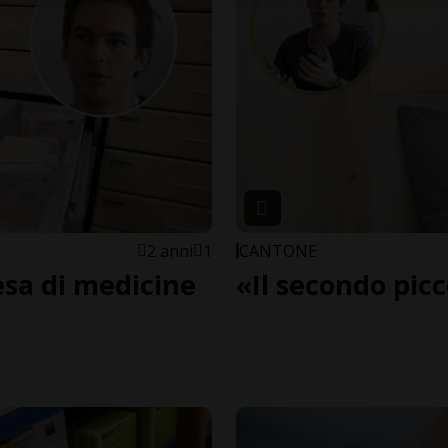
2 anni
1
CANTONE
esa di medicine
«Il secondo picc