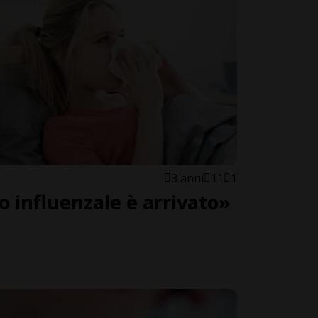
3 anni
11
1
o influenzale è arrivato»