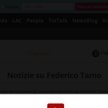
Acquista
nda
LAC
People
TioTalk
NewsBlog
R
Segnalaci
Notizie su Federico Tamo
egui le notizie e gli approfondimenti su Federico Tam