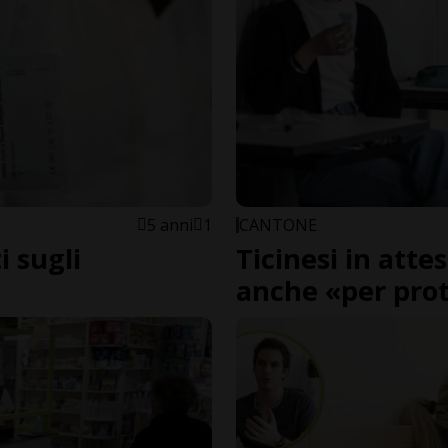
5 anni
1
CANTONE
i sugli
Ticinesi in attes
anche «per prot