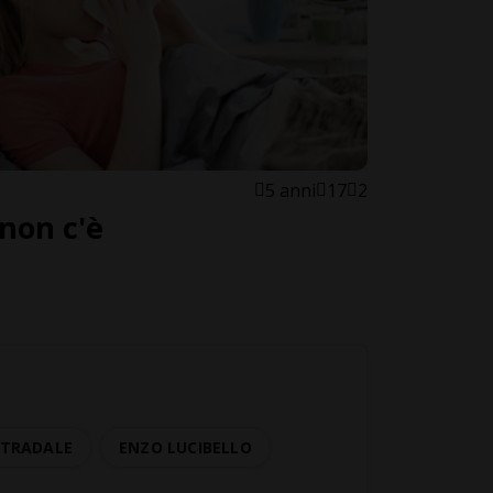
5 anni
17
2
 non c'è
STRADALE
ENZO LUCIBELLO