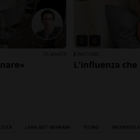
5 anni
4
CANTONE
inare»
L'influenza che
CCITÀ
LARA GUT-BEHRAMI
TICINO
INCIDENTE 