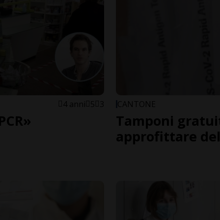
4 anni
5
3
CANTONE
 PCR»
Tamponi gratuit
approfittare de