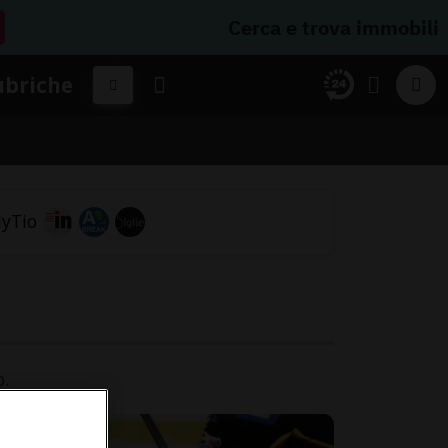
Cerca e trova immobili
ubriche
o.