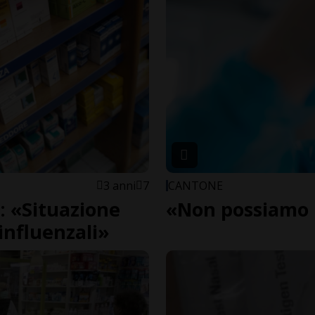
3 anni
7
CANTONE
: «Situazione
«Non possiamo 
influenzali»