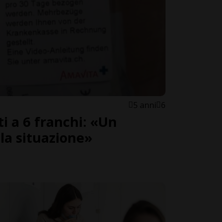
5 anni
6
i a 6 franchi: «Un
lla situazione»