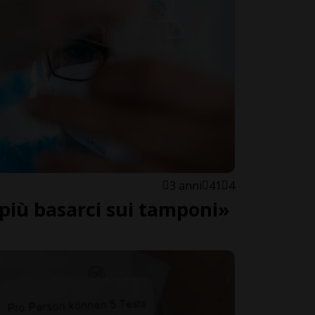
3 anni
41
4
più basarci sui tamponi»