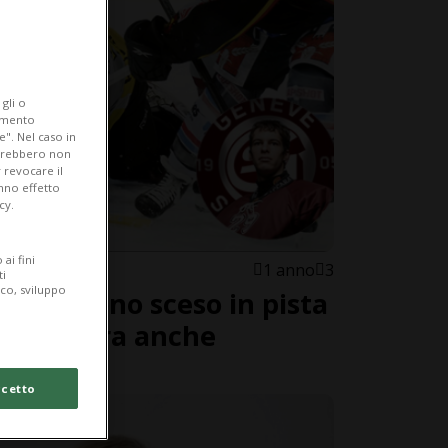
gli o
iamento
e". Nel caso in
potrebbero non
 revocare il
anno effetto
cy.
ai fini
1 anno
3
ti
ico, sviluppo
o, ma sono sceso in pista
e e... c'era anche
cetto