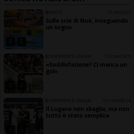
NUOTO
2 ore
2
7
Sulle scie di Noè, inseguendo
un sogno
CONFERENCE LEAGUE
10 ore
3
9
«Soddisfazione? Ci manca un
gol»
CONFERENCE LEAGUE
11 ore
8
24
Il Lugano non sbaglia, ma non
tutto è stato semplice