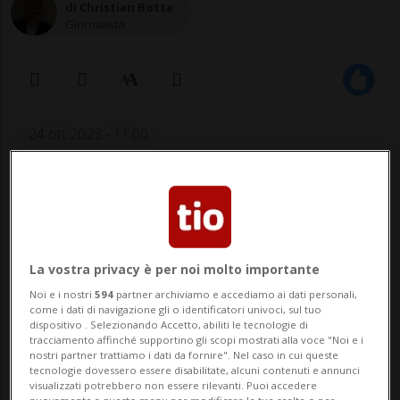
di Christian Botta
Giornalista
24 ott 2023 - 11:00
Aggiornamento 25 ott 2023 - 09:41
5
La vostra privacy è per noi molto importante
Noi e i nostri
594
partner archiviamo e accediamo ai dati personali,
come i dati di navigazione gli o identificatori univoci, sul tuo
dispositivo . Selezionando Accetto, abiliti le tecnologie di
tracciamento affinché supportino gli scopi mostrati alla voce "Noi e i
nostri partner trattiamo i dati da fornire". Nel caso in cui queste
L'organizzatore della partita fra le
tecnologie dovessero essere disabilitate, alcuni contenuti e annunci
visualizzati potrebbero non essere rilevanti. Puoi accedere
vecchie glorie è Daniel Pita: «Sul
nuovamente a questo menu per modificare le tue scelte o per