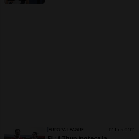
EUROPA LEAGUE
11 ore
1
1
EL: il Thun ipoteca la