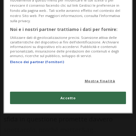
ghiaccio ci sarà tanto talento e
revocare il consenso facendo clic sul link Gestisci le preferenze in
fondo alla pagina web.. Tali scelte avranno effetto nel contesto del
saranno presenti, fra gli altri, anche
nostro Sito web. Per maggiori informazioni, consulta l'Informativa
sulla privacy.
Petr Taticek, Josef Marha e i fratelli
Noi e i nostri partner trattiamo i dati per fornire:
Von Arx».
Utilizzare dati di geolocalizzazione precisi. Scansione attiva delle
caratteristiche del dispositivo ai fini dell’identificazione. Archiviare
informazioni su dispositivo e/o accedervi. Pubblicità e contenuti
personalizzati, misurazione delle prestazioni dei contenuti e degli
annunci, ricerche sul pubblico, sviluppo di servizi.
HOCKEY: Risultati e classifiche
Elenco dei partner (fornitori)
COIRA - Nel pomeriggio di domenica 29
Mostra finalità
ottobre è in programma a Coira il
match valido per la quarta edizione delle
Accetto
“Old Stars and Legends” (ore 13.30). La
sfida in questione promette davvero
spettacolo, poiché metter&ag...