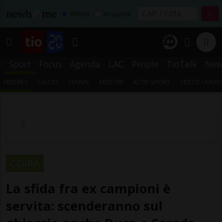
Affitta
Acquista
s
Sport
Focus
Agenda
LAC
People
TioTalk
New
HOCKEY
CALCIO
TENNIS
MOTORI
ALTRI SPORT
SESTO UOMO
COIRA
La sfida fra ex campioni è
servita: scenderanno sul