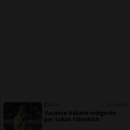
CALCIO
17 ore
9
Vacanze italiane indigeste
per Lukas Fähndrich