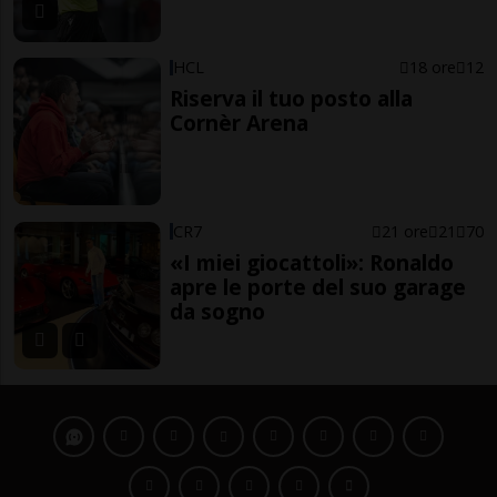
HCL
18 ore
12
Riserva il tuo posto alla
Cornèr Arena
CR7
21 ore
21
70
«I miei giocattoli»: Ronaldo
apre le porte del suo garage
da sogno