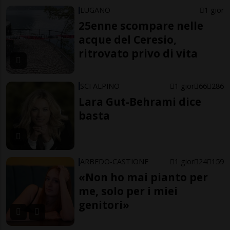
LUGANO
1 gior
25enne scompare nelle
acque del Ceresio,
ritrovato privo di vita
SCI ALPINO
1 gior
66
286
Lara Gut-Behrami dice
basta
ARBEDO-CASTIONE
1 gior
24
159
«Non ho mai pianto per
me, solo per i miei
genitori»