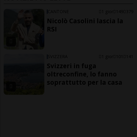
CANTONE
1 gior
149
379
Nicolò Casolini lascia la
RSI
SVIZZERA
1 gior
101
141
Svizzeri in fuga
oltreconfine, lo fanno
soprattutto per la casa