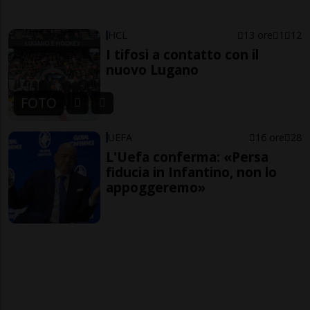
HCL
13 ore
1
12
I tifosi a contatto con il
nuovo Lugano
FOTO
UEFA
16 ore
28
L'Uefa conferma: «Persa
fiducia in Infantino, non lo
appoggeremo»