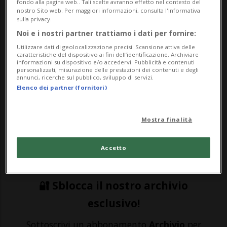
fondo alla pagina web.. Tali scelte avranno effetto nel contesto del
nostro Sito web. Per maggiori informazioni, consulta l'Informativa
SPORT: Risultati e classifiche
sulla privacy.
Noi e i nostri partner trattiamo i dati per fornire:
ZURIGO - Ottima operazione della Francia,
Utilizzare dati di geolocalizzazione precisi. Scansione attiva delle
caratteristiche del dispositivo ai fini dell’identificazione. Archiviare
che al Letzigrund ha saputo stringere i
informazioni su dispositivo e/o accedervi. Pubblicità e contenuti
personalizzati, misurazione delle prestazioni dei contenuti e degli
annunci, ricerche sul pubblico, sviluppo di servizi.
denti nel finale e difendere il gol di
Elenco dei partner (fornitori)
vantaggio contro l’Inghilterra, campione in
carica ko 2-1 nel big match del Gruppo
Mostra finalità
D.Decisivo l’uno-due piazzato dalle
Accetto
transa...
🔐 Sblocca il nostro archivio
esclusivo!
Sottoscrivi un abbonamento
Archivio
per