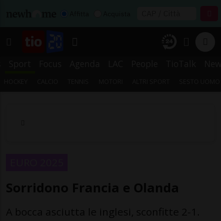
Affitta
Acquista
s
Sport
Focus
Agenda
LAC
People
TioTalk
New
HOCKEY
CALCIO
TENNIS
MOTORI
ALTRI SPORT
SESTO UOMO
EURO 2025
Sorridono Francia e Olanda
A bocca asciutta le inglesi, sconfitte 2-1.