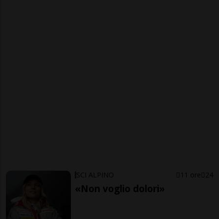
SCI ALPINO
11 ore
24
«Non voglio dolori»