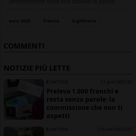
direttamente nella tua casella di posta.
euro 2025
francia
inghilterra
COMMENTI
NOTIZIE PIÙ LETTE
CANTONE
3 gior
45
120
Preleva 1.000 franchi e
resta senza parole: la
commissione che non ti
aspetti
CANTONE
15 ore
103
337