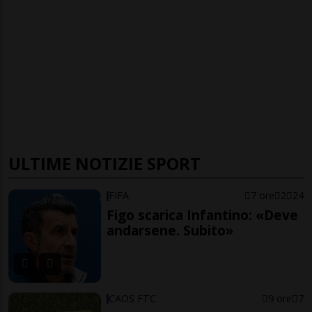
ULTIME NOTIZIE SPORT
FIFA
7 ore
2
24
Figo scarica Infantino: «Deve
andarsene. Subito»
CAOS FTC
9 ore
7