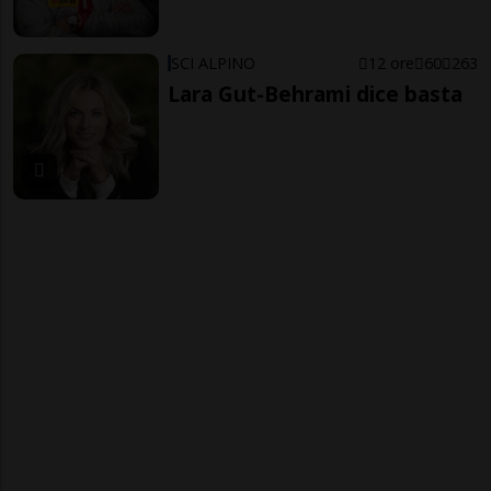
SCI ALPINO
12 ore
60
263
Lara Gut-Behrami dice basta