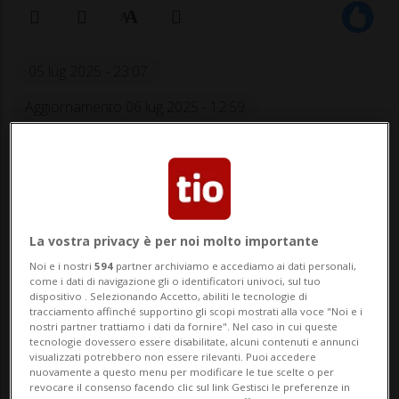
05 lug 2025 - 23:07
Aggiornamento 06 lug 2025 - 12:59
La vostra privacy è per noi molto importante
Noi e i nostri
594
partner archiviamo e accediamo ai dati personali,
come i dati di navigazione gli o identificatori univoci, sul tuo
Domani tocca alla Svizzera, attesa da
dispositivo . Selezionando Accetto, abiliti le tecnologie di
tracciamento affinché supportino gli scopi mostrati alla voce "Noi e i
un incontro cruciale contro l'Islanda
nostri partner trattiamo i dati da fornire". Nel caso in cui queste
tecnologie dovessero essere disabilitate, alcuni contenuti e annunci
(21.00).
visualizzati potrebbero non essere rilevanti. Puoi accedere
nuovamente a questo menu per modificare le tue scelte o per
revocare il consenso facendo clic sul link Gestisci le preferenze in