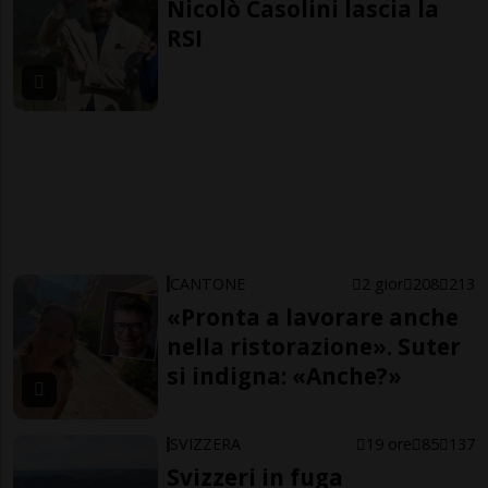
Nicolò Casolini lascia la
RSI
CANTONE
2 gior
208
213
«Pronta a lavorare anche
nella ristorazione». Suter
si indigna: «Anche?»
SVIZZERA
19 ore
85
137
Svizzeri in fuga