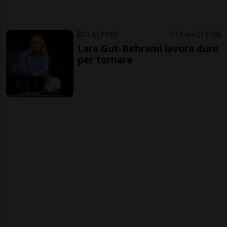
SCI ALPINO
19 ore
13
68
Lara Gut-Behrami lavora duro
per tornare