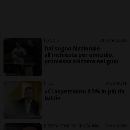
CALCIO
13 ore
3
20
Dal sogno Nazionale
all'inchiesta per omicidio:
promessa svizzera nei guai
HCL
15 ore
31
«Ci aspettiamo il 5% in più da
tutti»
SENZA TRUCCO SENZA ING…ARNO
16 ore
60