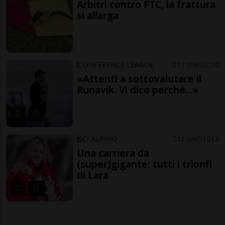
Arbitri contro FTC, la frattura
si allarga
CONFERENCE LEAGUE
11 ore
2
10
«Attenti a sottovalutare il
Runavik. Vi dico perché...»
SCI ALPINO
11 ore
1
13
Una carriera da
(super)gigante: tutti i trionfi
di Lara