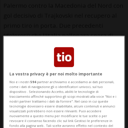
Palermo contro la Macedonia del Nord con
gol decisivo di Trajkovski nel recupero al
primo tiro in porta. Due precedenti
(dolorosi) che l'Italia pallonara spera di
cancellare, partendo dal primo match di
playoff di questa sera a Bergamo contro
l'Irlanda del Nord. Fallire per la terza volta
La vostra privacy è per noi molto importante
consecutiva la qualificazione alla Coppa
Noi e i nostri
594
partner archiviamo e accediamo ai dati personali,
del Mondo per i quattro volte trionfatori
come i dati di navigazione gli o identificatori univoci, sul tuo
dispositivo . Selezionando Accetto, abiliti le tecnologie di
(1934, 1938, 1982 e 2006) sarebbe infatti
tracciamento affinché supportino gli scopi mostrati alla voce "Noi e i
nostri partner trattiamo i dati da fornire". Nel caso in cui queste
un dramma. «Sarebbe una tragedia
tecnologie dovessero essere disabilitate, alcuni contenuti e annunci
visualizzati potrebbero non essere rilevanti. Puoi accedere
calcistica», ci conferma
Paolo
nuovamente a questo menu per modificare le tue scelte o per
revocare il consenso facendo clic sul link Gestisci le preferenze in
Tramezzani,
attuale allenatore del Como
fondo alla pagina web.. Tali scelte avranno effetto nel contesto del