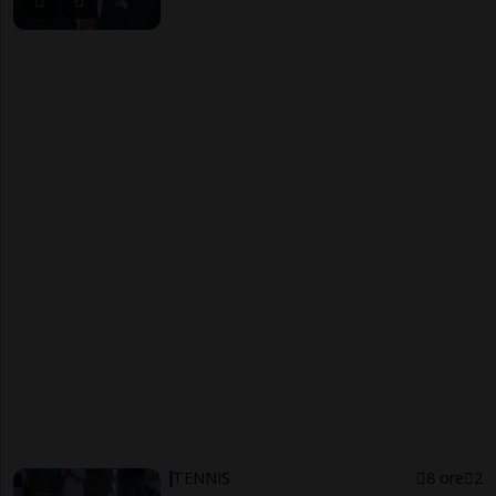
TENNIS
8 ore
2