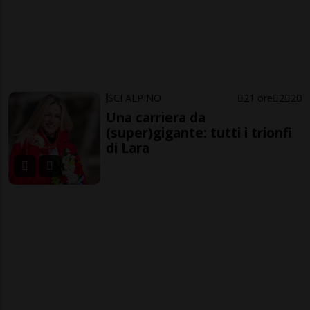
SCI ALPINO
21 ore
2
20
Una carriera da
(super)gigante: tutti i trionfi
di Lara