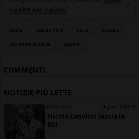
TioABO per 7 giorni
.
calcio
irlanda nord
italia
mondiali
nazionale italiana
playoff
COMMENTI
NOTIZIE PIÙ LETTE
CANTONE
1 gior
139
370
Nicolò Casolini lascia la
RSI