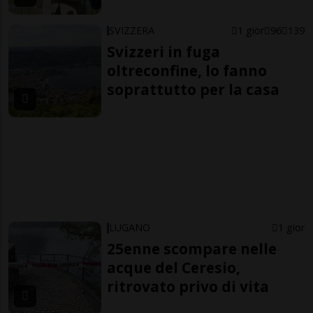
SVIZZERA
1 gior
96
139
Svizzeri in fuga
oltreconfine, lo fanno
soprattutto per la casa
LUGANO
1 gior
25enne scompare nelle
acque del Ceresio,
ritrovato privo di vita