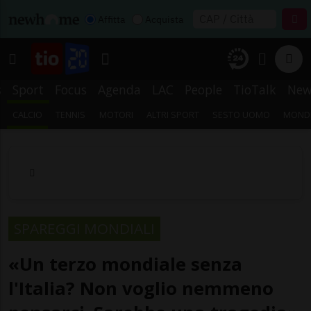
Affitta
Acquista
s
Sport
Focus
Agenda
LAC
People
TioTalk
New
CALCIO
TENNIS
MOTORI
ALTRI SPORT
SESTO UOMO
MONDI
SPAREGGI MONDIALI
«Un terzo mondiale senza
l'Italia? Non voglio nemmeno