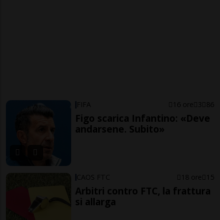
FIFA
16 ore
3
86
Figo scarica Infantino: «Deve
andarsene. Subito»
CAOS FTC
18 ore
15
Arbitri contro FTC, la frattura
si allarga