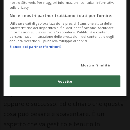
nostro Sito web. Per maggiori informazioni, consulta l'Informativa
Women
.
sulla privacy.
Noi e i nostri partner trattiamo i dati per fornire:
Dopo la Svezia e la Macedonia del Nord,
Utilizzare dati di geolocalizzazione precisi. Scansione attiva delle
caratteristiche del dispositivo ai fini dell’identificazione. Archiviare
l’Italia è al suo terzo playoff
informazioni su dispositivo e/o accedervi. Pubblicità e contenuti
personalizzati, misurazione delle prestazioni dei contenuti e degli
consecutivo. Nei precedenti andò male.
annunci, ricerche sul pubblico, sviluppo di servizi.
Elenco dei partner (fornitori)
È pensabile una terza edizione dei
mondiali senza gli Azzurri?
Mostra finalità
«Mi auguro di no, ma nel calcio tutto è
Accetto
possibile. D'altronde era imprevedibile e
impensabile anche le altre due volte
eppure è successo. Ed è chiaro che questa
cosa può pesare e spaventare. È un
aspetto che va gestito e tenuto in