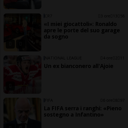
CR7
3 ore
13
58
«I miei giocattoli»: Ronaldo
apre le porte del suo garage
da sogno
NATIONAL LEAGUE
4 ore
2
11
Un ex bianconero all'Ajoie
FIFA
6 ore
8
97
La FIFA serra i ranghi: «Pieno
sostegno a Infantino»