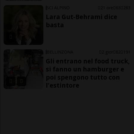
SCI ALPINO
21 ore
63
283
Lara Gut-Behrami dice
basta
BELLINZONA
2 gior
82
191
Gli entrano nel food truck,
si fanno un hamburger e
poi spengono tutto con
l'estintore