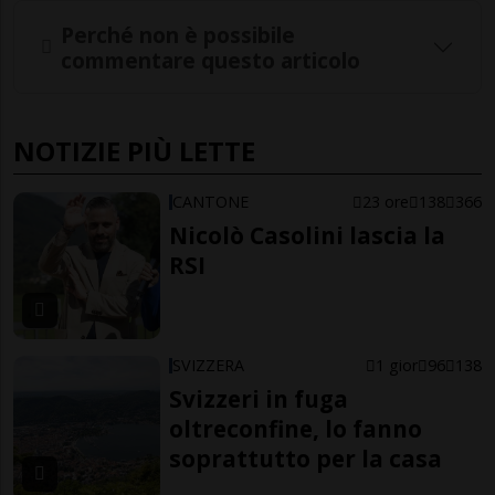
Perché non è possibile
commentare questo articolo
NOTIZIE PIÙ LETTE
CANTONE
23 ore
138
366
Nicolò Casolini lascia la
RSI
SVIZZERA
1 gior
96
138
Svizzeri in fuga
oltreconfine, lo fanno
soprattutto per la casa