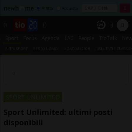
Affitta
Acquista
s
Sport
Focus
Agenda
LAC
People
TioTalk
New
ALTRI SPORT
SESTO UOMO
MONDIALI 2026
RISULTATI E CLASSIF
SPORT UNLIMITED
Sport Unlimited: ultimi posti
disponibili