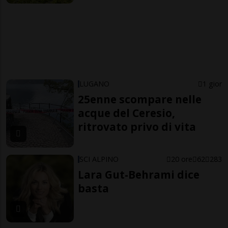
LUGANO
1 gior
25enne scompare nelle
acque del Ceresio,
ritrovato privo di vita
SCI ALPINO
20 ore
62
283
Lara Gut-Behrami dice
basta