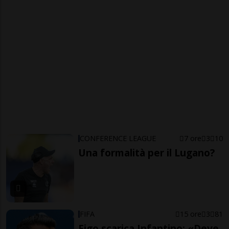
CONFERENCE LEAGUE
7 ore
3
10
Una formalità per il Lugano?
FIFA
15 ore
3
81
Figo scarica Infantino: «Deve