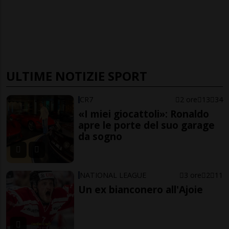
ULTIME NOTIZIE SPORT
CR7
2 ore
13
34
«I miei giocattoli»: Ronaldo
apre le porte del suo garage
da sogno
NATIONAL LEAGUE
3 ore
2
11
Un ex bianconero all'Ajoie