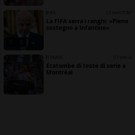
FIFA
5 ore
7
87
La FIFA serra i ranghi: «Pieno
sostegno a Infantino»
TENNIS
7 ore
2
Ecatombe di teste di serie a
Montréal