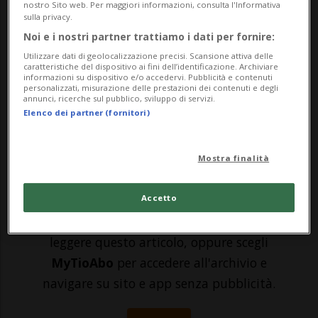
nostro Sito web. Per maggiori informazioni, consulta l'Informativa
scopo di lucro fondata da Mirco e Luca De
sulla privacy.
Noi e i nostri partner trattiamo i dati per fornire:
Savelli, Miryam Shom e Alessandro Veglio,
Utilizzare dati di geolocalizzazione precisi. Scansione attiva delle
si è fissata l’obiettivo di promuovere e
caratteristiche del dispositivo ai fini dell’identificazione. Archiviare
informazioni su dispositivo e/o accedervi. Pubblicità e contenuti
personalizzati, misurazione delle prestazioni dei contenuti e degli
incentivare lo sport tra i giovani adulti,
annunci, ricerche sul pubblico, sviluppo di servizi.
Elenco dei partner (fornitori)
offrendo la possibilità di scoprire e ...
Mostra finalità
🔐 Sblocca il nostro archivio
esclusivo!
Accetto
Sottoscrivi un abbonamento
Archivio
per
leggere questo articolo, oppure scegli
MyTioAbo
per accedere all'archivio e
navigare su sito e app senza pubblicità.