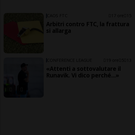
CAOS FTC
17 ore
15
Arbitri contro FTC, la frattura
si allarga
CONFERENCE LEAGUE
19 ore
5
13
«Attenti a sottovalutare il
Runavik. Vi dico perché...»