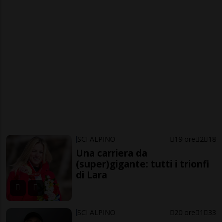
SCI ALPINO
19 ore
2
18
Una carriera da
(super)gigante: tutti i trionfi
di Lara
SCI ALPINO
20 ore
1
33