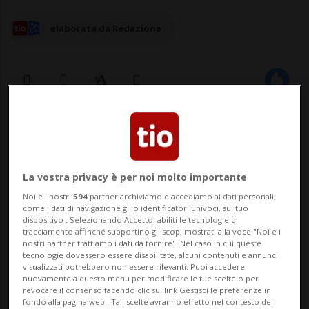
elaborata da Redazione
25 mag 2024 - 15:47
La vostra privacy è per noi molto importante
Noi e i nostri
594
partner archiviamo e accediamo ai dati personali,
come i dati di navigazione gli o identificatori univoci, sul tuo
dispositivo . Selezionando Accetto, abiliti le tecnologie di
tracciamento affinché supportino gli scopi mostrati alla voce "Noi e i
nostri partner trattiamo i dati da fornire". Nel caso in cui queste
tecnologie dovessero essere disabilitate, alcuni contenuti e annunci
SPORT: Risultati e classifiche
visualizzati potrebbero non essere rilevanti. Puoi accedere
nuovamente a questo menu per modificare le tue scelte o per
revocare il consenso facendo clic sul link Gestisci le preferenze in
SPORT UNLIMITED, l’associazione senza
fondo alla pagina web.. Tali scelte avranno effetto nel contesto del