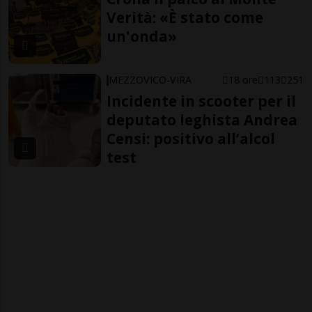
Verità: «È stato come
un'onda»
MEZZOVICO-VIRA
18 ore
113
251
Incidente in scooter per il
deputato leghista Andrea
Censi: positivo all’alcol
test