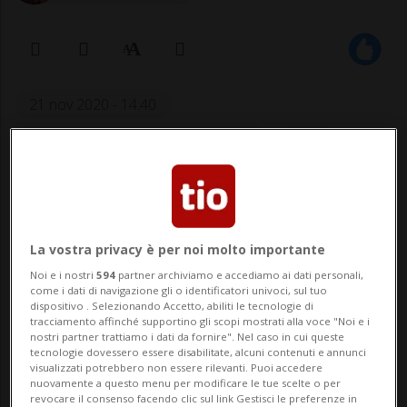
21 nov 2020 - 14:40
Aggiornamento 22 nov 2020 - 11:58
4
La vostra privacy è per noi molto importante
Noi e i nostri
594
partner archiviamo e accediamo ai dati personali,
come i dati di navigazione gli o identificatori univoci, sul tuo
dispositivo . Selezionando Accetto, abiliti le tecnologie di
tracciamento affinché supportino gli scopi mostrati alla voce "Noi e i
Il 54enne dovrà cominciare un lungo
nostri partner trattiamo i dati da fornire". Nel caso in cui queste
tecnologie dovessero essere disabilitate, alcuni contenuti e annunci
percorso riabilitativo.
visualizzati potrebbero non essere rilevanti. Puoi accedere
nuovamente a questo menu per modificare le tue scelte o per
revocare il consenso facendo clic sul link Gestisci le preferenze in