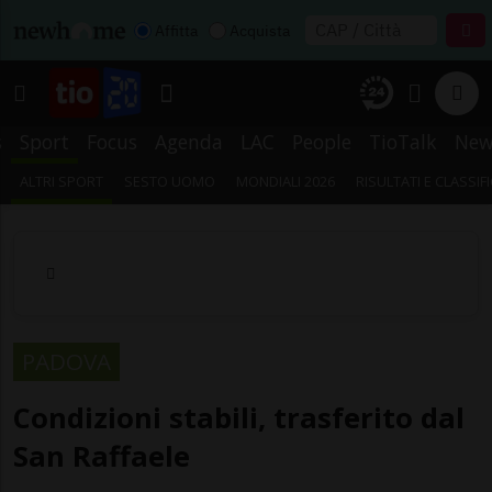
Affitta
Acquista
s
Sport
Focus
Agenda
LAC
People
TioTalk
New
ALTRI SPORT
SESTO UOMO
MONDIALI 2026
RISULTATI E CLASSIF
PADOVA
Condizioni stabili, trasferito dal
San Raffaele