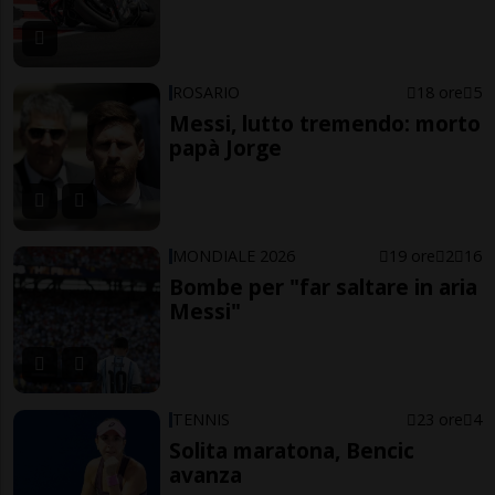
ROSARIO
18 ore
5
Messi, lutto tremendo: morto
papà Jorge
MONDIALE 2026
19 ore
2
16
Bombe per "far saltare in aria
Messi"
TENNIS
23 ore
4
Solita maratona, Bencic
avanza