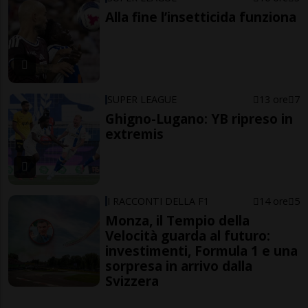
Alla fine l’insetticida funziona
SUPER LEAGUE
13 ore
7
Ghigno-Lugano: YB ripreso in
extremis
I RACCONTI DELLA F1
14 ore
5
Monza, il Tempio della
Velocità guarda al futuro:
investimenti, Formula 1 e una
sorpresa in arrivo dalla
Svizzera