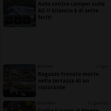
Auto contro camper sulla
A2: il bilancio è di sette
feriti
ASCONA
1 gior
Ragazzo trovato morto
nella terrazza di un
ristorante
LOCARNO
1 gior
132
Crolla il palco al Monte