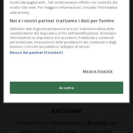
fondo alla pagina web.. Tali scelte avranno effetto nel contesto del
nostro Sito web. Per maggiori informazioni, consulta l'Informativa
SPORT: Risultati e classifiche
sulla privacy.
Noi e i nostri partner trattiamo i dati per fornire:
PADOVA - Alex Zanardi non molla mai.
Utilizzare dati di geolocalizzazione precisi. Scansione attiva delle
caratteristiche del dispositivo ai fini dell’identificazione. Archiviare
Questo hanno pensato in molti al
informazioni su dispositivo e/o accedervi. Pubblicità e contenuti
personalizzati, misurazione delle prestazioni dei contenuti e degli
annunci, ricerche sul pubblico, sviluppo di servizi.
comunicato, più che positivo, diramato
Elenco dei partner (fornitori)
dall’Ospedale San Raffaele di Milano - dove
si trovava da fine luglio - nel quale è stato
Mostra finalità
confermato il suo trasferimento...
Accetto
🔐 Sblocca il nostro archivio
esclusivo!
Sottoscrivi un abbonamento
Archivio
per
leggere questo articolo, oppure scegli