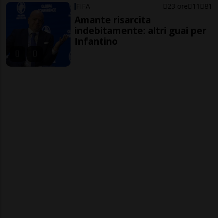
FIFA
23 ore
11
81
Amante risarcita
indebitamente: altri guai per
Infantino