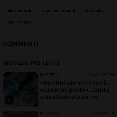
alex zanardi
condizioni stabili
handbike
san raffaele
COMMENTI
NOTIZIE PIÙ LETTE
SVIZZERA
2 gior
20
44
«Ho studiato veterinaria,
ora me ne pento», capita
a una laureata su tre
MEZZOVICO
14 ore
14