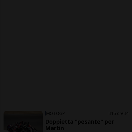
MOTOGP
15 ore
4
Doppietta "pesante" per
Martin