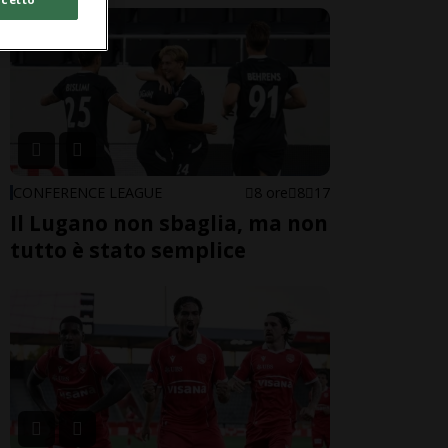
CONFERENCE LEAGUE
8 ore
8
17
Il Lugano non sbaglia, ma non
tutto è stato semplice