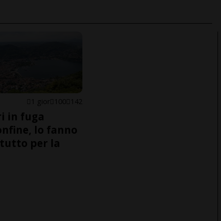
1 gior
100
142
i in fuga
onfine, lo fanno
tutto per la