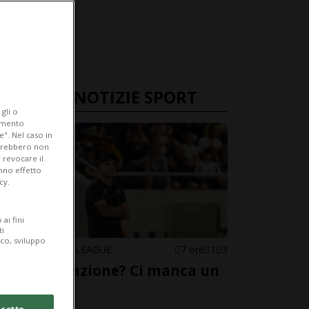
ULTIME NOTIZIE SPORT
gli o
iamento
e". Nel caso in
potrebbero non
 revocare il
anno effetto
cy.
ai fini
ti
ico, sviluppo
CONFERENCE LEAGUE
7 ore
1
3
«Soddisfazione? Ci manca un
gol»
cetto