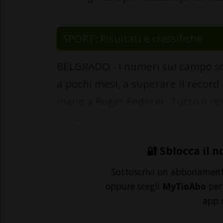
SPORT: Risultati e classifiche
BELGRADO - I numeri sul campo so
a pochi mesi, a superare il recor
mano a Roger Federer. Tutto il res
inciampi. Nole ...
🔐 Sblocca il n
Sottoscrivi un abbonamen
oppure scegli
MyTioAbo
per 
app 