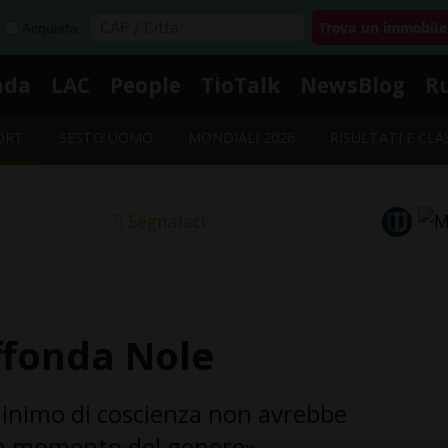
Acquista
nda
LAC
People
TioTalk
NewsBlog
R
ORT
SESTO UOMO
MONDIALI 2026
RISULTATI E CLA
Segnalaci
ffonda Nole
minimo di coscienza non avrebbe
un momento del genere».