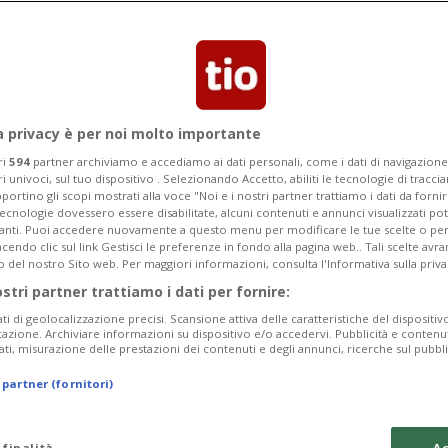
a privacy è per noi molto importante
ri
594
partner archiviamo e accediamo ai dati personali, come i dati di navigazione 
ri univoci, sul tuo dispositivo . Selezionando Accetto, abiliti le tecnologie di tracc
portino gli scopi mostrati alla voce "Noi e i nostri partner trattiamo i dati da fornir
tecnologie dovessero essere disabilitate, alcuni contenuti e annunci visualizzati 
vanti. Puoi accedere nuovamente a questo menu per modificare le tue scelte o per
endo clic sul link Gestisci le preferenze in fondo alla pagina web.. Tali scelte avr
o del nostro Sito web. Per maggiori informazioni, consulta l'Informativa sulla priva
ostri partner trattiamo i dati per fornire:
ati di geolocalizzazione precisi. Scansione attiva delle caratteristiche del dispositivo 
icazione. Archiviare informazioni su dispositivo e/o accedervi. Pubblicità e contenu
ati, misurazione delle prestazioni dei contenuti e degli annunci, ricerche sul pubbl
 partner (fornitori)
 finalità
Ac