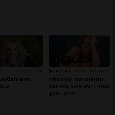
NO
1 gior
65
286
ARBEDO-CASTIONE
23 ore
24
159
ut-Behrami
«Non ho mai pianto
asta
per me, solo per i miei
genitori»