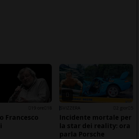
19 ore
18
SVIZZERA
2 gior
5
o Francesco
Incidente mortale per
i
la star dei reality: ora
parla Porsche