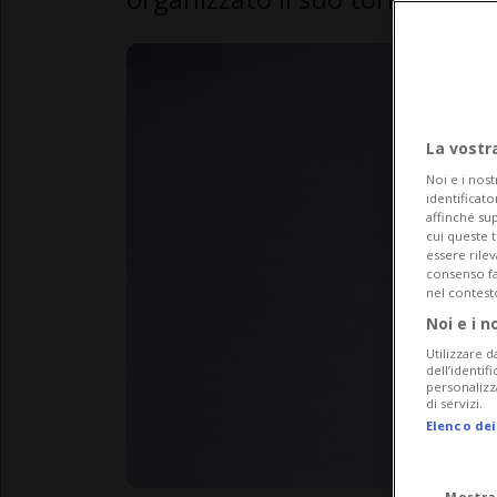
La vostr
Noi e i nost
identificato
affinché sup
cui queste 
essere rile
consenso fac
nel contest
Noi e i n
Utilizzare d
dell’identif
personalizz
di servizi.
Elenco dei
Mostra