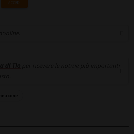
ACCEDI
inonline.
a di Tio
per ricevere le notizie più importanti
osta.
annacone