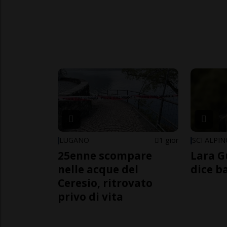
LUGANO
1 gior
SCI ALPI
25enne scompare
Lara G
nelle acque del
dice b
Ceresio, ritrovato
privo di vita