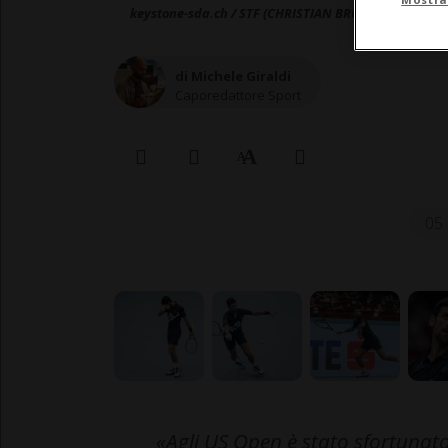
keystone-sda.ch / STF (CHRISTIAN BRUNA)
di Michele Giraldi
Caporedattore Sport
05 
«Agli US Open è stato sfortunat