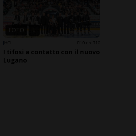
FOTO
HCL
10 ore
10
I tifosi a contatto con il nuovo
Lugano