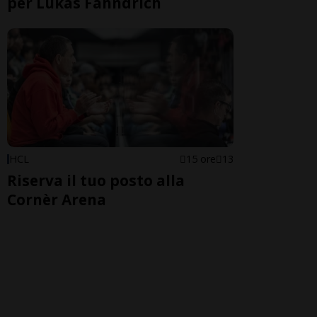
per Lukas Fähndrich
HCL
15 ore
13
Riserva il tuo posto alla
Cornèr Arena