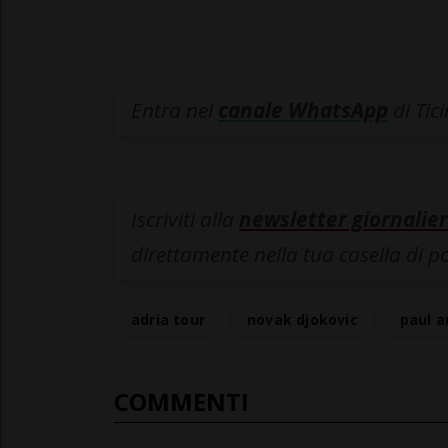
Entra nel
canale WhatsApp
di Tic
Iscriviti alla
newsletter giornalier
direttamente nella tua casella di p
adria tour
novak djokovic
paul 
COMMENTI