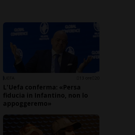
UEFA
13 ore
20
L'Uefa conferma: «Persa
fiducia in Infantino, non lo
appoggeremo»