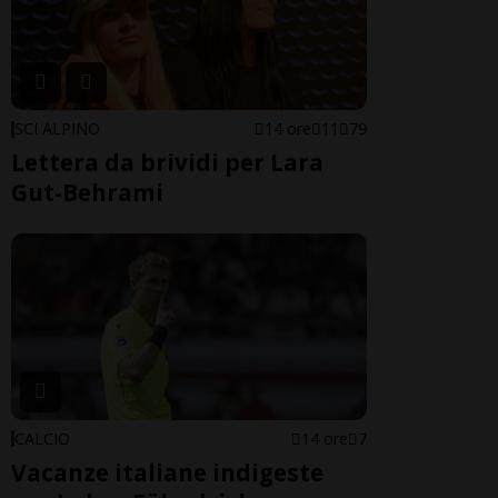
SCI ALPINO
14 ore
11
79
Lettera da brividi per Lara
Gut-Behrami
CALCIO
14 ore
7
Vacanze italiane indigeste