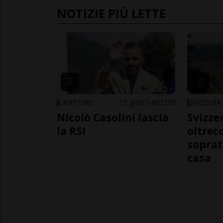
NOTIZIE PIÙ LETTE
CANTONE
1 gior
146
379
SVIZZERA
Nicolò Casolini lascia
Svizzer
la RSI
oltrec
soprat
casa