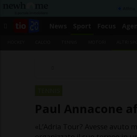
Affitta
News
Sport
Focus
Age
HOCKEY
CALCIO
TENNIS
MOTORI
ALTRI SP
TENNIS
Paul Annacone a
«L’Adria Tour? Avesse avuto 
organizzato il suo torneo in 