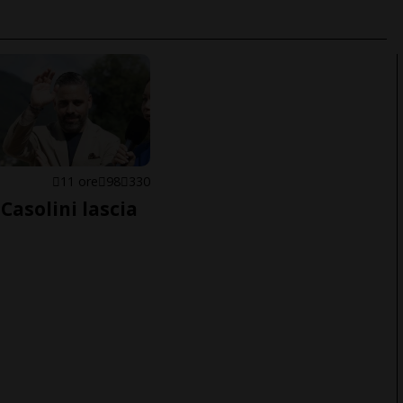
E
11 ore
98
330
Casolini lascia