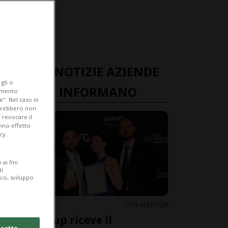
ULTIME NOTIZIE AZIENDE
gli o
TICINESI INFORMANO
iamento
e". Nel caso in
potrebbero non
 revocare il
anno effetto
cy.
ai fini
ti
ico, sviluppo
CANTONE
14 ore
1
6
ECSA Group riceve il
cetto