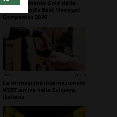
riconoscimento Gold delle
Switzerland’s Best Managed
Companies 2026
USSE
1 gior
La formazione internazionale
WSET arriva nella Svizzera
italiana