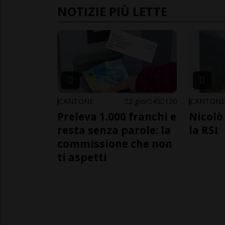
NOTIZIE PIÙ LETTE
CANTONE
2 gior
45
120
CANTON
Preleva 1.000 franchi e
Nicolò 
resta senza parole: la
la RSI
commissione che non
ti aspetti