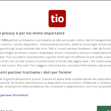
a l’iniziativa verso il traguardo della
a privacy è per noi molto importante
ri
594
partner archiviamo e accediamo ai dati personali, come i dati di navigazione 
ri univoci, sul tuo dispositivo . Selezionando Accetto, abiliti le tecnologie di tracc
portino gli scopi mostrati alla voce "Noi e i nostri partner trattiamo i dati da fornir
tecnologie dovessero essere disabilitate, alcuni contenuti e annunci visualizzati 
vanti. Puoi accedere nuovamente a questo menu per modificare le tue scelte o per
endo clic sul link Gestisci le preferenze in fondo alla pagina web.. Tali scelte avr
o del nostro Sito web. Per maggiori informazioni, consulta l'Informativa sulla priva
ostri partner trattiamo i dati per fornire:
ati di geolocalizzazione precisi. Scansione attiva delle caratteristiche del dispositivo 
icazione. Archiviare informazioni su dispositivo e/o accedervi. Pubblicità e contenu
ati, misurazione delle prestazioni dei contenuti e degli annunci, ricerche sul pubbl
 partner (fornitori)
 finalità
Ac