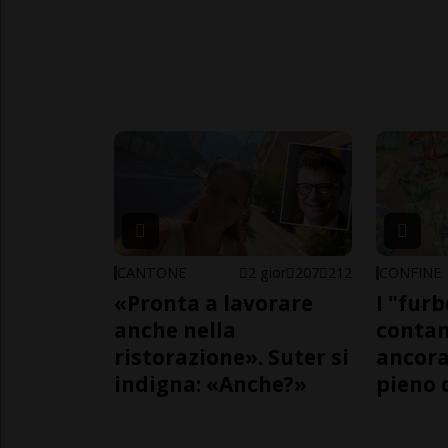
CANTONE
2 gior
207
212
CONFINE
«Pronta a lavorare
I "furb
anche nella
contan
ristorazione». Suter si
ancora
indigna: «Anche?»
pieno 