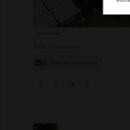
Birreavvento
Fonte Birreavvento
elaborata da Redazione