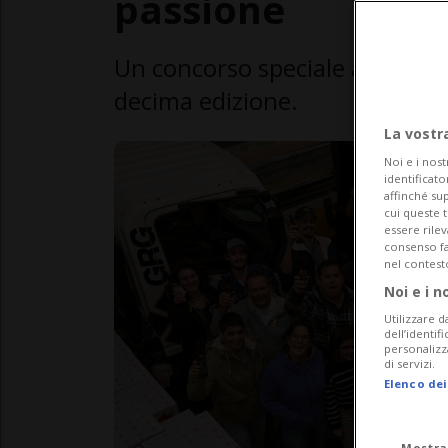
passione
Un concorso speciale accompagn
decima edizione.
La vostr
Noi e i nost
identificato
affinché sup
cui queste 
essere rile
consenso fac
nel contest
Noi e i n
Utilizzare d
dell’identif
personalizz
di servizi.
Elenco dei
Mostra