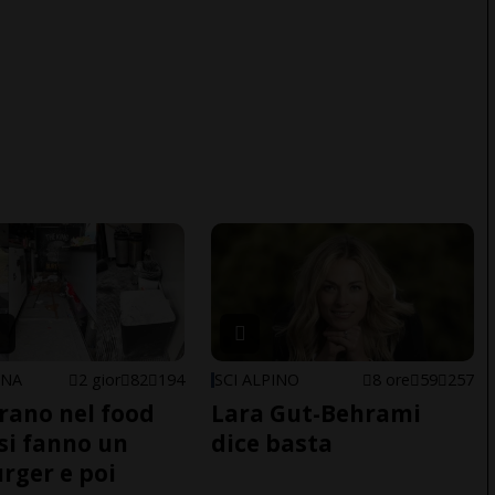
ONA
2 gior
82
194
SCI ALPINO
8 ore
59
257
trano nel food
Lara Gut-Behrami
 si fanno un
dice basta
ger e poi