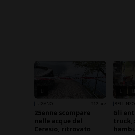
LUGANO
12 ore
BELLINZ
25enne scompare
Gli en
nelle acque del
truck,
Ceresio, ritrovato
hambur