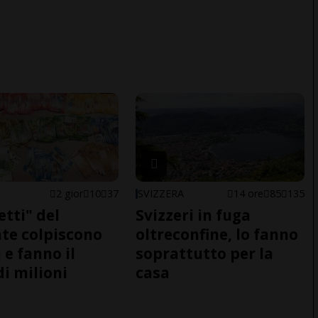
2 gior
10
37
SVIZZERA
14 ore
85
135
etti" del
Svizzeri in fuga
te colpiscono
oltreconfine, lo fanno
 e fanno il
soprattutto per la
di milioni
casa