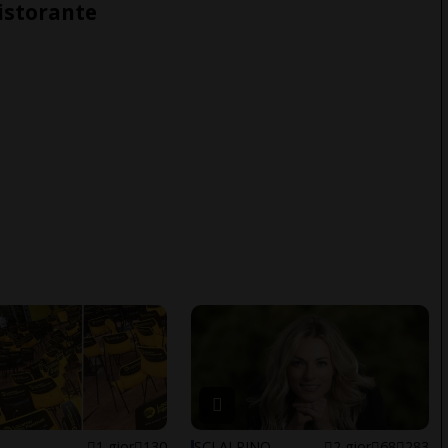
ristorante
1 gior
130
SCI ALPINO
2 gior
68
283