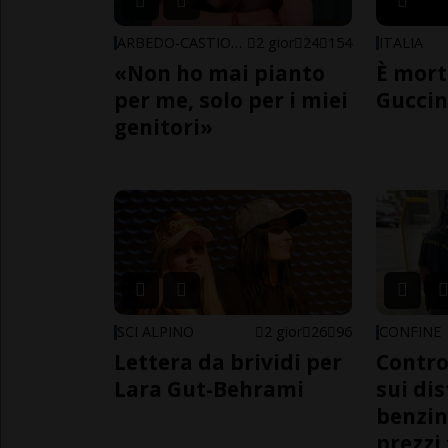
ARBEDO-CASTIONE
2 gior
24
154
ITALIA
«Non ho mai pianto
È mort
per me, solo per i miei
Guccin
genitori»
SCI ALPINO
2 gior
26
96
CONFINE
Lettera da brividi per
Contro
Lara Gut-Behrami
sui dis
benzin
prezzi