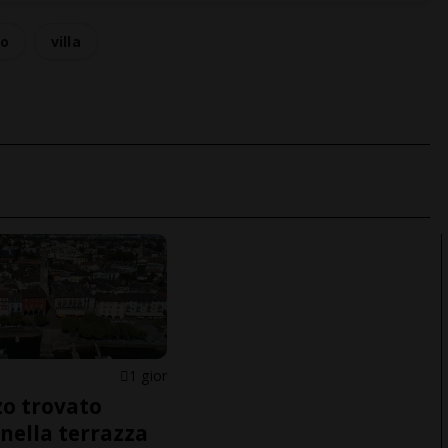
mo
villa
1 gior
o trovato
nella terrazza