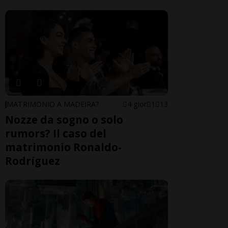
MATRIMONIO A MADEIRA?
4 gior
1
13
Nozze da sogno o solo
rumors? Il caso del
matrimonio Ronaldo-
Rodríguez