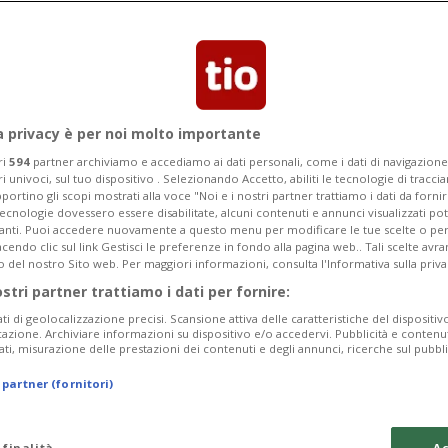
a 100 milioni di Euro
a privacy è per noi molto importante
ri
594
partner archiviamo e accediamo ai dati personali, come i dati di navigazione 
ri univoci, sul tuo dispositivo . Selezionando Accetto, abiliti le tecnologie di tracc
portino gli scopi mostrati alla voce "Noi e i nostri partner trattiamo i dati da fornir
tecnologie dovessero essere disabilitate, alcuni contenuti e annunci visualizzati 
vanti. Puoi accedere nuovamente a questo menu per modificare le tue scelte o per
endo clic sul link Gestisci le preferenze in fondo alla pagina web.. Tali scelte avr
o del nostro Sito web. Per maggiori informazioni, consulta l'Informativa sulla priva
ostri partner trattiamo i dati per fornire:
ati di geolocalizzazione precisi. Scansione attiva delle caratteristiche del dispositivo 
icazione. Archiviare informazioni su dispositivo e/o accedervi. Pubblicità e contenu
ati, misurazione delle prestazioni dei contenuti e degli annunci, ricerche sul pubbl
 partner (fornitori)
 finalità
Ac