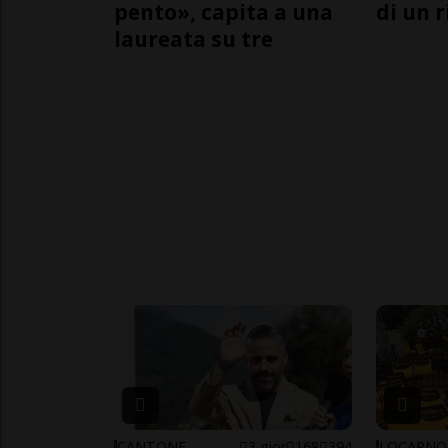
pento», capita a una
di un 
laureata su tre
CANTONE
3 gior
168
394
LOCARNO