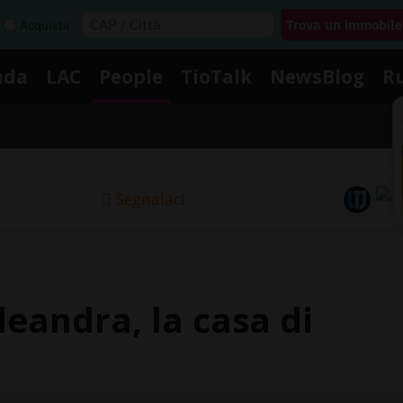
Acquista
nda
LAC
People
TioTalk
NewsBlog
R
Segnalaci
leandra, la casa di