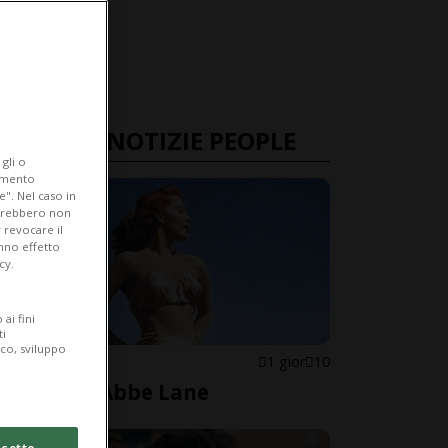
ULTIME NOTIZIE PEOPLE
gli o
iamento
e". Nel caso in
potrebbero non
 revocare il
anno effetto
cy.
ai fini
ti
ico, sviluppo
STATI UNITI
1 gior
10
È morta Abbe Lane
cetto