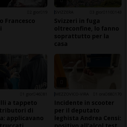
2 gior
19
SVIZZERA
3 gior
110
143
o Francesco
Svizzeri in fuga
i
oltreconfine, lo fanno
soprattutto per la
casa
1 gior
46
81
MEZZOVICO-VIRA
1 ora
68
170
lli a tappeto
Incidente in scooter
tributori di
per il deputato
a: applicavano
leghista Andrea Censi:
 truccati
positivo all’alcol test