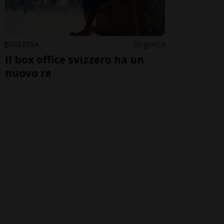
SVIZZERA
5 gior
3
Il box office svizzero ha un
nuovo re