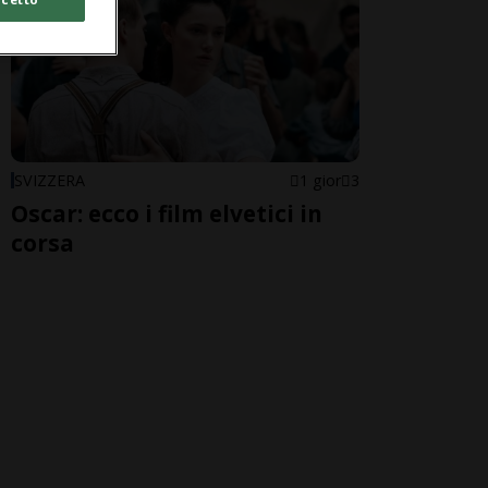
SVIZZERA
1 gior
3
Oscar: ecco i film elvetici in
corsa