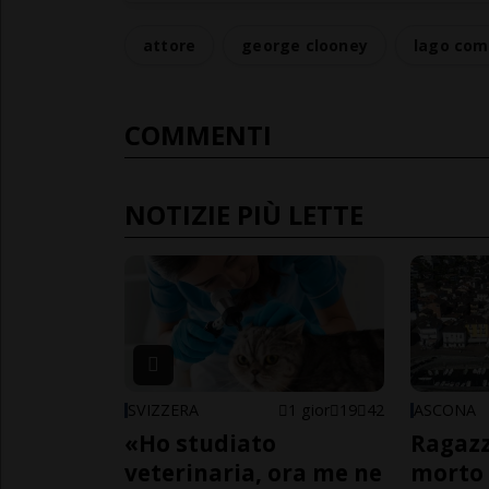
attore
george clooney
lago co
COMMENTI
NOTIZIE PIÙ LETTE
SVIZZERA
1 gior
19
42
ASCONA
«Ho studiato
Ragazz
veterinaria, ora me ne
morto 