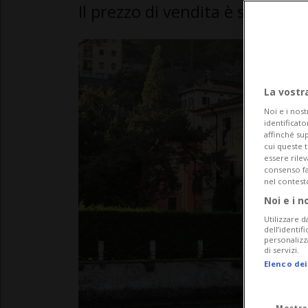
Il prezzo di vendita è stimato 
La vostr
Noi e i nost
identificato
affinché sup
cui queste 
essere rile
consenso fac
nel contest
Noi e i n
Utilizzare d
dell’identif
personalizz
di servizi.
Elenco dei
Mostra