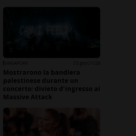
SINGAPORE
5 gior
1
28
Mostrarono la bandiera
palestinese durante un
concerto: divieto d'ingresso ai
Massive Attack