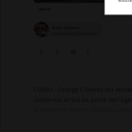
IMAGO
di Elia Salsano
Giornalista in formazione
COMO - George Clooney sta vendend
conferma arriva da parte dell'ag
& Volkers di Como: «Questa volta è
hanno...