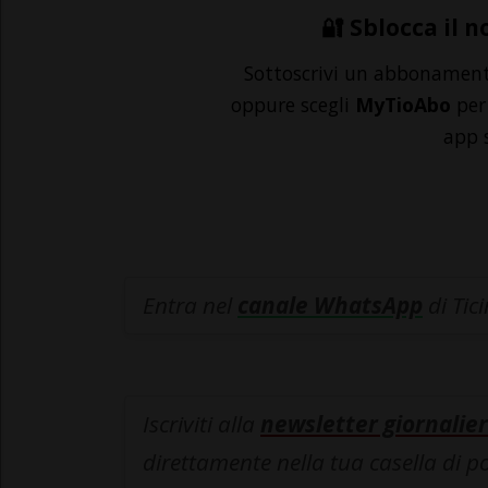
🔐 Sblocca il n
Sottoscrivi un abbonamen
oppure scegli
MyTioAbo
per 
app 
Entra nel
canale WhatsApp
di Tic
Iscriviti alla
newsletter giornalier
direttamente nella tua casella di p