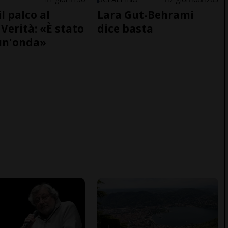
il palco al
Lara Gut-Behrami
Verità: «È stato
dice basta
un'onda»