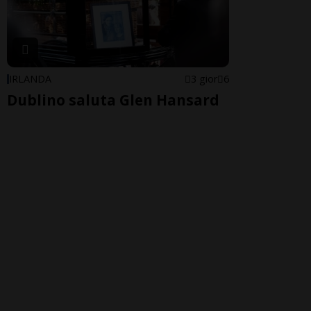
IRLANDA
3 gior
6
Dublino saluta Glen Hansard