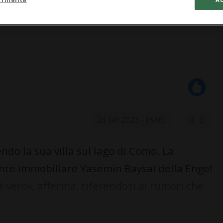
24 set 2023 - 15:05
3
o la sua villa sul lago di Como. La
ente immobiliare Yasemin Baysal della Engel
 vero», afferma, riferendosi ai rumori che