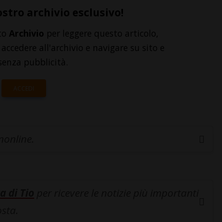
ostro archivio esclusivo!
to
Archivio
per leggere questo articolo,
accedere all'archivio e navigare su sito e
senza pubblicità.
ACCEDI
inonline.
a di Tio
per ricevere le notizie più importanti
osta.