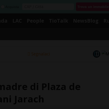
Acquista
nda
LAC
People
TioTalk
NewsBlog
R
Segnalaci
madre di Plaza de
ni Jarach