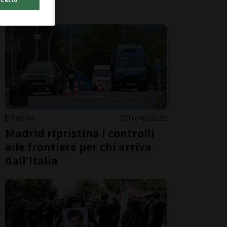
pericoli
SPAGNA
10 ore
5
52
Madrid ripristina i controlli
alle frontiere per chi arriva
dall'Italia