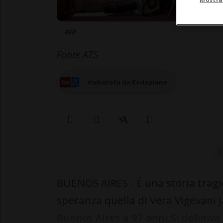
AFP
Fonte ATS
elaborata da Redazione
0
BUENOS AIRES - È una storia tragic
speranza quella di Vera Vigevani 
Buenos Aires a 97 anni.Si definiv