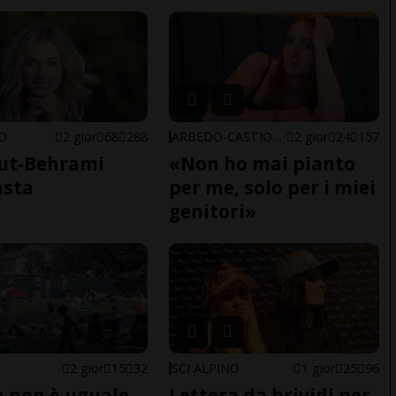
NO
2 gior
68
288
ARBEDO-CASTIONE
2 gior
24
157
ut-Behrami
«Non ho mai pianto
asta
per me, solo per i miei
genitori»
2 gior
15
32
SCI ALPINO
1 gior
25
96
do non è uguale
Lettera da brividi per