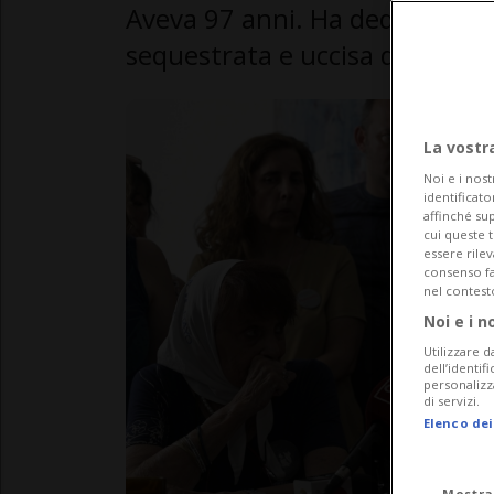
Aveva 97 anni. Ha dedicato la vi
sequestrata e uccisa dalla dit
La vostr
Noi e i nost
identificato
affinché sup
cui queste 
essere rile
consenso fac
nel contest
Noi e i n
Utilizzare d
dell’identif
personalizz
di servizi.
Elenco dei
Mostra