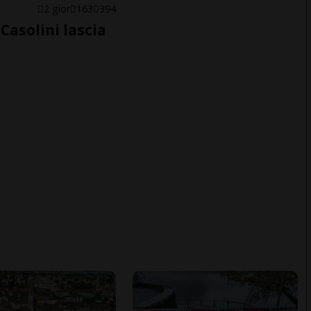
E
2 gior
163
394
Casolini lascia