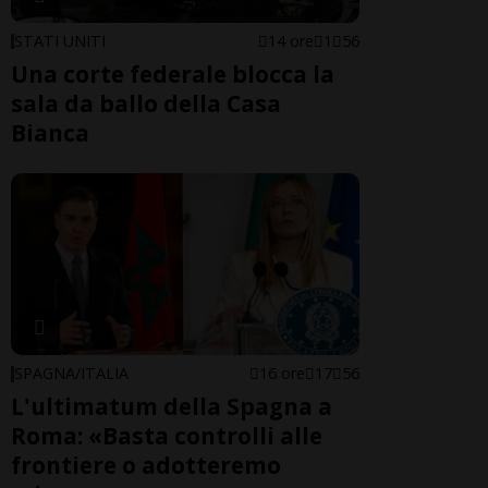
STATI UNITI
14 ore
1
56
Una corte federale blocca la
sala da ballo della Casa
Bianca
SPAGNA/ITALIA
16 ore
17
56
L'ultimatum della Spagna a
Roma: «Basta controlli alle
frontiere o adotteremo