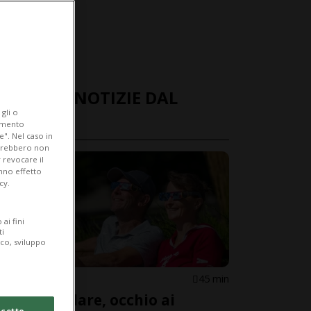
ULTIME NOTIZIE DAL
gli o
MONDO
iamento
e". Nel caso in
potrebbero non
 revocare il
anno effetto
cy.
ai fini
ti
ico, sviluppo
MONDO
45 min
Eclissi solare, occhio ai
cetto