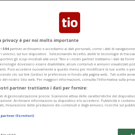
ta alla ricerca della sua unica figlia,
tatura argentina
a privacy è per noi molto importante
ri
594
partner archiviamo e accediamo ai dati personali, come i dati di navigazione 
ri univoci, sul tuo dispositivo . Selezionando Accetto, abiliti le tecnologie di tracc
portino gli scopi mostrati alla voce "Noi e i nostri partner trattiamo i dati da fornir
tecnologie dovessero essere disabilitate, alcuni contenuti e annunci visualizzati 
vanti. Puoi accedere nuovamente a questo menu per modificare le tue scelte o per
endo clic sul link Gestisci le preferenze in fondo alla pagina web.. Tali scelte avr
o del nostro Sito web. Per maggiori informazioni, consulta l'Informativa sulla priva
ostri partner trattiamo i dati per fornire:
ati di geolocalizzazione precisi. Scansione attiva delle caratteristiche del dispositivo 
icazione. Archiviare informazioni su dispositivo e/o accedervi. Pubblicità e contenu
ati, misurazione delle prestazioni dei contenuti e degli annunci, ricerche sul pubbl
 partner (fornitori)
 finalità
Ac