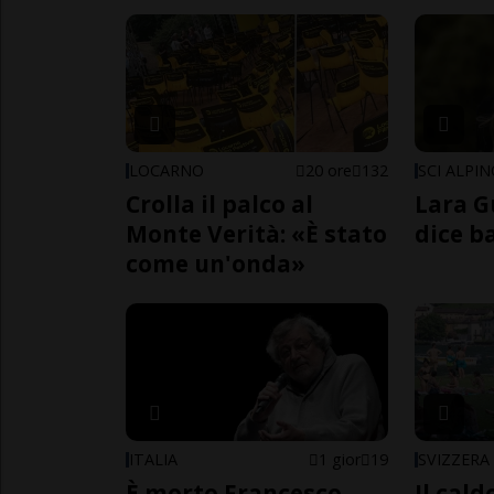
LOCARNO
20 ore
132
SCI ALPI
Crolla il palco al
Lara G
Monte Verità: «È stato
dice b
come un'onda»
ITALIA
1 gior
19
SVIZZERA
È morto Francesco
Il cal