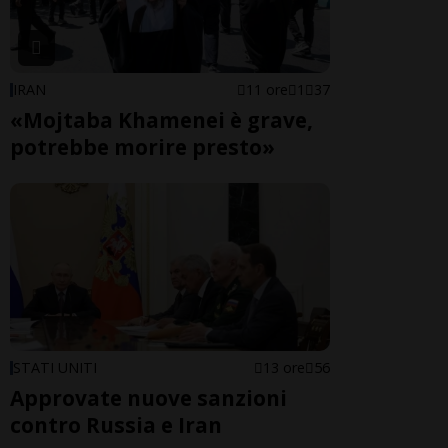
IRAN
11 ore
1
37
«Mojtaba Khamenei è grave,
potrebbe morire presto»
STATI UNITI
13 ore
56
Approvate nuove sanzioni
contro Russia e Iran