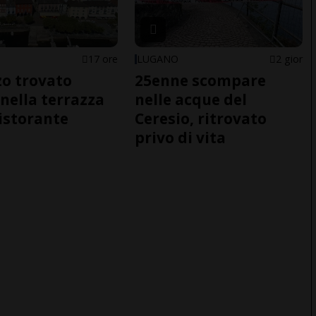
17 ore
LUGANO
2 gior
o trovato
25enne scompare
nella terrazza
nelle acque del
ristorante
Ceresio, ritrovato
privo di vita