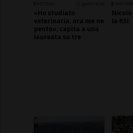
SVIZZERA
1 gior
13
42
CANTON
«Ho studiato
Nicolò 
veterinaria, ora me ne
la RSI
pento», capita a una
laureata su tre