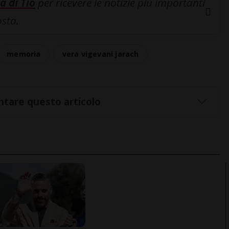
a di Tio
per ricevere le notizie più importanti
osta.
memoria
vera vigevani jarach
tare questo articolo