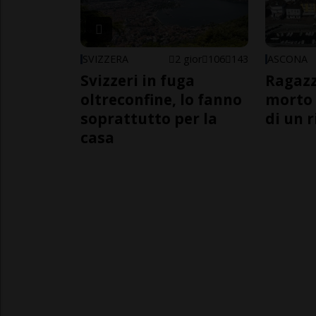
SVIZZERA
2 gior
106
143
ASCONA
Svizzeri in fuga
Ragazz
oltreconfine, lo fanno
morto 
soprattutto per la
di un 
casa