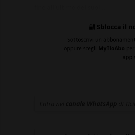
fino all'ultimo dei suoi...
🔐 Sblocca il n
Sottoscrivi un abbonamen
oppure scegli
MyTioAbo
per 
app 
Entra nel
canale WhatsApp
di Tic