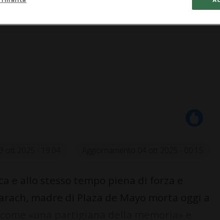
3 ott 2025 - 19:04
Aggiornamento 04 ott 2025 - 00:15
a e allo stesso tempo piena di forza e
Jarach, madre di Plaza de Mayo morta oggi a
a come «una partigiana della memoria» e