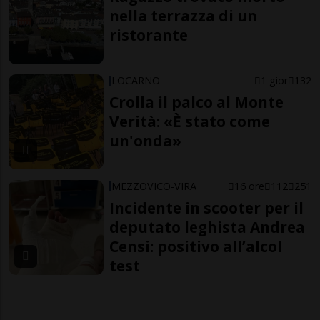
nella terrazza di un
ristorante
LOCARNO
1 gior
132
Crolla il palco al Monte
Verità: «È stato come
un'onda»
MEZZOVICO-VIRA
16 ore
112
251
Incidente in scooter per il
deputato leghista Andrea
Censi: positivo all’alcol
test