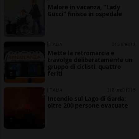
Malore in vacanza, "Lady
Gucci" finisce in ospedale
ITALIA
15 ore
13
Mette la retromarcia e
travolge deliberatamente un
gruppo di ciclisti: quattro
feriti
ITALIA
18 ore
1
15
Incendio sul Lago di Garda:
oltre 200 persone evacuate