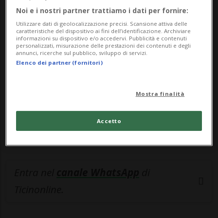
Noi e i nostri partner trattiamo i dati per fornire:
🔐 Sblocca il nostro archivio
Utilizzare dati di geolocalizzazione precisi. Scansione attiva delle
esclusivo!
caratteristiche del dispositivo ai fini dell’identificazione. Archiviare
informazioni su dispositivo e/o accedervi. Pubblicità e contenuti
personalizzati, misurazione delle prestazioni dei contenuti e degli
Sottoscrivi un abbonamento
Archivio
per
annunci, ricerche sul pubblico, sviluppo di servizi.
Elenco dei partner (fornitori)
leggere questo articolo, oppure scegli
MyTioAbo
per accedere all'archivio e
Mostra finalità
navigare su sito e app senza pubblicità.
Accetto
ACCEDI
Entra nel
canale WhatsApp
di
Ticinonline.