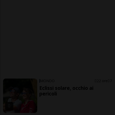
MONDO
22 ore
7
Eclissi solare, occhio ai
pericoli