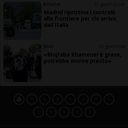
SPAGNA
1 gior
12
103
Madrid ripristina i controlli
alle frontiere per chi arriva
dall'Italia
IRAN
1 gior
1
54
«Mojtaba Khamenei è grave,
potrebbe morire presto»