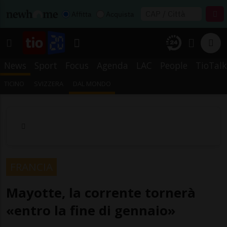
Affitta
Acquista
News
Sport
Focus
Agenda
LAC
People
TioTalk
TICINO
SVIZZERA
DAL MONDO
FRANCIA
Mayotte, la corrente tornerà
«entro la fine di gennaio»