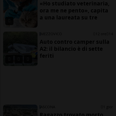
«Ho studiato veterinaria,
ora me ne pento», capita
a una laureata su tre
MEZZOVICO
12 ore
14
Auto contro camper sulla
A2: il bilancio è di sette
feriti
ASCONA
1 gior
Ragazzo trovato morto