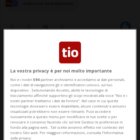
elaborata da Redazione
30 dic 2024 - 18:09
MAMOUDZOU - Il premier francese,
La vostra privacy è per noi molto importante
François Bayrou, presentando il suo piano
Noi e i nostri
594
partner archiviamo e accediamo ai dati personali,
di ricostruzione dell'arcipelago di Mayotte,
come i dati di navigazione gli o identificatori univoci, sul tuo
dispositivo . Selezionando Accetto, abiliti le tecnologie di
tracciamento affinché supportino gli scopi mostrati alla voce "Noi e i
devastato il 14 dicembre scorso dal
nostri partner trattiamo i dati da fornire". Nel caso in cui queste
tecnologie dovessero essere disabilitate, alcuni contenuti e annunci
passaggio del ciclone Chido, ha chiesto che
visualizzati potrebbero non essere rilevanti. Puoi accedere
nuovamente a questo menu per modificare le tue scelte o per
la corrente elettrica venga «ripristinata in
revocare il consenso facendo clic sul link Gestisci le preferenze in
fondo alla pagina web.. Tali scelte avranno effetto nel contesto del
ogn...
nostro Sito web. Per maggiori informazioni, consulta l'Informativa
sulla privacy.