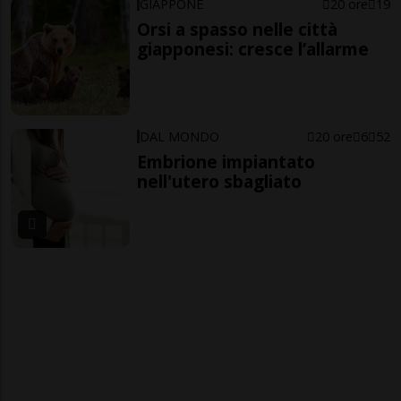
GIAPPONE
20 ore
19
Orsi a spasso nelle città
giapponesi: cresce l’allarme
DAL MONDO
20 ore
6
52
Embrione impiantato
nell'utero sbagliato