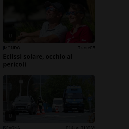
MONDO
4 ore
5
Eclissi solare, occhio ai
pericoli
SPAGNA
14 ore
10
88