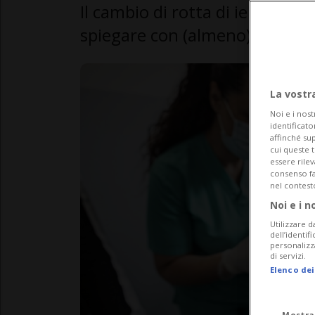
Il cambio di rotta di ieri del C
spiegare con (almeno) tre mot
La vostr
Noi e i nost
identificato
affinché sup
cui queste 
essere rile
consenso fac
nel contest
Noi e i n
Utilizzare d
dell’identif
personalizz
di servizi.
Elenco dei
Mostra