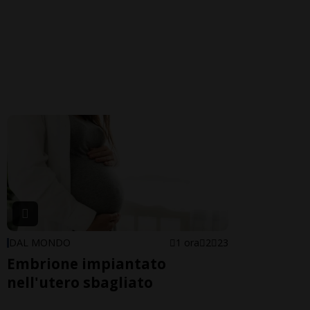
DAL MONDO
1 ora
2
23
Embrione impiantato
nell'utero sbagliato