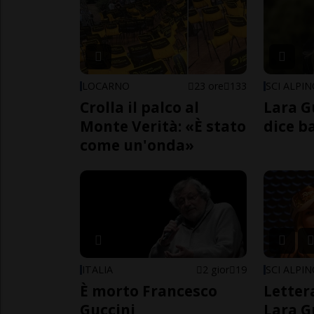
LOCARNO
23 ore
133
SCI ALPI
Crolla il palco al
Lara G
Monte Verità: «È stato
dice b
come un'onda»
ITALIA
2 gior
19
SCI ALPI
È morto Francesco
Letter
Guccini
Lara G