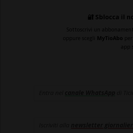
🔐 Sblocca il n
Sottoscrivi un abbonamen
oppure scegli
MyTioAbo
per 
app 
Entra nel
canale WhatsApp
di Tic
Iscriviti alla
newsletter giornalier