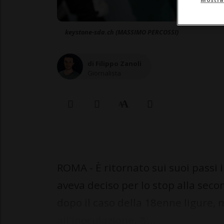
keystone-sda.ch (MASSIMO PERCOSSI)
di Filippo Zanoli
Giornalista
ROMA - È ritornato sui suoi passi i
aveva deciso per lo stop alla sec
dopo il caso della 18enne ligure, 
all'inoculazione. &...