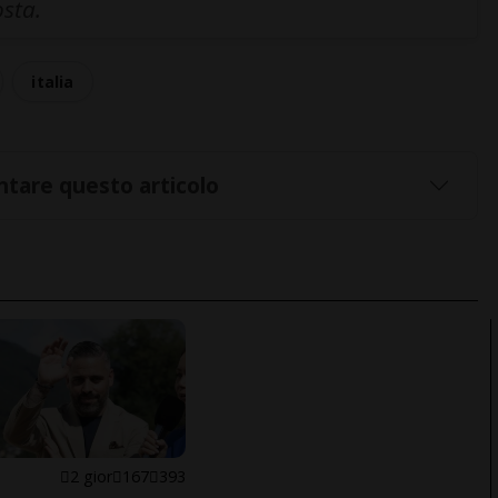
osta.
italia
tare questo articolo
E
2 gior
167
393