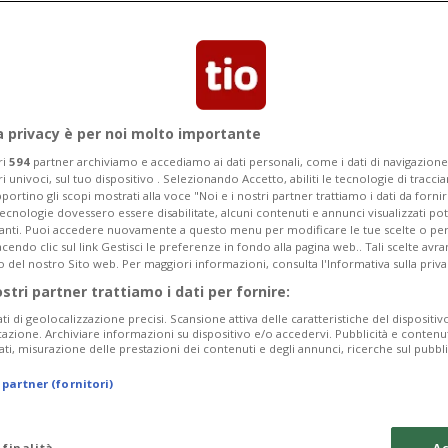
omitato tecnico scientifico si può
ivazioni
a privacy è per noi molto importante
ri
594
partner archiviamo e accediamo ai dati personali, come i dati di navigazione 
ri univoci, sul tuo dispositivo . Selezionando Accetto, abiliti le tecnologie di tracc
portino gli scopi mostrati alla voce "Noi e i nostri partner trattiamo i dati da fornir
tecnologie dovessero essere disabilitate, alcuni contenuti e annunci visualizzati 
vanti. Puoi accedere nuovamente a questo menu per modificare le tue scelte o per
endo clic sul link Gestisci le preferenze in fondo alla pagina web.. Tali scelte avr
o del nostro Sito web. Per maggiori informazioni, consulta l'Informativa sulla priva
ostri partner trattiamo i dati per fornire:
ati di geolocalizzazione precisi. Scansione attiva delle caratteristiche del dispositivo 
icazione. Archiviare informazioni su dispositivo e/o accedervi. Pubblicità e contenu
ati, misurazione delle prestazioni dei contenuti e degli annunci, ricerche sul pubbl
 partner (fornitori)
 finalità
Ac