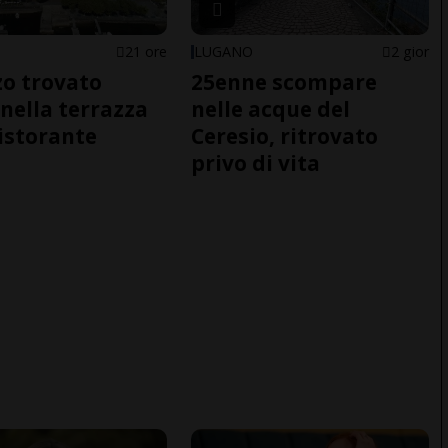
21 ore
LUGANO
2 gior
o trovato
25enne scompare
nella terrazza
nelle acque del
ristorante
Ceresio, ritrovato
privo di vita