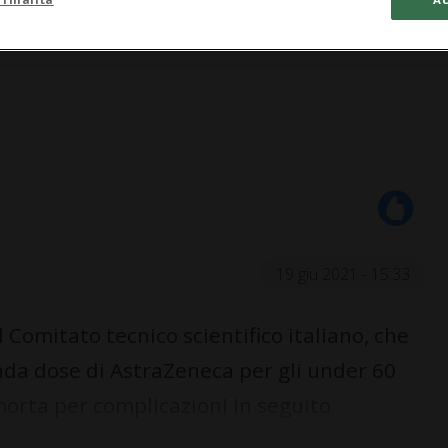
19 giu 2021 - 15:33
l Comitato tecnico scientifico italiano, che
onda dose di AstraZeneca per gli under 60
morta per complicazioni in seguito