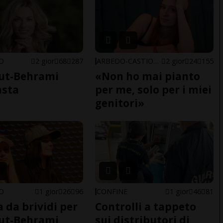
NO
2 gior
68
287
ARBEDO-CASTIONE
2 gior
24
155
ut-Behrami
«Non ho mai pianto
asta
per me, solo per i miei
genitori»
NO
1 gior
26
96
CONFINE
1 gior
46
81
a da brividi per
Controlli a tappeto
ut-Behrami
sui distributori di