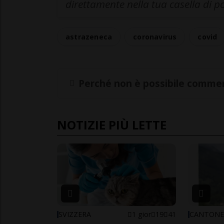
direttamente nella tua casella di p
astrazeneca
coronavirus
covid
Perché non è possibile commen
NOTIZIE PIÙ LETTE
SVIZZERA
1 gior
19
41
CANTON