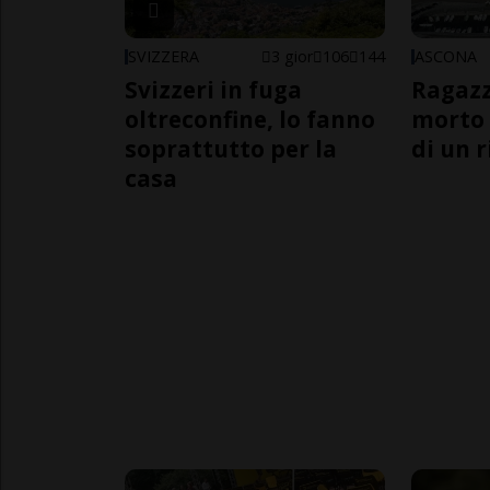
SVIZZERA
3 gior
106
144
ASCONA
Svizzeri in fuga
Ragazz
oltreconfine, lo fanno
morto 
soprattutto per la
di un 
casa