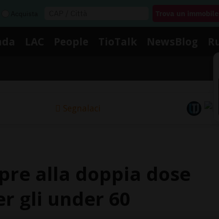
Acquista
nda
LAC
People
TioTalk
NewsBlog
R
Segnalaci
iapre alla doppia dose
r gli under 60