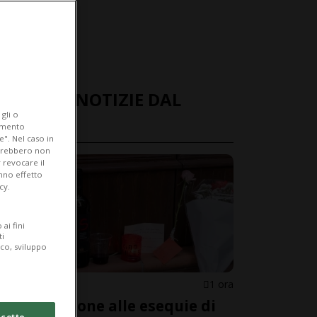
ULTIME NOTIZIE DAL
gli o
MONDO
iamento
e". Nel caso in
potrebbero non
 revocare il
anno effetto
cy.
ai fini
ti
ico, sviluppo
ITALIA
1 ora
Commozione alle esequie di
cetto