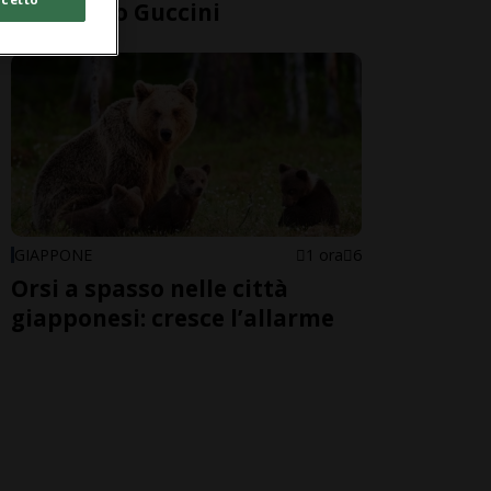
Francesco Guccini
GIAPPONE
1 ora
6
Orsi a spasso nelle città
giapponesi: cresce l’allarme