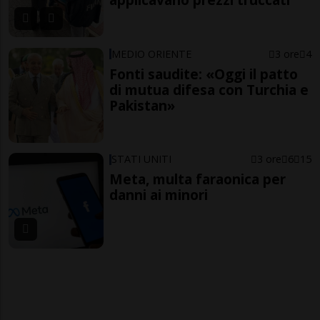
MEDIO ORIENTE
3 ore
4
Fonti saudite: «Oggi il patto
di mutua difesa con Turchia e
Pakistan»
STATI UNITI
3 ore
6
15
Meta, multa faraonica per
danni ai minori