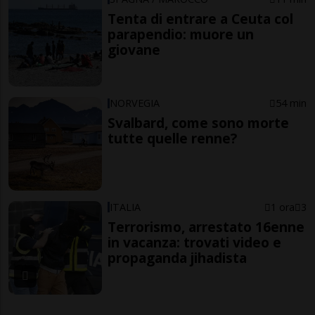
Tenta di entrare a Ceuta col
parapendio: muore un
giovane
NORVEGIA
54 min
Svalbard, come sono morte
tutte quelle renne?
ITALIA
1 ora
3
Terrorismo, arrestato 16enne
in vacanza: trovati video e
propaganda jihadista