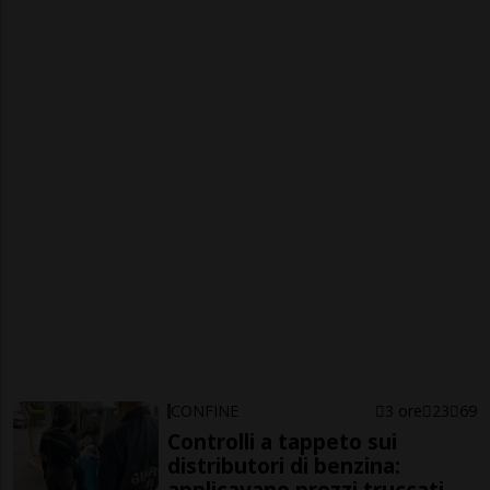
CONFINE
3 ore
23
69
Controlli a tappeto sui
distributori di benzina:
applicavano prezzi truccati