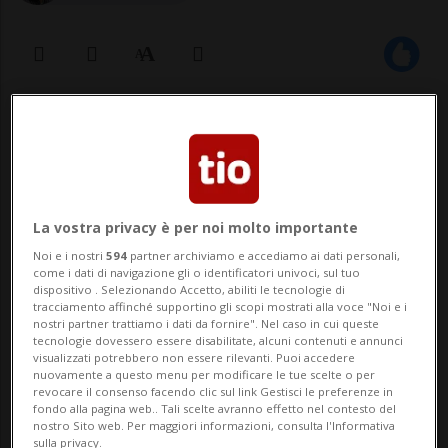
11 giu 2021 - 16:31
ROMA - In Italia si è tornati a parlare di
AstraZeneca e dei presunti rischi
La vostra privacy è per noi molto importante
trombosi. La morte della 18enne Camilla
Noi e i nostri
594
partner archiviamo e accediamo ai dati personali,
come i dati di navigazione gli o identificatori univoci, sul tuo
Canepa a Genova ha portato a riaprire il
dispositivo . Selezionando Accetto, abiliti le tecnologie di
tracciamento affinché supportino gli scopi mostrati alla voce "Noi e i
dibattito sulla somministrazione del
nostri partner trattiamo i dati da fornire". Nel caso in cui queste
tecnologie dovessero essere disabilitate, alcuni contenuti e annunci
vaccino dell'azienda anglo-svedese alle
visualizzati potrebbero non essere rilevanti. Puoi accedere
nuovamente a questo menu per modificare le tue scelte o per
fasce d'...
revocare il consenso facendo clic sul link Gestisci le preferenze in
fondo alla pagina web.. Tali scelte avranno effetto nel contesto del
nostro Sito web. Per maggiori informazioni, consulta l'Informativa
sulla privacy.