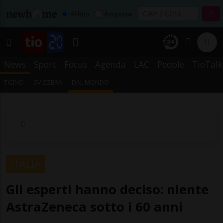
Affitta
Acquista
News
Sport
Focus
Agenda
LAC
People
TioTalk
TICINO
SVIZZERA
DAL MONDO
ITALIA
Gli esperti hanno deciso: niente
AstraZeneca sotto i 60 anni