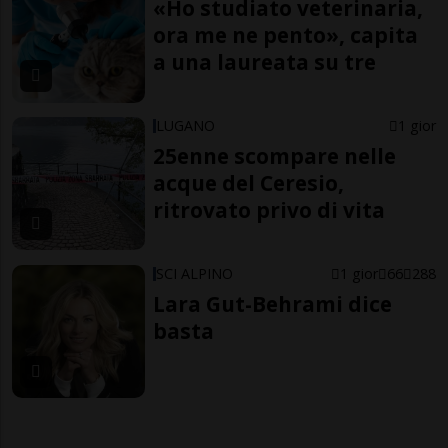
«Ho studiato veterinaria,
ora me ne pento», capita
a una laureata su tre
LUGANO
1 gior
25enne scompare nelle
acque del Ceresio,
ritrovato privo di vita
SCI ALPINO
1 gior
66
288
Lara Gut-Behrami dice
basta