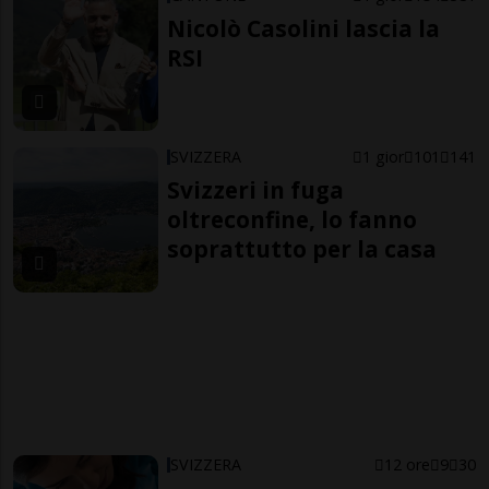
Nicolò Casolini lascia la
RSI
SVIZZERA
1 gior
101
141
Svizzeri in fuga
oltreconfine, lo fanno
soprattutto per la casa
SVIZZERA
12 ore
9
30