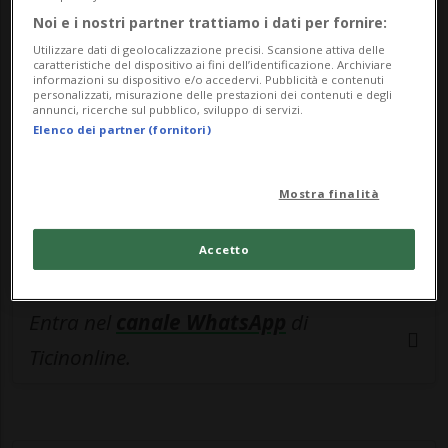
🔐 Sblocca il nostro archivio
Noi e i nostri partner trattiamo i dati per fornire:
esclusivo!
Utilizzare dati di geolocalizzazione precisi. Scansione attiva delle
caratteristiche del dispositivo ai fini dell’identificazione. Archiviare
Sottoscrivi un abbonamento
Archivio
per
informazioni su dispositivo e/o accedervi. Pubblicità e contenuti
personalizzati, misurazione delle prestazioni dei contenuti e degli
leggere questo articolo, oppure scegli
annunci, ricerche sul pubblico, sviluppo di servizi.
Elenco dei partner (fornitori)
MyTioAbo
per accedere all'archivio e
navigare su sito e app senza pubblicità.
Mostra finalità
ACCEDI
Accetto
Entra nel
canale WhatsApp
di
Ticinonline.