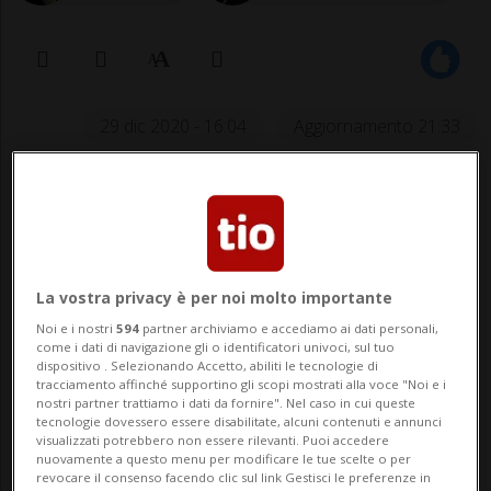
29 dic 2020 - 16:04
Aggiornamento 21:33
La vostra privacy è per noi molto importante
Noi e i nostri
594
partner archiviamo e accediamo ai dati personali,
come i dati di navigazione gli o identificatori univoci, sul tuo
Molte persone potrebbero ancora
dispositivo . Selezionando Accetto, abiliti le tecnologie di
tracciamento affinché supportino gli scopi mostrati alla voce "Noi e i
essere disperse sotto le macerie, il
nostri partner trattiamo i dati da fornire". Nel caso in cui queste
tecnologie dovessero essere disabilitate, alcuni contenuti e annunci
bilancio continua a peggiorare
visualizzati potrebbero non essere rilevanti. Puoi accedere
nuovamente a questo menu per modificare le tue scelte o per
revocare il consenso facendo clic sul link Gestisci le preferenze in