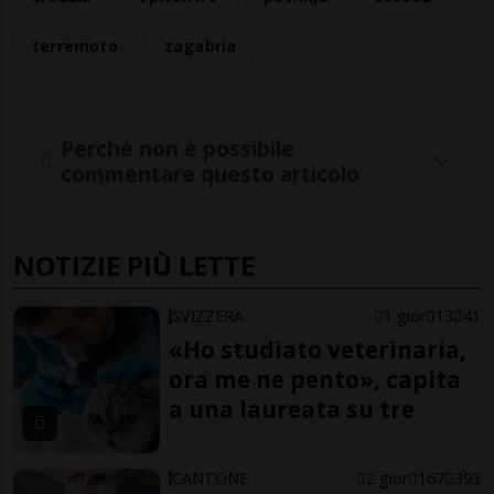
terremoto
zagabria
Perché non è possibile
commentare questo articolo
NOTIZIE PIÙ LETTE
SVIZZERA
1 gior
13
41
«Ho studiato veterinaria,
ora me ne pento», capita
a una laureata su tre
CANTONE
2 gior
167
393