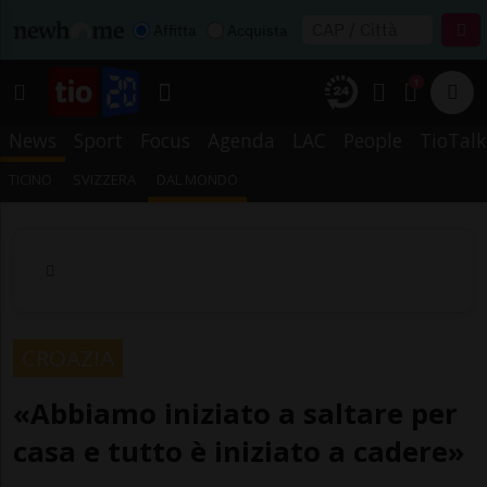
Affitta
Acquista
1
News
Sport
Focus
Agenda
LAC
People
TioTalk
TICINO
SVIZZERA
DAL MONDO
CROAZIA
«Abbiamo iniziato a saltare per
casa e tutto è iniziato a cadere»