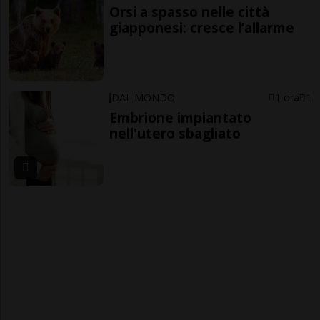
Orsi a spasso nelle città
giapponesi: cresce l’allarme
DAL MONDO
1 ora
1
Embrione impiantato
nell'utero sbagliato