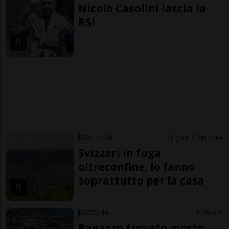
Nicolò Casolini lascia la
RSI
SVIZZERA
3 gior
106
144
Svizzeri in fuga
oltreconfine, lo fanno
soprattutto per la casa
ASCONA
20 ore
Ragazzo trovato morto