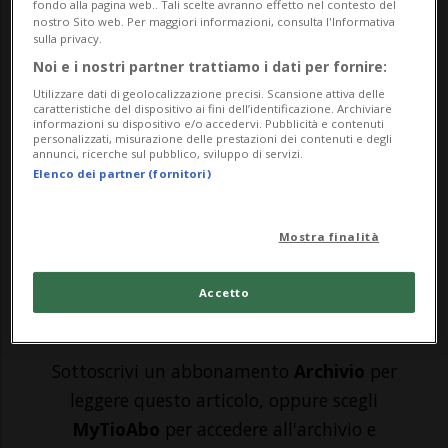
fondo alla pagina web.. Tali scelte avranno effetto nel contesto del
PETRINJA - Non ci sono ancora bilanci
nostro Sito web. Per maggiori informazioni, consulta l'Informativa
sulla privacy.
ufficiali, ma il violento terremoto che ha
Noi e i nostri partner trattiamo i dati per fornire:
colpito in tarda mattinata la Croazia ha
Utilizzare dati di geolocalizzazione precisi. Scansione attiva delle
caratteristiche del dispositivo ai fini dell’identificazione. Archiviare
provocato almeno cinque vittime - tra cui
informazioni su dispositivo e/o accedervi. Pubblicità e contenuti
personalizzati, misurazione delle prestazioni dei contenuti e degli
una ragazzina di 12 anni - e ingenti danni
annunci, ricerche sul pubblico, sviluppo di servizi.
Elenco dei partner (fornitori)
a Petrinja. Una scossa - di magnitudo 6,2
-...
Mostra finalità
🔐 Sblocca il nostro archivio
Accetto
esclusivo!
Sottoscrivi un abbonamento
Archivio
per
leggere questo articolo, oppure scegli
MyTioAbo
per accedere all'archivio e