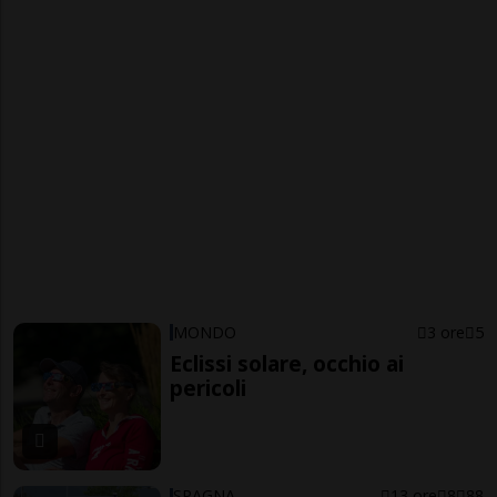
MONDO
3 ore
5
Eclissi solare, occhio ai
pericoli
SPAGNA
13 ore
8
88