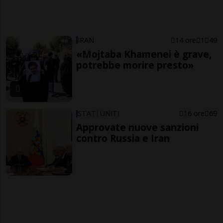
IRAN
14 ore
1
49
«Mojtaba Khamenei è grave,
potrebbe morire presto»
STATI UNITI
16 ore
69
Approvate nuove sanzioni
contro Russia e Iran