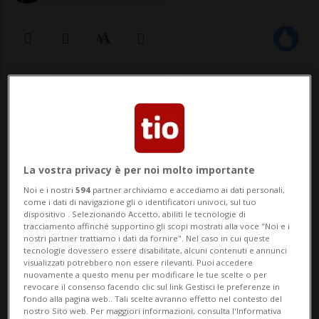
22 mar 2020 - 13:28
Aggiornamento 15:59
Anche una quindicenne locale è in
condizioni critiche a causa del sisma
La vostra privacy è per noi molto importante
odierno
Noi e i nostri
594
partner archiviamo e accediamo ai dati personali,
come i dati di navigazione gli o identificatori univoci, sul tuo
dispositivo . Selezionando Accetto, abiliti le tecnologie di
tracciamento affinché supportino gli scopi mostrati alla voce "Noi e i
ZAGABRIA - Notizie drammatiche da
nostri partner trattiamo i dati da fornire". Nel caso in cui queste
tecnologie dovessero essere disabilitate, alcuni contenuti e annunci
Zagabria, dove sono stati registrati ingenti
visualizzati potrebbero non essere rilevanti. Puoi accedere
nuovamente a questo menu per modificare le tue scelte o per
danni e diversi feriti in seguito alla scossa
revocare il consenso facendo clic sul link Gestisci le preferenze in
fondo alla pagina web.. Tali scelte avranno effetto nel contesto del
di terremoto (5.5 di grado Richter) di
nostro Sito web. Per maggiori informazioni, consulta l'Informativa