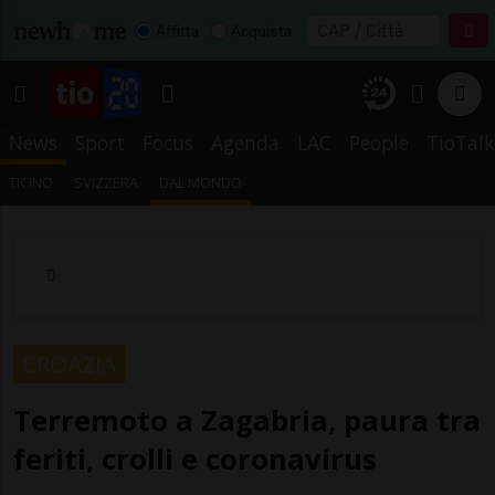
Affitta
Acquista
News
Sport
Focus
Agenda
LAC
People
TioTalk
TICINO
SVIZZERA
DAL MONDO
CROAZIA
Terremoto a Zagabria, paura tra
feriti, crolli e coronavirus