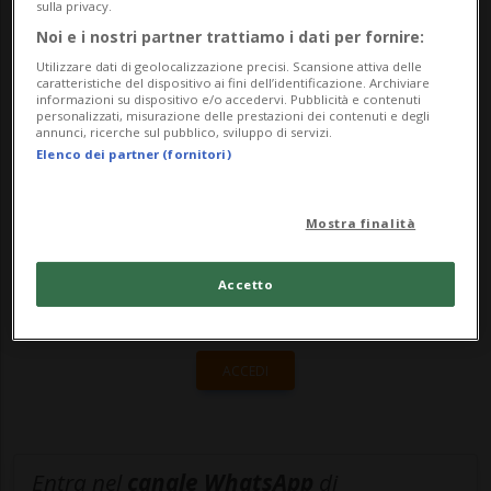
sulla privacy.
stamattina, seguito (al momento) da altre
Noi e i nostri partner trattiamo i dati per fornire:
5 scosse, calcolate tra 3 e 5 gradi nella sc...
Utilizzare dati di geolocalizzazione precisi. Scansione attiva delle
caratteristiche del dispositivo ai fini dell’identificazione. Archiviare
informazioni su dispositivo e/o accedervi. Pubblicità e contenuti
personalizzati, misurazione delle prestazioni dei contenuti e degli
🔐 Sblocca il nostro archivio
annunci, ricerche sul pubblico, sviluppo di servizi.
Elenco dei partner (fornitori)
esclusivo!
Sottoscrivi un abbonamento
Archivio
per
Mostra finalità
leggere questo articolo, oppure scegli
MyTioAbo
per accedere all'archivio e
Accetto
navigare su sito e app senza pubblicità.
ACCEDI
Entra nel
canale WhatsApp
di