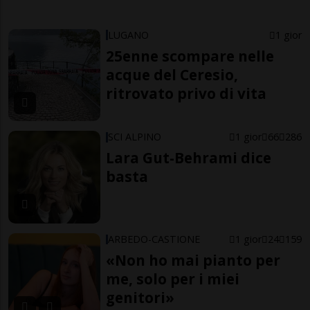
LUGANO
1 gior
25enne scompare nelle
acque del Ceresio,
ritrovato privo di vita
SCI ALPINO
1 gior
66
286
Lara Gut-Behrami dice
basta
ARBEDO-CASTIONE
1 gior
24
159
«Non ho mai pianto per
me, solo per i miei
genitori»