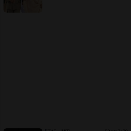
STATI UNITI
2 ore
4
9