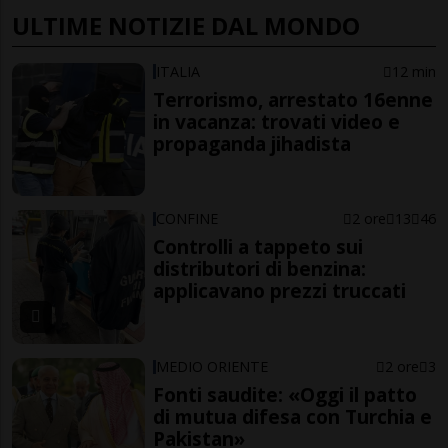
ULTIME NOTIZIE DAL MONDO
ITALIA
12 min
Terrorismo, arrestato 16enne
in vacanza: trovati video e
propaganda jihadista
CONFINE
2 ore
13
46
Controlli a tappeto sui
distributori di benzina:
applicavano prezzi truccati
MEDIO ORIENTE
2 ore
3
Fonti saudite: «Oggi il patto
di mutua difesa con Turchia e
Pakistan»