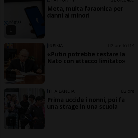
Meta, multa faraonica per
danni ai minori
RUSSIA
2 ore
6
14
«Putin potrebbe testare la
Nato con attacco limitato»
THAILANDIA
2 ore
Prima uccide i nonni, poi fa
una strage in una scuola