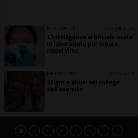
STATI UNITI
12 ore
2
32
L'intelligenza artificiale usata
in laboratorio per creare
nuovi virus
REGNO UNITO
14 ore
13
Stupri e abusi nel college
dell’esercito