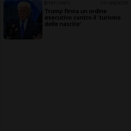
STATI UNITI
11 ore
3
29
Trump firma un ordine
esecutivo contro il 'turismo
delle nascite'