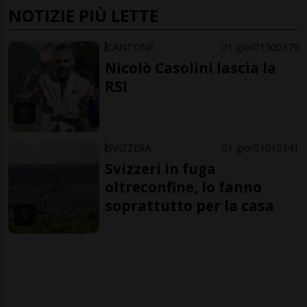
NOTIZIE PIÙ LETTE
CANTONE
1 gior
150
379
Nicolò Casolini lascia la
RSI
SVIZZERA
1 gior
101
141
Svizzeri in fuga
oltreconfine, lo fanno
soprattutto per la casa