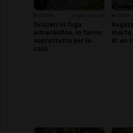
SVIZZERA
3 gior
106
144
ASCONA
Svizzeri in fuga
Ragazz
oltreconfine, lo fanno
morto 
soprattutto per la
di un 
casa