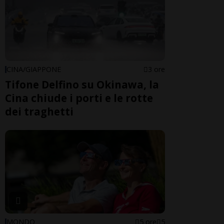
CINA/GIAPPONE
3 ore
Tifone Delfino su Okinawa, la
Cina chiude i porti e le rotte
dei traghetti
MONDO
5 ore
5