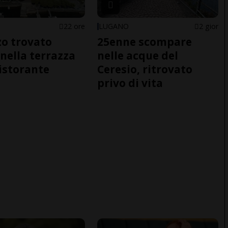
22 ore
LUGANO
2 gior
o trovato
25enne scompare
nella terrazza
nelle acque del
ristorante
Ceresio, ritrovato
privo di vita