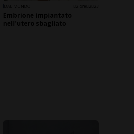
DAL MONDO
2 ore
2
23
Embrione impiantato
nell'utero sbagliato