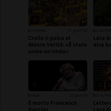
LOCARNO
1 gior
132
SCI ALPI
Crolla il palco al
Lara G
Monte Verità: «È stato
dice b
come un'onda»
ITALIA
2 gior
19
SCI ALPI
È morto Francesco
Letter
Guccini
Lara G