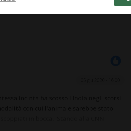
05 giu 2020 - 16:00
essa incinta ha scosso l'India negli scorsi
 modalità con cui l'animale sarebbe stato
, scoppiati in bocca. Stando alla CNN