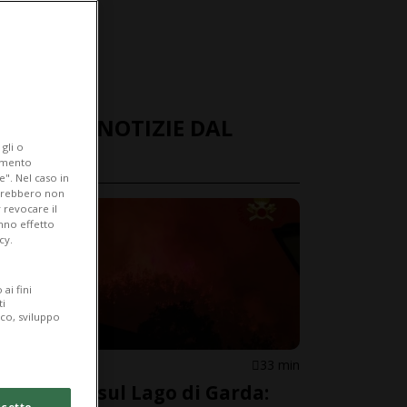
ULTIME NOTIZIE DAL
gli o
MONDO
iamento
e". Nel caso in
potrebbero non
 revocare il
anno effetto
cy.
ai fini
ti
ico, sviluppo
ITALIA
33 min
Incendio sul Lago di Garda:
cetto