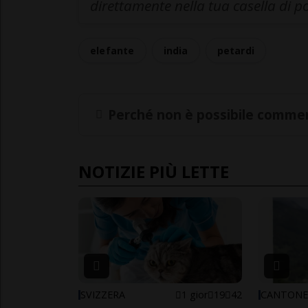
direttamente nella tua casella di p
elefante
india
petardi
Perché non è possibile commen
NOTIZIE PIÙ LETTE
SVIZZERA
1 gior
19
42
CANTON