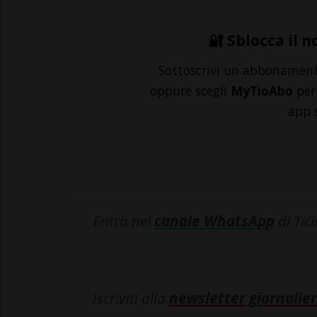
🔐 Sblocca il n
Sottoscrivi un abbonamen
oppure scegli
MyTioAbo
per 
app 
Entra nel
canale WhatsApp
di Tic
Iscriviti alla
newsletter giornalier