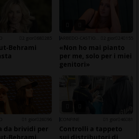
NO
2 gior
68
285
ARBEDO-CASTIONE
2 gior
24
155
ut-Behrami
«Non ho mai pianto
asta
per me, solo per i miei
genitori»
NO
1 gior
26
96
CONFINE
1 gior
46
81
a da brividi per
Controlli a tappeto
ut-Behrami
sui distributori di