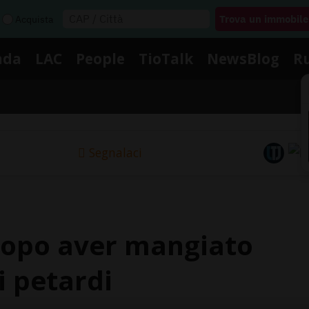
Acquista
nda
LAC
People
TioTalk
NewsBlog
R
Segnalaci
dopo aver mangiato
i petardi