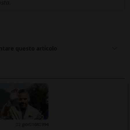
osta.
tare questo articolo
E
2 gior
168
394