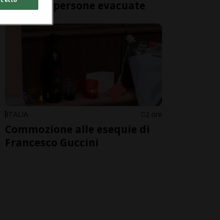
oltre 200 persone evacuate
ITALIA
2 ore
Commozione alle esequie di
Francesco Guccini