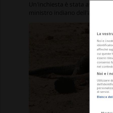
Un'inchiesta è stata avviata. 
ministro indiano dell'ambient
La vostr
Noi e i nost
identificato
affinché sup
cui queste 
essere rile
consenso fac
nel contest
Noi e i n
Utilizzare d
dell’identif
personalizz
di servizi.
Elenco dei
Mostra