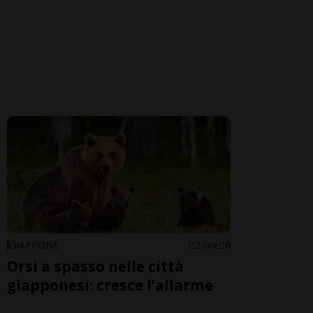
GIAPPONE
2 ore
6
Orsi a spasso nelle città
giapponesi: cresce l’allarme