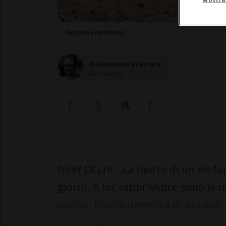
Keystone (archivio)
di Alessandra Ferrara
Giornalista
NEW DELHI - La morte di un'elefant
giorni. A far rabbrividire sono le
ucciso: frutta riempita di petardi
l'elefantes...