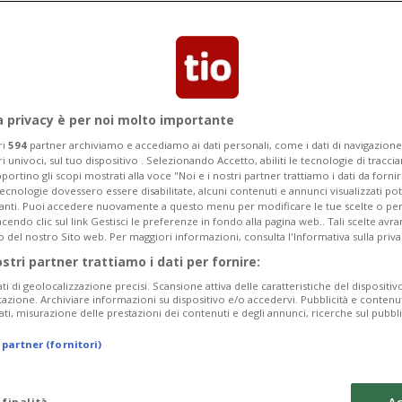
Sull'accaduto è intervenuto anche il
e
a privacy è per noi molto importante
ri
594
partner archiviamo e accediamo ai dati personali, come i dati di navigazione 
ri univoci, sul tuo dispositivo . Selezionando Accetto, abiliti le tecnologie di tracc
portino gli scopi mostrati alla voce "Noi e i nostri partner trattiamo i dati da fornir
tecnologie dovessero essere disabilitate, alcuni contenuti e annunci visualizzati 
vanti. Puoi accedere nuovamente a questo menu per modificare le tue scelte o per
endo clic sul link Gestisci le preferenze in fondo alla pagina web.. Tali scelte avr
o del nostro Sito web. Per maggiori informazioni, consulta l'Informativa sulla priva
ostri partner trattiamo i dati per fornire:
ati di geolocalizzazione precisi. Scansione attiva delle caratteristiche del dispositivo 
icazione. Archiviare informazioni su dispositivo e/o accedervi. Pubblicità e contenu
ati, misurazione delle prestazioni dei contenuti e degli annunci, ricerche sul pubbl
 partner (fornitori)
 finalità
Ac