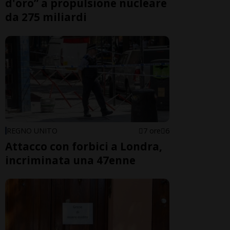
d'oro” a propulsione nucleare
da 275 miliardi
REGNO UNITO
7 ore
6
Attacco con forbici a Londra,
incriminata una 47enne