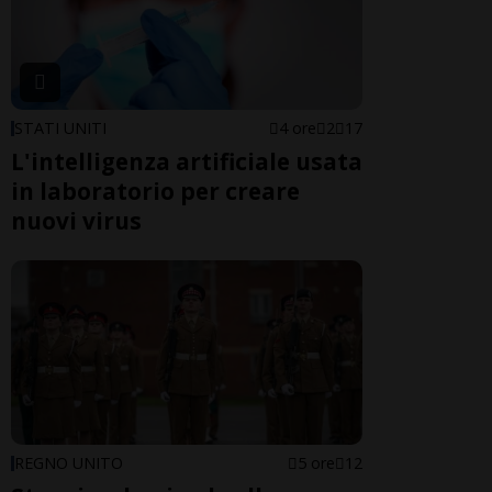
STATI UNITI
4 ore
2
17
L'intelligenza artificiale usata
in laboratorio per creare
nuovi virus
REGNO UNITO
5 ore
12