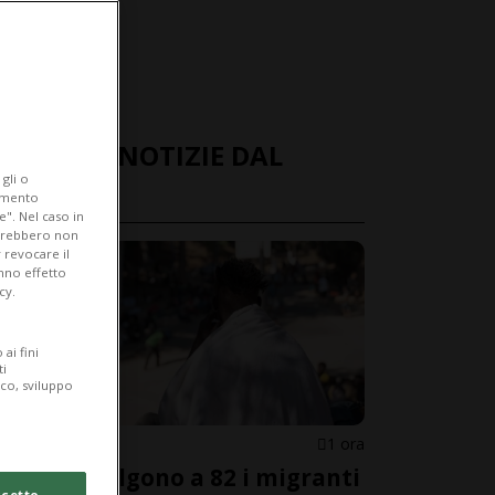
ULTIME NOTIZIE DAL
gli o
MONDO
iamento
e". Nel caso in
potrebbero non
 revocare il
anno effetto
cy.
ai fini
ti
ico, sviluppo
SPAGNA
1 ora
Ceuta, salgono a 82 i migranti
cetto