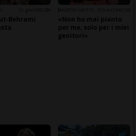
NO
1 gior
65
286
ARBEDO-CASTIONE
19 ore
24
159
ut-Behrami
«Non ho mai pianto
asta
per me, solo per i miei
genitori»