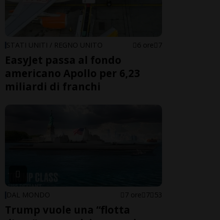
STATI UNITI / REGNO UNITO
6 ore
7
EasyJet passa al fondo
americano Apollo per 6,23
miliardi di franchi
DAL MONDO
7 ore
7
53
Trump vuole una “flotta