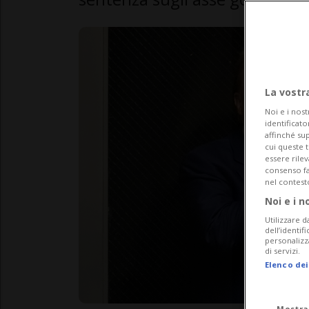
La vostr
Noi e i nost
identificato
affinché sup
cui queste 
essere rile
consenso fac
nel contest
Noi e i n
Utilizzare d
dell’identif
personalizz
di servizi.
Elenco dei
Mostra