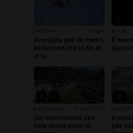
LAVIZZARA
2 gior
ITALIA
Precipita per 30 metri,
È mort
escursionista in fin di
Guccin
vita
VALLEMAGGIA
2 gior
17
100
SVIZZERA
Un matrimonio che
Il cal
vale cento posti di
per tut