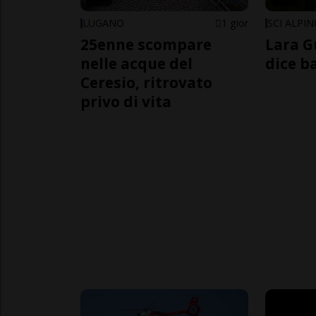
LUGANO
1 gior
SCI ALPI
25enne scompare
Lara G
nelle acque del
dice b
Ceresio, ritrovato
privo di vita