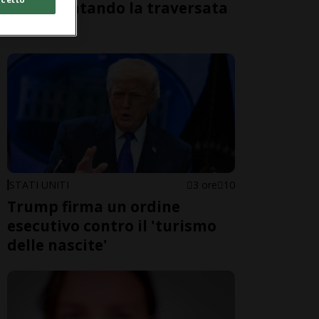
morti tentando la traversata
a nuoto
STATI UNITI
3 ore
10
Trump firma un ordine
esecutivo contro il 'turismo
delle nascite'