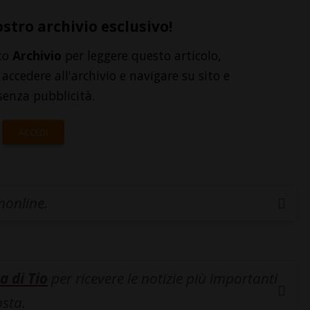
ostro archivio esclusivo!
to
Archivio
per leggere questo articolo,
accedere all'archivio e navigare su sito e
senza pubblicità.
ACCEDI
inonline.
a di Tio
per ricevere le notizie più importanti
osta.