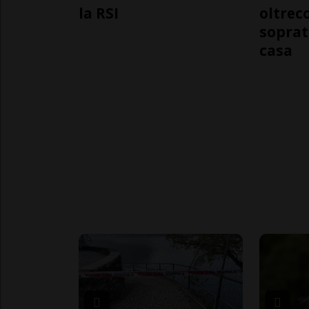
la RSI
oltrec
soprat
casa