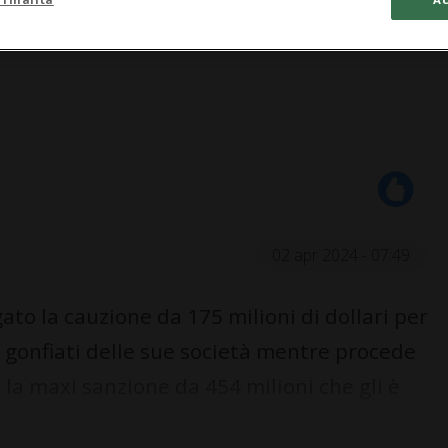
02 apr 2024 - 07:49
o la cauzione da 175 milioni di dollari per
t gonfiati delle sue società mentre procede
 la maxi sanzione da 454 milioni che gli è