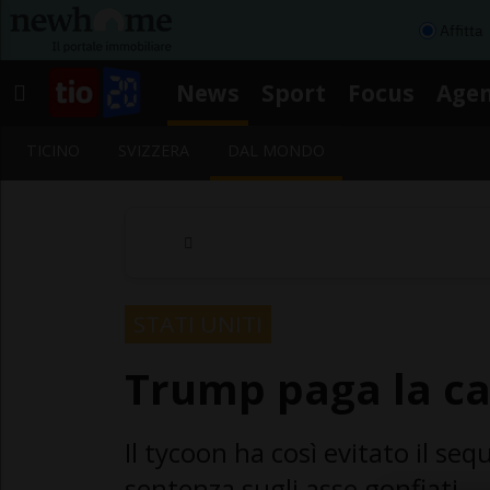
Affitta
News
Sport
Focus
Age
TICINO
SVIZZERA
DAL MONDO
STATI UNITI
Trump paga la ca
Il tycoon ha così evitato il seq
sentenza sugli asse gonfiati