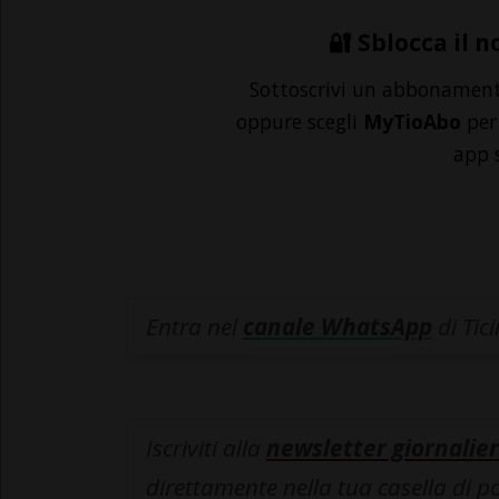
🔐 Sblocca il n
Sottoscrivi un abbonamen
oppure scegli
MyTioAbo
per 
app 
Entra nel
canale WhatsApp
di Tic
Iscriviti alla
newsletter giornalier
direttamente nella tua casella di p