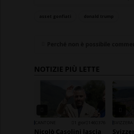
asset gonfiati
donald trump
Perché non è possibile commen
NOTIZIE PIÙ LETTE
CANTONE
1 gior
146
376
SVIZZERA
Nicolò Casolini lascia
Svizzer