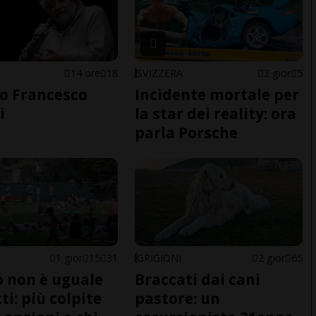
14 ore
18
SVIZZERA
2 gior
5
o Francesco
Incidente mortale per
i
la star dei reality: ora
parla Porsche
1 gior
15
31
GRIGIONI
2 gior
65
do non è uguale
Braccati dai cani
ti: più colpite
pastore: un