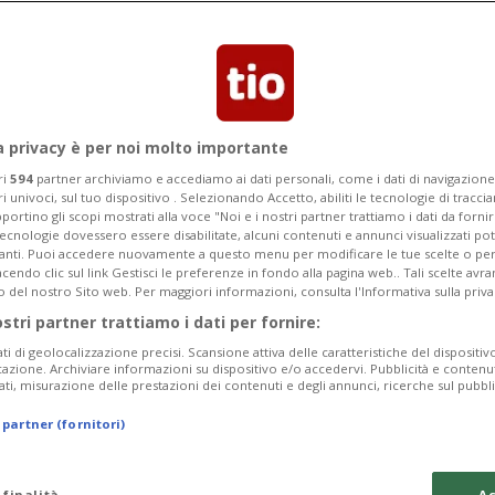
a privacy è per noi molto importante
ri
594
partner archiviamo e accediamo ai dati personali, come i dati di navigazione 
ri univoci, sul tuo dispositivo . Selezionando Accetto, abiliti le tecnologie di tracc
portino gli scopi mostrati alla voce "Noi e i nostri partner trattiamo i dati da fornir
tecnologie dovessero essere disabilitate, alcuni contenuti e annunci visualizzati 
vanti. Puoi accedere nuovamente a questo menu per modificare le tue scelte o per
endo clic sul link Gestisci le preferenze in fondo alla pagina web.. Tali scelte avr
o del nostro Sito web. Per maggiori informazioni, consulta l'Informativa sulla priva
ostri partner trattiamo i dati per fornire:
ati di geolocalizzazione precisi. Scansione attiva delle caratteristiche del dispositivo 
icazione. Archiviare informazioni su dispositivo e/o accedervi. Pubblicità e contenu
ati, misurazione delle prestazioni dei contenuti e degli annunci, ricerche sul pubbl
 partner (fornitori)
 finalità
Ac