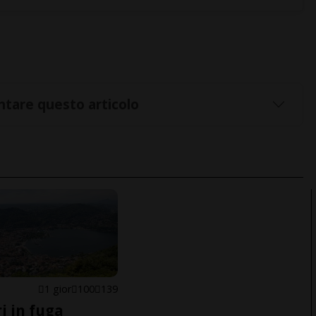
tare questo articolo
1 gior
100
139
i in fuga