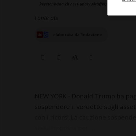
keystone-sda.ch / STF (Mary Altaffer)
Fonte ats
elaborata da Redazione
NEW YORK - Donald Trump ha pagat
sospendere il verdetto sugli asse
con i ricorsi.La cauzione sospende
stata imposta per ...