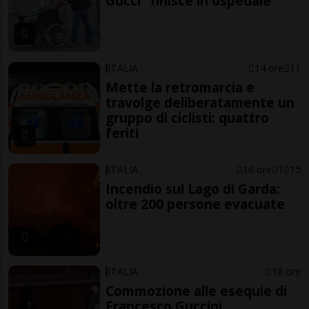
Gucci" finisce in ospedale
ITALIA
14 ore
11
Mette la retromarcia e
travolge deliberatamente un
gruppo di ciclisti: quattro
feriti
ITALIA
16 ore
1
15
Incendio sul Lago di Garda:
oltre 200 persone evacuate
ITALIA
18 ore
Commozione alle esequie di
Francesco Guccini