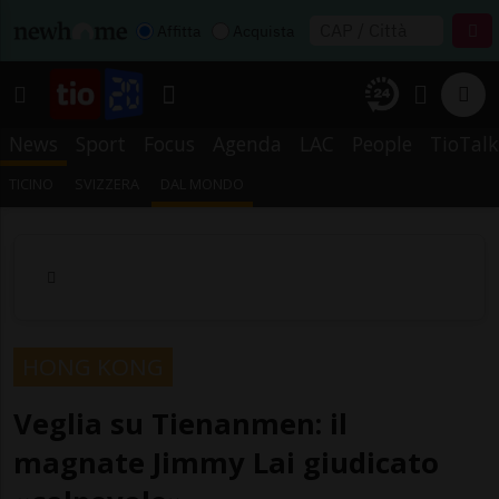
Affitta
Acquista
News
Sport
Focus
Agenda
LAC
People
TioTalk
TICINO
SVIZZERA
DAL MONDO
HONG KONG
Veglia su Tienanmen: il
magnate Jimmy Lai giudicato