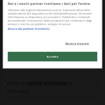
Noi e i nostri partner trattiamo i dati per fornire:
🔐 Sblocca il nostro archivio
Utilizzare dati di geolocalizzazione precisi. Scansione attiva delle
caratteristiche del dispositivo ai fini dell’identificazione. Archiviare
esclusivo!
informazioni su dispositivo e/o accedervi. Pubblicità e contenuti
personalizzati, misurazione delle prestazioni dei contenuti e degli
annunci, ricerche sul pubblico, sviluppo di servizi.
Sottoscrivi un abbonamento
Archivio
per
Elenco dei partner (fornitori)
leggere questo articolo, oppure scegli
MyTioAbo
per accedere all'archivio e
Mostra finalità
navigare su sito e app senza pubblicità.
Accetto
ACCEDI
Entra nel
canale WhatsApp
di
Ticinonline.