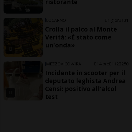
ristorante
LOCARNO
1 gior
131
Crolla il palco al Monte
Verità: «È stato come
un'onda»
MEZZOVICO-VIRA
14 ore
112
250
Incidente in scooter per il
deputato leghista Andrea
Censi: positivo all’alcol
test