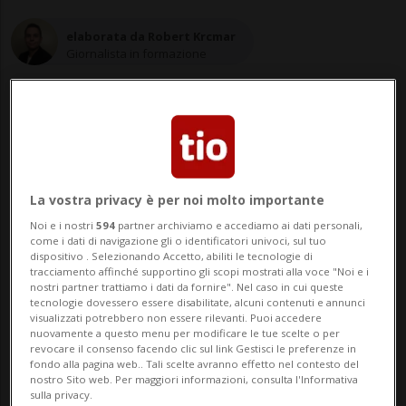
elaborata da Robert Krcmar
Giornalista in formazione
09 dic 2021 - 08:19
La vostra privacy è per noi molto importante
HONG KONG - Il magnate dei media Jimmy
Noi e i nostri
594
partner archiviamo e accediamo ai dati personali,
come i dati di navigazione gli o identificatori univoci, sul tuo
Lai è tra i tre attivisti pro-democrazia di
dispositivo . Selezionando Accetto, abiliti le tecnologie di
tracciamento affinché supportino gli scopi mostrati alla voce "Noi e i
Hong Kong giudicati colpevoli per la
nostri partner trattiamo i dati da fornire". Nel caso in cui queste
tecnologie dovessero essere disabilitate, alcuni contenuti e annunci
partecipazione e l'incitamento
visualizzati potrebbero non essere rilevanti. Puoi accedere
nuovamente a questo menu per modificare le tue scelte o per
all'adesione nel 2020 alla veglia «illegale»
revocare il consenso facendo clic sul link Gestisci le preferenze in
fondo alla pagina web.. Tali scelte avranno effetto nel contesto del
in ricordo dei fatti sanguinosi di ...
nostro Sito web. Per maggiori informazioni, consulta l'Informativa
sulla privacy.