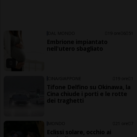
DAL MONDO
19 ore
6
51
Embrione impiantato
nell'utero sbagliato
CINA/GIAPPONE
19 ore
1
Tifone Delfino su Okinawa, la
Cina chiude i porti e le rotte
dei traghetti
MONDO
21 ore
7
Eclissi solare, occhio ai