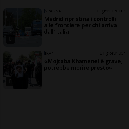
SPAGNA
1 gior
12
103
Madrid ripristina i controlli
alle frontiere per chi arriva
dall'Italia
IRAN
1 gior
1
54
«Mojtaba Khamenei è grave,
potrebbe morire presto»