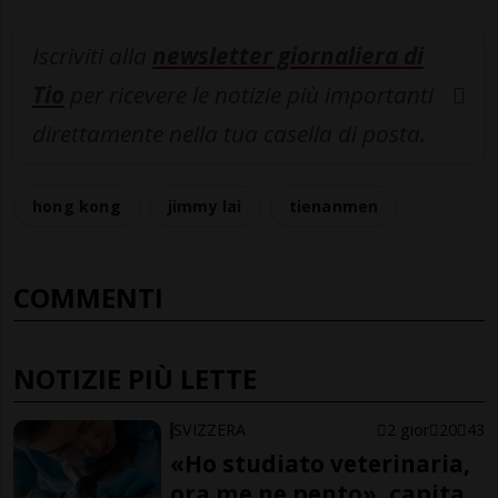
Iscriviti alla
newsletter giornaliera di
Tio
per ricevere le notizie più importanti
direttamente nella tua casella di posta.
hong kong
jimmy lai
tienanmen
COMMENTI
NOTIZIE PIÙ LETTE
SVIZZERA
2 gior
20
43
«Ho studiato veterinaria,
ora me ne pento», capita