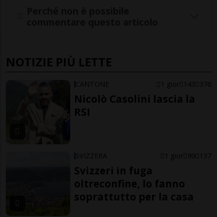
Perché non è possibile
commentare questo articolo
NOTIZIE PIÙ LETTE
CANTONE
1 gior
143
376
Nicolò Casolini lascia la
RSI
SVIZZERA
1 gior
99
137
Svizzeri in fuga
oltreconfine, lo fanno
soprattutto per la casa