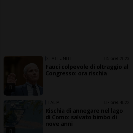
STATI UNITI
5 ore
2
23
Fauci colpevole di oltraggio al
Congresso: ora rischia
ITALIA
7 ore
4
22
Rischia di annegare nel lago
di Como: salvato bimbo di
nove anni