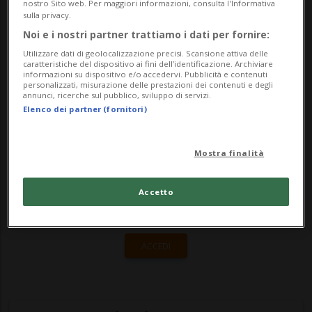
giovanissimi sono in coda per ricevere
nostro Sito web. Per maggiori informazioni, consulta l'Informativa
sulla privacy.
gratuitamente un vassoio di riso e carne di
Noi e i nostri partner trattiamo i dati per fornire:
pollo speziato, la specialità de...
Utilizzare dati di geolocalizzazione precisi. Scansione attiva delle
caratteristiche del dispositivo ai fini dell’identificazione. Archiviare
informazioni su dispositivo e/o accedervi. Pubblicità e contenuti
personalizzati, misurazione delle prestazioni dei contenuti e degli
🔐 Sblocca il nostro archivio
annunci, ricerche sul pubblico, sviluppo di servizi.
Elenco dei partner (fornitori)
esclusivo!
Sottoscrivi un abbonamento
Archivio
per
Mostra finalità
leggere questo articolo, oppure scegli
MyTioAbo
per accedere all'archivio e
Accetto
navigare su sito e app senza pubblicità.
ACCEDI