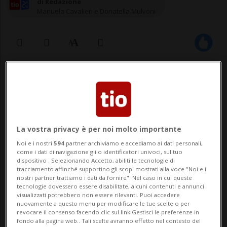
di Redazione
Manuela Cavalieri e Donatella Mulvoni
03 mag 2021 - 06:00
Aggiornamento 08:09
La vostra privacy è per noi molto importante
Noi e i nostri
594
partner archiviamo e accediamo ai dati personali,
come i dati di navigazione gli o identificatori univoci, sul tuo
dispositivo . Selezionando Accetto, abiliti le tecnologie di
tracciamento affinché supportino gli scopi mostrati alla voce "Noi e i
WASHINGTON - La fila è chilometrica
nostri partner trattiamo i dati da fornire". Nel caso in cui queste
tecnologie dovessero essere disabilitate, alcuni contenuti e annunci
davanti al District Chicken & Gyro, piccolo
visualizzati potrebbero non essere rilevanti. Puoi accedere
nuovamente a questo menu per modificare le tue scelte o per
fast-food mediterraneo. Centinaia di
revocare il consenso facendo clic sul link Gestisci le preferenze in
fondo alla pagina web.. Tali scelte avranno effetto nel contesto del