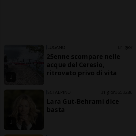
LUGANO
1 gior
25enne scompare nelle
acque del Ceresio,
ritrovato privo di vita
SCI ALPINO
1 gior
65
286
Lara Gut-Behrami dice
basta