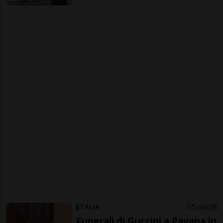
ITALIA
5 ore
8
Funerali di Guccini a Pavana in