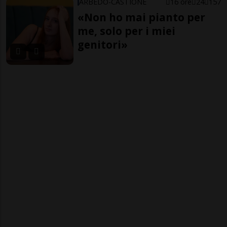
ARBEDO-CASTIONE
16 ore
24
157
«Non ho mai pianto per
me, solo per i miei
genitori»