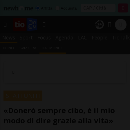
Affitta
Acquista
News
Sport
Focus
Agenda
LAC
People
TioTalk
TICINO
SVIZZERA
DAL MONDO
STATI UNITI
«Donerò sempre cibo, è il mio
modo di dire grazie alla vita»