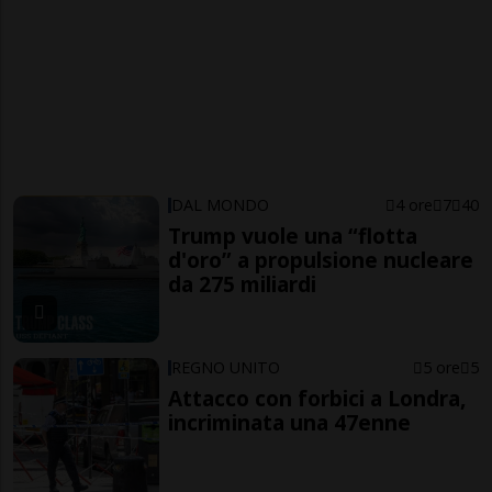
DAL MONDO
4 ore
7
40
Trump vuole una “flotta
d'oro” a propulsione nucleare
da 275 miliardi
REGNO UNITO
5 ore
5
Attacco con forbici a Londra,
incriminata una 47enne