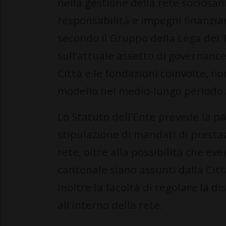
nella gestione della rete sociosa
responsabilità e impegni finanziar
secondo il Gruppo della Lega dei T
sull’attuale assetto di governance
Città e le fondazioni coinvolte, n
modello nel medio-lungo periodo.
Lo Statuto dell’Ente prevede la par
stipulazione di mandati di prestaz
rete, oltre alla possibilità che e
cantonale siano assunti dalla Città
inoltre la facoltà di regolare la d
all’interno della rete.