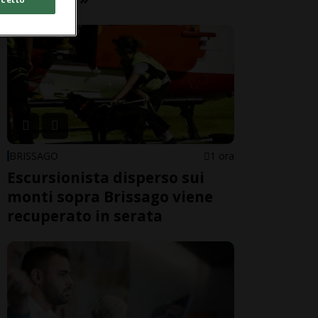
BRISSAGO
1 ora
Escursionista disperso sui
monti sopra Brissago viene
recuperato in serata