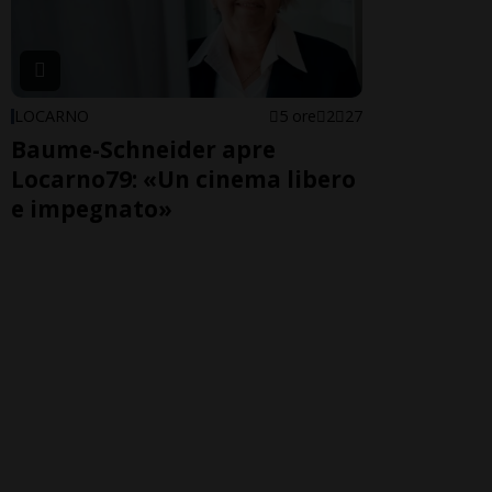
LOCARNO
5 ore
2
27
Baume-Schneider apre
Locarno79: «Un cinema libero
e impegnato»