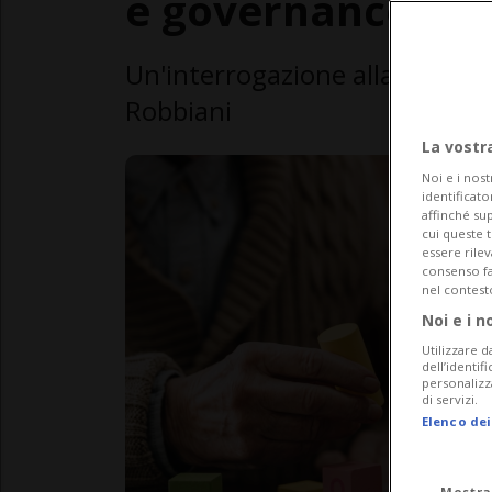
e governance
Un'interrogazione alla Città è
Robbiani
La vostr
Noi e i nost
identificato
affinché sup
cui queste 
essere rile
consenso fac
nel contest
Noi e i n
Utilizzare d
dell’identif
personalizz
di servizi.
Elenco dei
Mostra