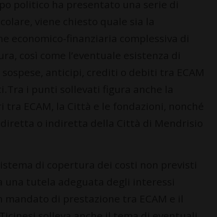
ppo politico ha presentato una serie di
icolare, viene chiesto quale sia la
one economico-finanziaria complessiva di
ura, così come l’eventuale esistenza di
 sospese, anticipi, crediti o debiti tra ECAM
ti.Tra i punti sollevati figura anche la
i tra ECAM, la Città e le fondazioni, nonché
a diretta o indiretta della Città di Mendrisio
sistema di copertura dei costi non previsti
 una tutela adeguata degli interessi
 un mandato di prestazione tra ECAM e il
icinesi solleva anche il tema di eventuali