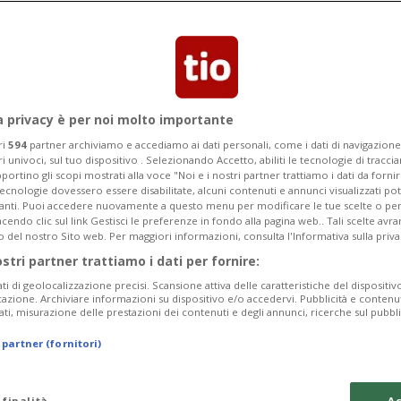
 stata presentata da Massimiliano
a privacy è per noi molto importante
ri
594
partner archiviamo e accediamo ai dati personali, come i dati di navigazione 
ri univoci, sul tuo dispositivo . Selezionando Accetto, abiliti le tecnologie di tracc
portino gli scopi mostrati alla voce "Noi e i nostri partner trattiamo i dati da fornir
tecnologie dovessero essere disabilitate, alcuni contenuti e annunci visualizzati 
vanti. Puoi accedere nuovamente a questo menu per modificare le tue scelte o per
endo clic sul link Gestisci le preferenze in fondo alla pagina web.. Tali scelte avr
o del nostro Sito web. Per maggiori informazioni, consulta l'Informativa sulla priva
ostri partner trattiamo i dati per fornire:
ati di geolocalizzazione precisi. Scansione attiva delle caratteristiche del dispositivo 
icazione. Archiviare informazioni su dispositivo e/o accedervi. Pubblicità e contenu
ati, misurazione delle prestazioni dei contenuti e degli annunci, ricerche sul pubbl
 partner (fornitori)
 finalità
Ac