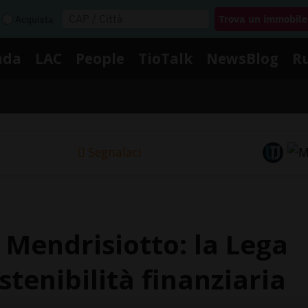
Acquista
nda
LAC
People
TioTalk
NewsBlog
R
Segnalaci
 Mendrisiotto: la Lega
stenibilità finanziaria