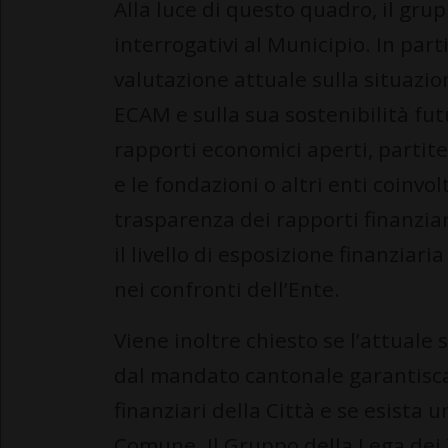
Alla luce di questo quadro, il gru
interrogativi al Municipio. In part
valutazione attuale sulla situazi
ECAM e sulla sua sostenibilità fut
rapporti economici aperti, partite
e le fondazioni o altri enti coinvol
trasparenza dei rapporti finanziar
il livello di esposizione finanziari
nei confronti dell’Ente.
Viene inoltre chiesto se l’attuale 
dal mandato cantonale garantisca
finanziari della Città e se esista
Comune. Il Gruppo della Lega dei T