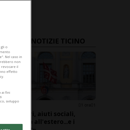
ULTIME NOTIZIE TICINO
gli o
iamento
e". Nel caso in
potrebbero non
 revocare il
anno effetto
cy.
ai fini
ti
ico, sviluppo
LUGANO
1 ora
1
«Stranieri, aiuti sociali,
proprietà all'estero...e i
controlli?»
cetto