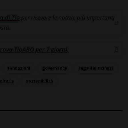
a di Tio
per ricevere le notizie più importanti
osta.
rova TioABO per 7 giorni
.
fondazioni
governance
lega dei ticinesi
nitarie
sostenibilità