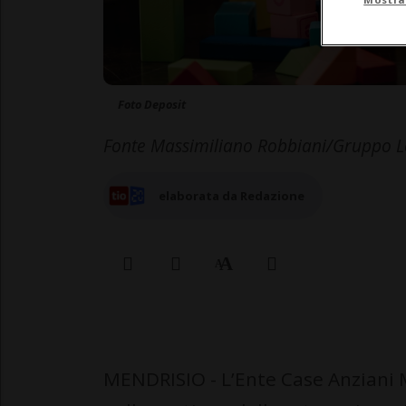
Foto Deposit
Fonte Massimiliano Robbiani/Gruppo Le
elaborata da Redazione
MENDRISIO - L’Ente Case Anziani 