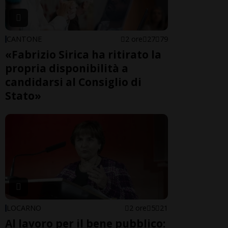
CANTONE
2 ore
27
79
«Fabrizio Sirica ha ritirato la
propria disponibilità a
candidarsi al Consiglio di
Stato»
LOCARNO
2 ore
5
21
Al lavoro per il bene pubblico: