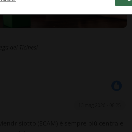
ga dei Ticinesi
13 mag 2026 - 08:25
Mendrisiotto (ECAM) è sempre più centrale