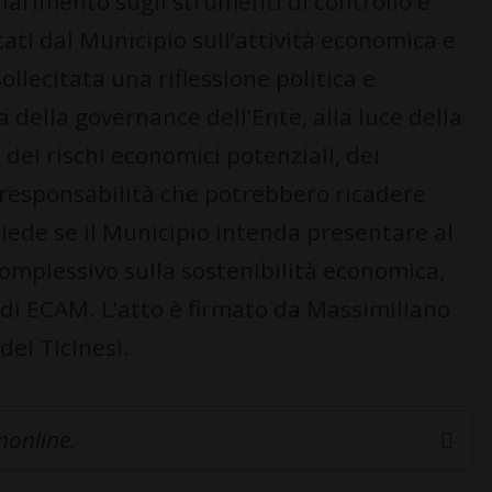
hiarimento sugli strumenti di controllo e
ti dal Municipio sull’attività economica e
ollecitata una riflessione politica e
a della governance dell’Ente, alla luce della
dei rischi economici potenziali, dei
e responsabilità che potrebbero ricadere
chiede se il Municipio intenda presentare al
omplessivo sulla sostenibilità economica,
 di ECAM. L’atto è firmato da Massimiliano
dei Ticinesi.
inonline.