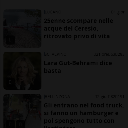
LUGANO
1 gior
25enne scompare nelle
acque del Ceresio,
ritrovato privo di vita
SCI ALPINO
21 ore
63
283
Lara Gut-Behrami dice
basta
BELLINZONA
2 gior
82
191
Gli entrano nel food truck,
si fanno un hamburger e
poi spengono tutto con