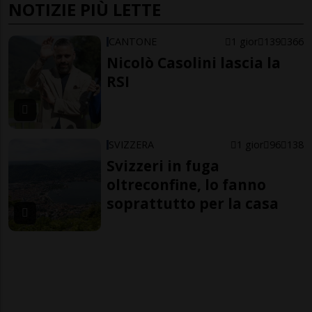
NOTIZIE PIÙ LETTE
CANTONE
1 gior
139
366
Nicolò Casolini lascia la
RSI
SVIZZERA
1 gior
96
138
Svizzeri in fuga
oltreconfine, lo fanno
soprattutto per la casa