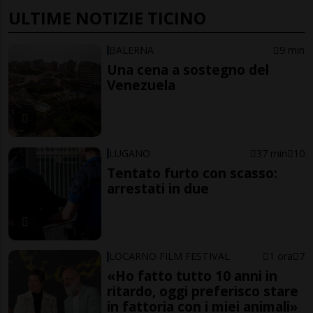
ULTIME NOTIZIE TICINO
BALERNA
9 min
Una cena a sostegno del
Venezuela
LUGANO
37 min
10
Tentato furto con scasso:
arrestati in due
LOCARNO FILM FESTIVAL
1 ora
7
«Ho fatto tutto 10 anni in
ritardo, oggi preferisco stare
in fattoria con i miei animali»