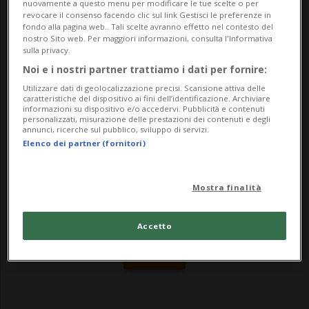
nuovamente a questo menu per modificare le tue scelte o per
assumersi le spese legali degli accusatori
revocare il consenso facendo clic sul link Gestisci le preferenze in
fondo alla pagina web.. Tali scelte avranno effetto nel contesto del
privati; intraprendere i passi necessari per
nostro Sito web. Per maggiori informazioni, consulta l'Informativa
sulla privacy.
rival...
Noi e i nostri partner trattiamo i dati per fornire:
Utilizzare dati di geolocalizzazione precisi. Scansione attiva delle
caratteristiche del dispositivo ai fini dell’identificazione. Archiviare
🔐 Sblocca il nostro archivio
informazioni su dispositivo e/o accedervi. Pubblicità e contenuti
personalizzati, misurazione delle prestazioni dei contenuti e degli
esclusivo!
annunci, ricerche sul pubblico, sviluppo di servizi.
Elenco dei partner (fornitori)
Sottoscrivi un abbonamento
Archivio
per
leggere questo articolo, oppure scegli
Mostra finalità
MyTioAbo
per accedere all'archivio e
navigare su sito e app senza pubblicità.
Accetto
ACCEDI