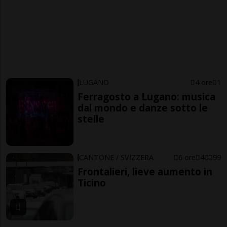
LUGANO
4 ore
1
Ferragosto a Lugano: musica
dal mondo e danze sotto le
stelle
CANTONE / SVIZZERA
6 ore
40
99
Frontalieri, lieve aumento in
Ticino