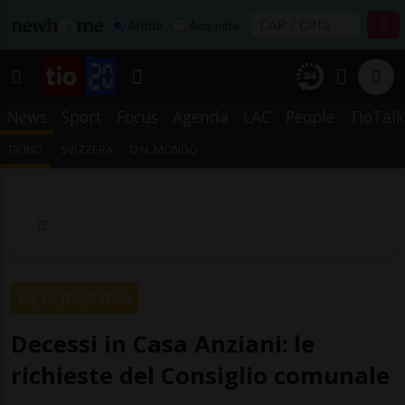
Affitta
Acquista
News
Sport
Focus
Agenda
LAC
People
TioTalk
TICINO
SVIZZERA
DAL MONDO
BELLINZONA
Decessi in Casa Anziani: le
richieste del Consiglio comunale