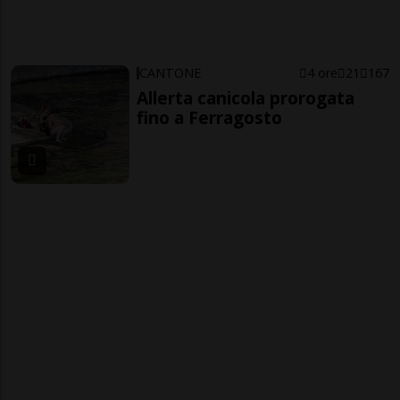
CANTONE
4 ore
21
167
Allerta canicola prorogata
fino a Ferragosto