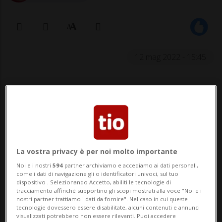
12 mag 2022 - 15:45
I tre dirigenti coinvolti, nel frattempo,
si sono opposti alla decisione del
Ministero pubblico.
La vostra privacy è per noi molto importante
BELLINZONA - Astenersi da ulteriori prese
Noi e i nostri
594
partner archiviamo e accediamo ai dati personali,
come i dati di navigazione gli o identificatori univoci, sul tuo
di posizione a sostegno del vertice della
dispositivo . Selezionando Accetto, abiliti le tecnologie di
tracciamento affinché supportino gli scopi mostrati alla voce "Noi e i
Casa Anziani di Sementina fino alla
nostri partner trattiamo i dati da fornire". Nel caso in cui queste
tecnologie dovessero essere disabilitate, alcuni contenuti e annunci
conclusione del procedimento penale;
visualizzati potrebbero non essere rilevanti. Puoi accedere