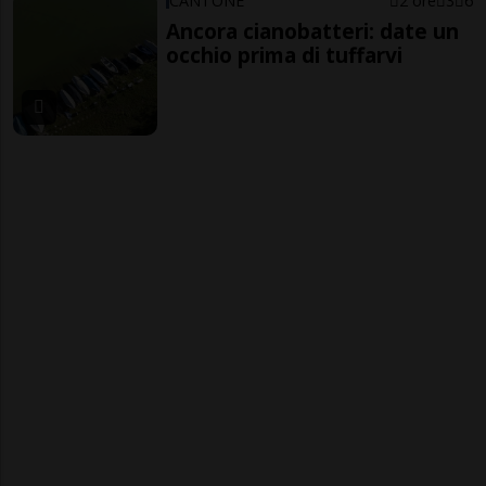
CANTONE
2 ore
3
6
Ancora cianobatteri: date un
occhio prima di tuffarvi