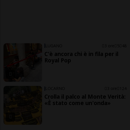
LUGANO
3 ore
5
48
C'è ancora chi è in fila per il
Royal Pop
LOCARNO
3 ore
124
Crolla il palco al Monte Verità:
«È stato come un'onda»