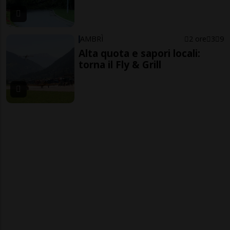
AMBRÌ
2 ore
3
9
Alta quota e sapori locali:
torna il Fly & Grill