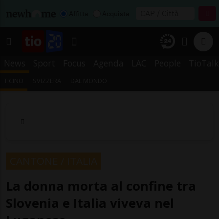
Affitta
Acquista
News
Sport
Focus
Agenda
LAC
People
TioTalk
TICINO
SVIZZERA
DAL MONDO
CANTONE / ITALIA
La donna morta al confine tra
Slovenia e Italia viveva nel