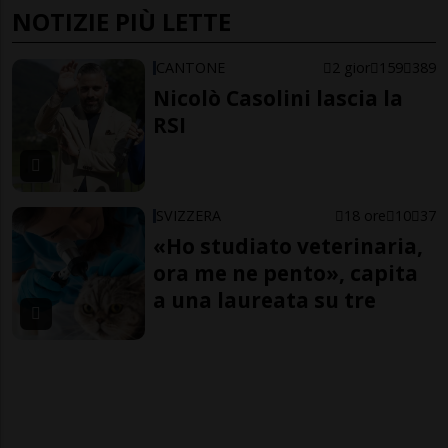
NOTIZIE PIÙ LETTE
CANTONE
2 gior
159
389
Nicolò Casolini lascia la
RSI
SVIZZERA
18 ore
10
37
«Ho studiato veterinaria,
ora me ne pento», capita
a una laureata su tre