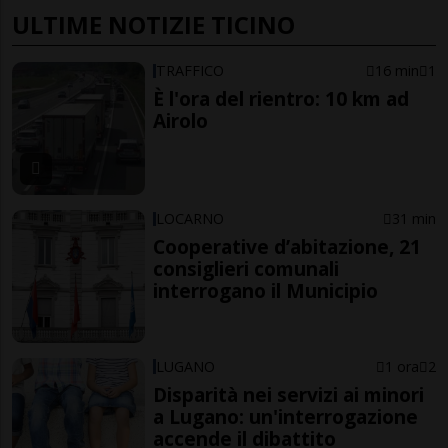
ULTIME NOTIZIE TICINO
TRAFFICO
16 min
1
È l'ora del rientro: 10 km ad
Airolo
LOCARNO
31 min
Cooperative d’abitazione, 21
consiglieri comunali
interrogano il Municipio
LUGANO
1 ora
2
Disparità nei servizi ai minori
a Lugano: un'interrogazione
accende il dibattito