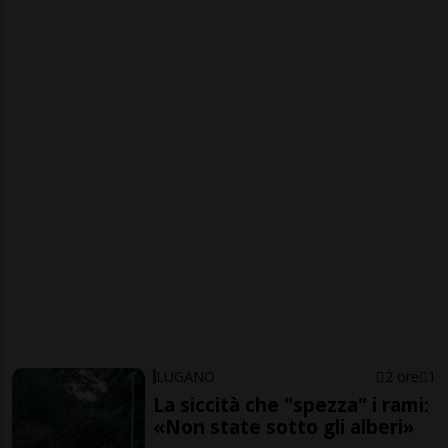
LUGANO
2 ore
1
La siccità che "spezza" i rami:
«Non state sotto gli alberi»