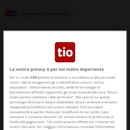
elaborata da Redazione
04 ago 2025 - 08:02
Aggiornamento 06 ago 2025 - 15:28
La vostra privacy è per noi molto importante
Noi e i nostri
594
partner archiviamo e accediamo ai dati personali,
GORIZIA - Viveva nel Luganese insieme alla
come i dati di navigazione gli o identificatori univoci, sul tuo
dispositivo . Selezionando Accetto, abiliti le tecnologie di
famiglia la donna di origini serbe che ha
tracciamento affinché supportino gli scopi mostrati alla voce "Noi e i
nostri partner trattiamo i dati da fornire". Nel caso in cui queste
perso la vita nel tremendo incidente
tecnologie dovessero essere disabilitate, alcuni contenuti e annunci
visualizzati potrebbero non essere rilevanti. Puoi accedere
avvenuto nella notte tra sabato e
nuovamente a questo menu per modificare le tue scelte o per
revocare il consenso facendo clic sul link Gestisci le preferenze in
domenica al confine tra Slovenia e Italia. A
fondo alla pagina web.. Tali scelte avranno effetto nel contesto del
nostro Sito web. Per maggiori informazioni, consulta l'Informativa