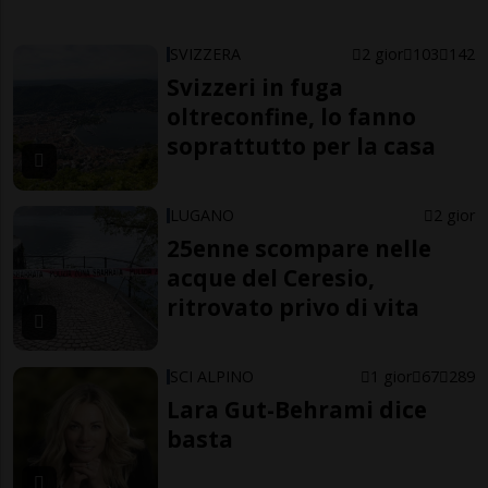
SVIZZERA
2 gior
103
142
Svizzeri in fuga
oltreconfine, lo fanno
soprattutto per la casa
LUGANO
2 gior
25enne scompare nelle
acque del Ceresio,
ritrovato privo di vita
SCI ALPINO
1 gior
67
289
Lara Gut-Behrami dice
basta