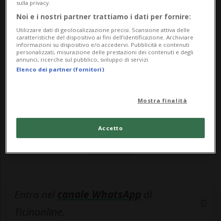
riferirlo è laRegione. ...
sulla privacy.
Noi e i nostri partner trattiamo i dati per fornire:
Utilizzare dati di geolocalizzazione precisi. Scansione attiva delle
🔐 Sblocca il nostro archivio
caratteristiche del dispositivo ai fini dell’identificazione. Archiviare
informazioni su dispositivo e/o accedervi. Pubblicità e contenuti
esclusivo!
personalizzati, misurazione delle prestazioni dei contenuti e degli
annunci, ricerche sul pubblico, sviluppo di servizi.
Elenco dei partner (fornitori)
Sottoscrivi un abbonamento
Archivio
per
leggere questo articolo, oppure scegli
Mostra finalità
MyTioAbo
per accedere all'archivio e
navigare su sito e app senza pubblicità.
Accetto
ACCEDI
Entra nel
canale WhatsApp
di
Ticinonline.