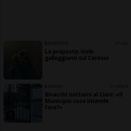
MENDRISIO
1 ora
La proposta: isole
galleggianti sul Ceresio
LUGANO
1 ora
4
Bivacchi notturni al Ciani: «Il
Municipio cosa intende
fare?»