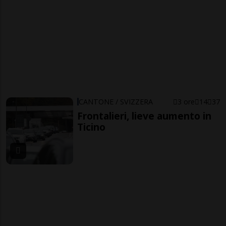
CANTONE / SVIZZERA
3 ore
14
37
Frontalieri, lieve aumento in
Ticino