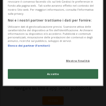
sua auto domenica a Bironico è stata
revocare il consenso facendo clic sul link Gestisci le preferenze in
fondo alla pagina web.. Tali scelte avranno effetto nel contesto del
soccorsa solo ieri, a oltre un giorno di
nostro Sito web. Per maggiori informazioni, consulta l'Informativa
sulla privacy.
distanza.Lunedì, poco dopo le 18, è stata
Noi e i nostri partner trattiamo i dati per fornire:
segnalata alla Centrale comune di allarme
Utilizzare dati di geolocalizzazione precisi. Scansione attiva delle
caratteristiche del dispositivo ai fini dell’identificazione. Archiviare
(CECAL...
informazioni su dispositivo e/o accedervi. Pubblicità e contenuti
personalizzati, misurazione delle prestazioni dei contenuti e degli
annunci, ricerche sul pubblico, sviluppo di servizi.
Elenco dei partner (fornitori)
🔐 Sblocca il nostro archivio
esclusivo!
Mostra finalità
Sottoscrivi un abbonamento
Archivio
per
leggere questo articolo, oppure scegli
Accetto
MyTioAbo
per accedere all'archivio e
navigare su sito e app senza pubblicità.
ACCEDI