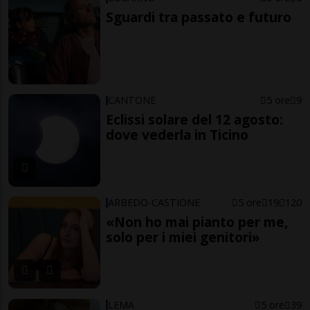
Sguardi tra passato e futuro
CANTONE
5 ore
9
Eclissi solare del 12 agosto:
dove vederla in Ticino
ARBEDO-CASTIONE
5 ore
19
120
«Non ho mai pianto per me,
solo per i miei genitori»
LEMA
5 ore
39