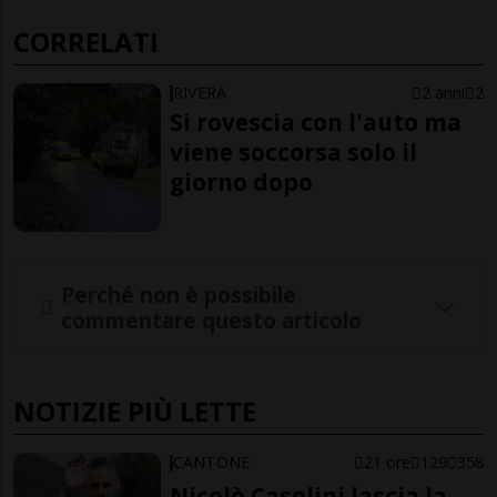
CORRELATI
RIVERA
2 anni
2
Si rovescia con l'auto ma
viene soccorsa solo il
giorno dopo
Perché non è possibile
commentare questo articolo
NOTIZIE PIÙ LETTE
CANTONE
21 ore
129
358
Nicolò Casolini lascia la