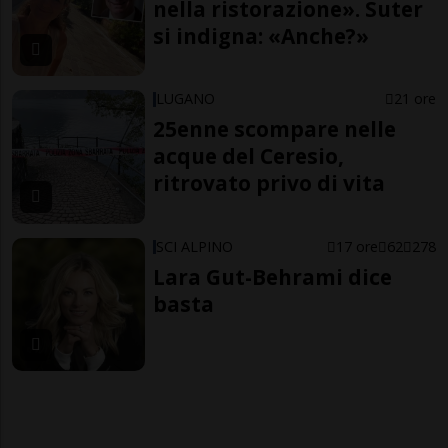
nella ristorazione». Suter
si indigna: «Anche?»
LUGANO
21 ore
25enne scompare nelle
acque del Ceresio,
ritrovato privo di vita
SCI ALPINO
17 ore
62
278
Lara Gut-Behrami dice
basta