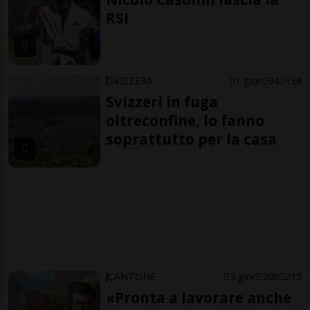
RSI
SVIZZERA
1 gior
94
138
Svizzeri in fuga
oltreconfine, lo fanno
soprattutto per la casa
CANTONE
3 gior
208
215
«Pronta a lavorare anche