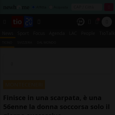
Affitta
Acquista
1
News
Sport
Focus
Agenda
LAC
People
TioTalk
TICINO
SVIZZERA
DAL MONDO
MONTECENERI
Finisce in una scarpata, è una
56enne la donna soccorsa solo il