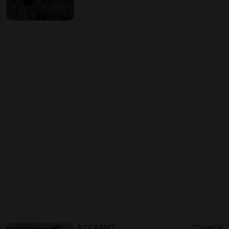
LOCARNO
5 ore
6