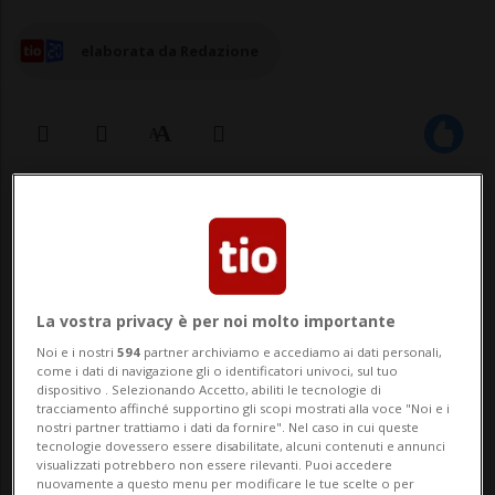
elaborata da Redazione
19 set 2023 - 11:06
La vostra privacy è per noi molto importante
Noi e i nostri
594
partner archiviamo e accediamo ai dati personali,
come i dati di navigazione gli o identificatori univoci, sul tuo
dispositivo . Selezionando Accetto, abiliti le tecnologie di
tracciamento affinché supportino gli scopi mostrati alla voce "Noi e i
BIRONICO - Arriva la conferma della
nostri partner trattiamo i dati da fornire". Nel caso in cui queste
tecnologie dovessero essere disabilitate, alcuni contenuti e annunci
polizia. Una donna uscita di strada con la
visualizzati potrebbero non essere rilevanti. Puoi accedere
nuovamente a questo menu per modificare le tue scelte o per