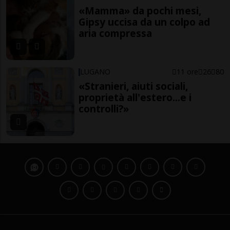
«Mamma» da pochi mesi,
Gipsy uccisa da un colpo ad
aria compressa
LUGANO
11 ore
26
80
«Stranieri, aiuti sociali,
proprietà all'estero...e i
controlli?»