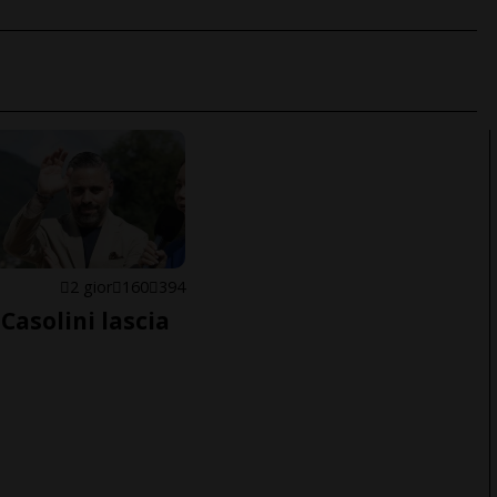
E
2 gior
160
394
Casolini lascia