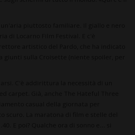
un'aria piuttosto familiare. Il giallo e nero
ia di Locarno Film Festival. E c'è
rettore artistico del Pardo, che ha indicato
a giunti sulla Croisette (niente spoiler, per
si. C'è addirittura la necessità di un
 red carpet. Già, anche The Hateful Three
iamento casual della giornata per
 scuro. La maratona di film e stelle del
.40. E poi? Qualche ora di sonno e... si