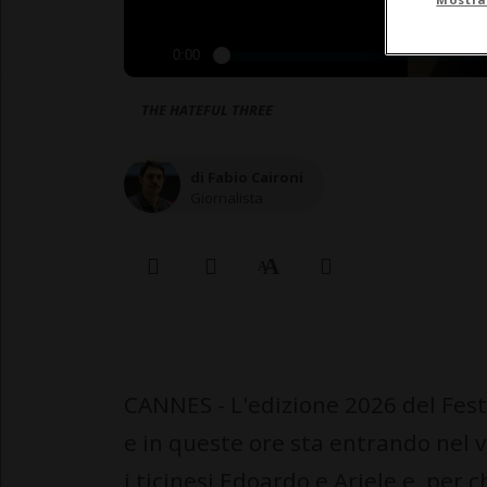
0:00
THE HATEFUL THREE
di Fabio Caironi
Giornalista
CANNES - L'edizione 2026 del Fest
e in queste ore sta entrando nel 
i ticinesi Edoardo e Ariele e, per