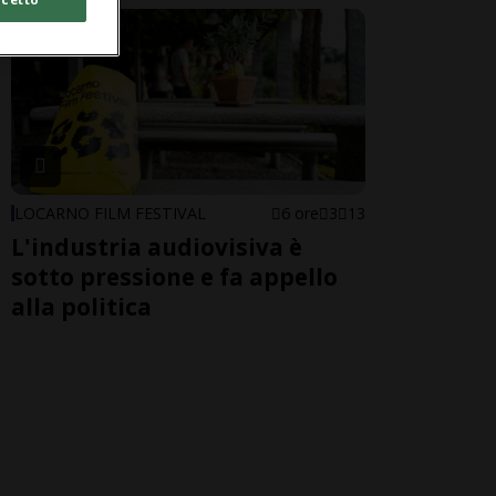
LOCARNO FILM FESTIVAL
6 ore
3
13
L'industria audiovisiva è
sotto pressione e fa appello
alla politica