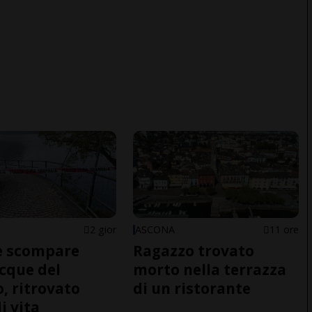
2 gior
ASCONA
11 ore
e scompare
Ragazzo trovato
acque del
morto nella terrazza
o, ritrovato
di un ristorante
i vita