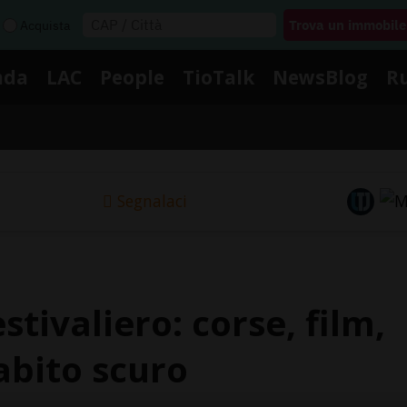
Acquista
nda
LAC
People
TioTalk
NewsBlog
R
Segnalaci
stivaliero: corse, film,
 abito scuro