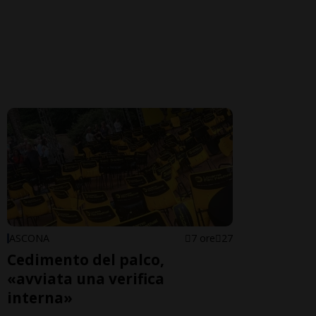
ASCONA
7 ore
27
Cedimento del palco,
«avviata una verifica
interna»