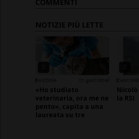
COMMENTI
NOTIZIE PIÙ LETTE
SVIZZERA
1 gior
10
40
CANTON
«Ho studiato
Nicolò 
veterinaria, ora me ne
la RSI
pento», capita a una
laureata su tre