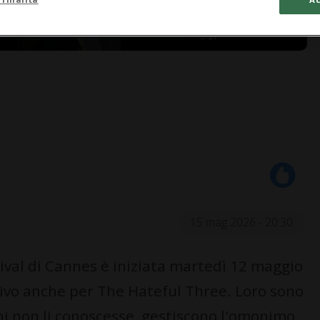
3:17
15 mag 2026 - 20:30
ival di Cannes è iniziata martedì 12 maggio
vivo anche per The Hateful Three. Loro sono
 chi non li conoscesse, gestiscono l'omonimo