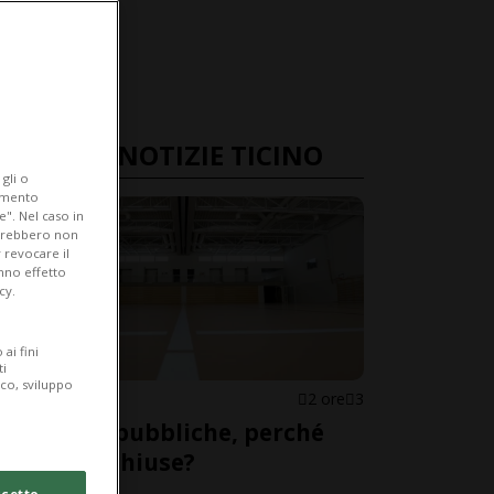
ULTIME NOTIZIE TICINO
gli o
iamento
e". Nel caso in
potrebbero non
 revocare il
anno effetto
cy.
ai fini
ti
ico, sviluppo
CANTONE
2 ore
3
Palestre pubbliche, perché
restano chiuse?
cetto