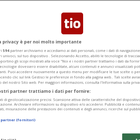
tori di Tio sulla Croisette, tra
o locarnese
a privacy è per noi molto importante
ri
594
partner archiviamo e accediamo ai dati personali, come i dati di navigazione 
ri univoci, sul tuo dispositivo . Selezionando Accetto, abiliti le tecnologie di tracc
portino gli scopi mostrati alla voce "Noi e i nostri partner trattiamo i dati da fornir
tecnologie dovessero essere disabilitate, alcuni contenuti e annunci visualizzati 
vanti. Puoi accedere nuovamente a questo menu per modificare le tue scelte o per
endo clic sul link Gestisci le preferenze in fondo alla pagina web.. Tali scelte avr
o del nostro Sito web. Per maggiori informazioni, consulta l'Informativa sulla priva
ostri partner trattiamo i dati per fornire:
ati di geolocalizzazione precisi. Scansione attiva delle caratteristiche del dispositivo 
icazione. Archiviare informazioni su dispositivo e/o accedervi. Pubblicità e contenu
ati, misurazione delle prestazioni dei contenuti e degli annunci, ricerche sul pubbl
 partner (fornitori)
 finalità
Ac