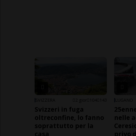
SVIZZERA
2 gior
104
143
LUGANO
Svizzeri in fuga
25enn
oltreconfine, lo fanno
nelle 
soprattutto per la
Ceresi
casa
privo d