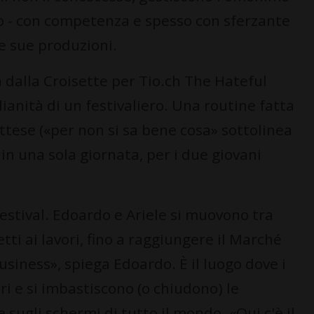
o - con competenza e spesso con sferzante
le sue produzioni.
 dalla Croisette per Tio.ch The Hateful
anità di un festivaliero. Una routine fatta
attese («per non si sa bene cosa» sottolinea
 in una sola giornata, per i due giovani
 Festival. Edoardo e Ariele si muovono tra
tti ai lavori, fino a raggiungere il Marché
usiness», spiega Edoardo. È il luogo dove i
ri e si imbastiscono (o chiudono) le
 sugli schermi di tutto il mondo. «Qui c'è il