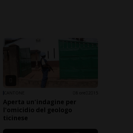
CANTONE
8 ore
2
15
Aperta un'indagine per
l'omicidio del geologo
ticinese