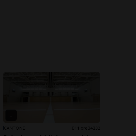
CANTONE
11 ore
4
32