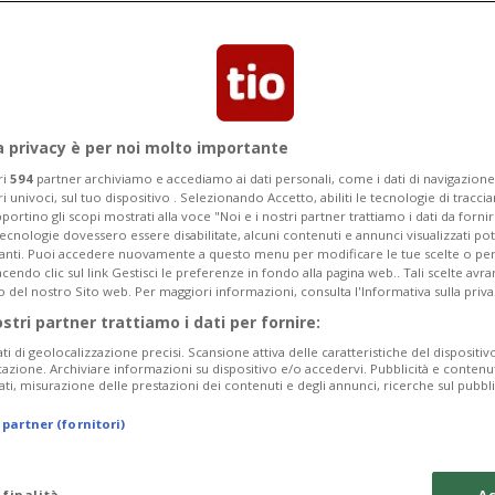
a privacy è per noi molto importante
ri
594
partner archiviamo e accediamo ai dati personali, come i dati di navigazione 
ri univoci, sul tuo dispositivo . Selezionando Accetto, abiliti le tecnologie di tracc
portino gli scopi mostrati alla voce "Noi e i nostri partner trattiamo i dati da fornir
tecnologie dovessero essere disabilitate, alcuni contenuti e annunci visualizzati 
vanti. Puoi accedere nuovamente a questo menu per modificare le tue scelte o per
endo clic sul link Gestisci le preferenze in fondo alla pagina web.. Tali scelte avr
o del nostro Sito web. Per maggiori informazioni, consulta l'Informativa sulla priva
ostri partner trattiamo i dati per fornire:
ati di geolocalizzazione precisi. Scansione attiva delle caratteristiche del dispositivo 
icazione. Archiviare informazioni su dispositivo e/o accedervi. Pubblicità e contenu
ati, misurazione delle prestazioni dei contenuti e degli annunci, ricerche sul pubbl
 partner (fornitori)
 finalità
Ac