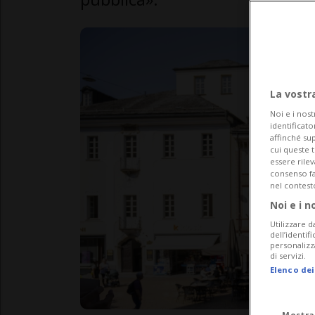
La vostr
Noi e i nost
identificato
affinché sup
cui queste 
essere rile
consenso fac
nel contest
Noi e i n
Utilizzare d
dell’identif
personalizz
di servizi.
Elenco dei
Mostra