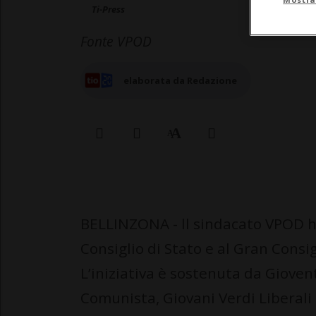
Ti-Press
Fonte VPOD
elaborata da Redazione
BELLINZONA - ll sindacato VPOD ha
Consiglio di Stato e al Gran Consig
L’iniziativa è sostenuta da Gioven
Comunista, Giovani Verdi Liberali e