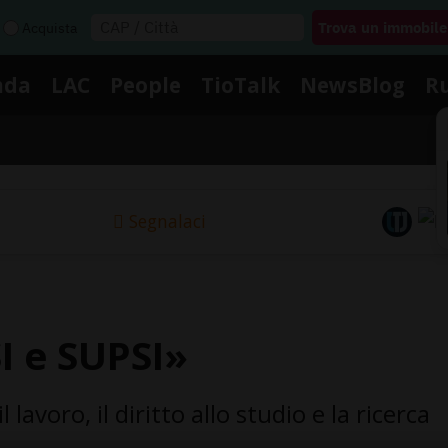
Acquista
nda
LAC
People
TioTalk
NewsBlog
R
Segnalaci
SI e SUPSI»
lavoro, il diritto allo studio e la ricerca