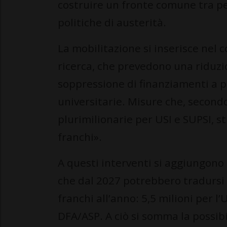
costruire un fronte comune tra pe
politiche di austerità.
La mobilitazione si inserisce nel c
ricerca, che prevedono una riduzio
soppressione di finanziamenti a p
universitarie. Misure che, second
plurimilionarie per USI e SUPSI, st
franchi».
A questi interventi si aggiungono i
che dal 2027 potrebbero tradursi in
franchi all’anno: 5,5 milioni per l’
DFA/ASP. A ciò si somma la possibi