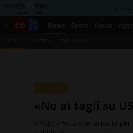
Affitta
News
Sport
Focus
Age
TICINO
SVIZZERA
DAL MONDO
CANTONE
«No ai tagli su U
VPOD: «Petizione lanciata per il 
pubblica».