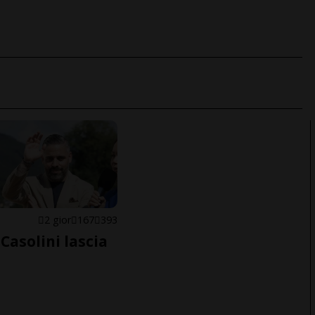
E
2 gior
167
393
Casolini lascia