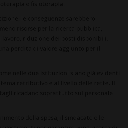
oterapia e fisioterapia.
tizione, le conseguenze sarebbero
eno risorse per la ricerca pubblica,
lavoro, riduzione dei posti disponibili,
 una perdita di valore aggiunto per il
ome nelle due istituzioni siano già evidenti
stema retributivo e al livello delle rette. Il
i tagli ricadano soprattutto sul personale
enimento della spesa, il sindacato e le
investimenti per garantire «una ricerca di