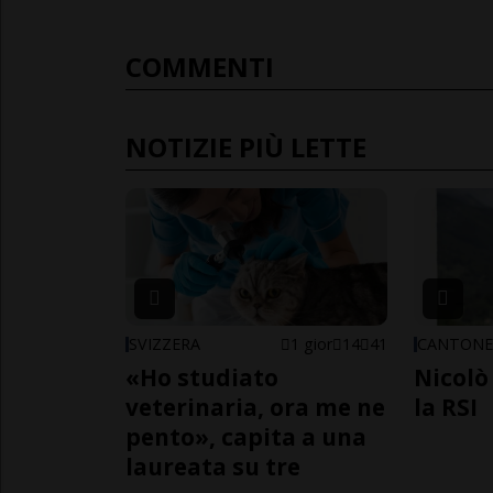
COMMENTI
NOTIZIE PIÙ LETTE
SVIZZERA
1 gior
14
41
CANTON
«Ho studiato
Nicolò 
veterinaria, ora me ne
la RSI
pento», capita a una
laureata su tre