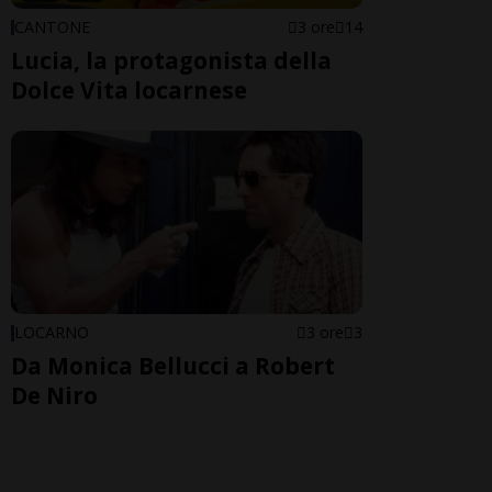
CANTONE
3 ore
14
Lucia, la protagonista della
Dolce Vita locarnese
LOCARNO
3 ore
3
Da Monica Bellucci a Robert
De Niro