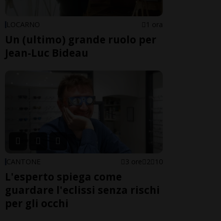
LOCARNO
1 ora
Un (ultimo) grande ruolo per
Jean-Luc Bideau
CANTONE
3 ore
2
10
L'esperto spiega come
guardare l'eclissi senza rischi
per gli occhi