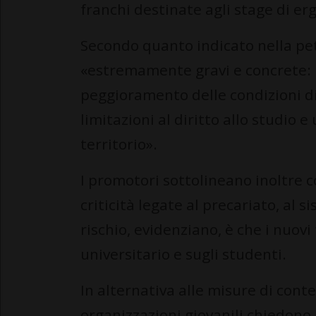
franchi destinate agli stage di erg
Secondo quanto indicato nella pe
«estremamente gravi e concrete: m
peggioramento delle condizioni di 
limitazioni al diritto allo studio e
territorio».
I promotori sottolineano inoltre c
criticità legate al precariato, al si
rischio, evidenziano, è che i nuov
universitario e sugli studenti.
In alternativa alle misure di cont
organizzazioni giovanili chiedono 