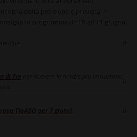
iettivo di dare voce al personale
onsegna della petizione è prevista in
onsiglio in programma dall’8 all’11 giugno.
inonline.
a di Tio
per ricevere le notizie più importanti
osta.
rova TioABO per 7 giorni
.