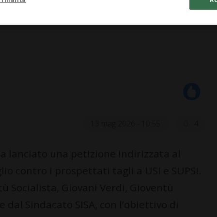
13 mag 2026 - 10:55
4
 lanciato una petizione indirizzata al
lio contro i prospettati tagli a USI e SUPSI.
tù Socialista, Giovani Verdi, Gioventù
 dal Sindacato SISA, con l’obiettivo di