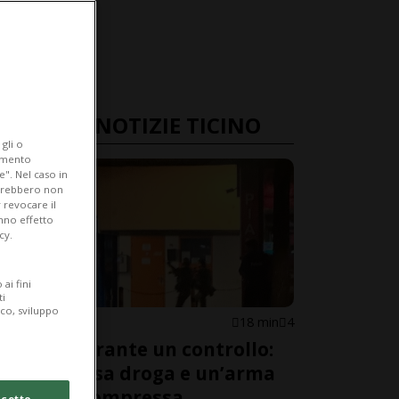
ULTIME NOTIZIE TICINO
gli o
iamento
e". Nel caso in
potrebbero non
 revocare il
anno effetto
cy.
ai fini
ti
ico, sviluppo
MURALTO
18 min
4
Fugge durante un controllo:
nella borsa droga e un’arma
ad aria compressa
cetto