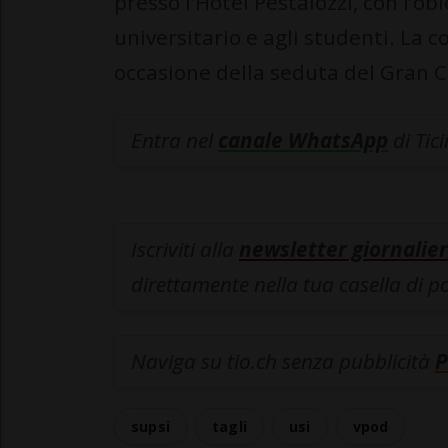
presso l’Hotel Pestalozzi, con l’ob
universitario e agli studenti. La c
occasione della seduta del Gran C
Entra nel
canale WhatsApp
di Tic
Iscriviti alla
newsletter giornalier
direttamente nella tua casella di p
Naviga su tio.ch senza pubblicità
P
supsi
tagli
usi
vpod