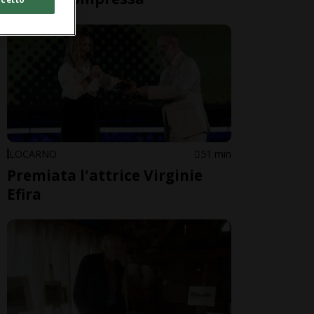
LOCARNO
51 min
Premiata l'attrice Virginie
Efira