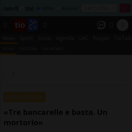
Affitta
Acquista
News
Sport
Focus
Agenda
LAC
People
TioTalk
TICINO
SVIZZERA
DAL MONDO
BELLINZONA
«Tre bancarelle e basta. Un
mortorio»