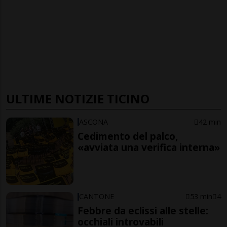
ULTIME NOTIZIE TICINO
ASCONA
42 min
Cedimento del palco,
«avviata una verifica interna»
CANTONE
53 min
4
Febbre da eclissi alle stelle:
occhiali introvabili