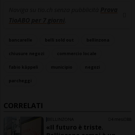
Naviga su tio.ch senza pubblicità
Prova
TioABO per 7 giorni
.
bancarelle
belli sold out
bellinzona
chiusure negozi
commercio locale
fabio käppeli
municipio
negozi
parcheggi
CORRELATI
BELLINZONA
4 mesi
88
«Il futuro è triste.