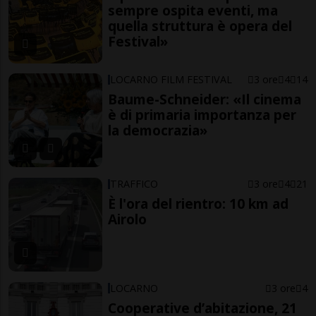
sempre ospita eventi, ma
quella struttura è opera del
Festival»
LOCARNO FILM FESTIVAL
3 ore
4
14
Baume-Schneider: «Il cinema
è di primaria importanza per
la democrazia»
TRAFFICO
3 ore
4
21
È l'ora del rientro: 10 km ad
Airolo
LOCARNO
3 ore
4
Cooperative d’abitazione, 21