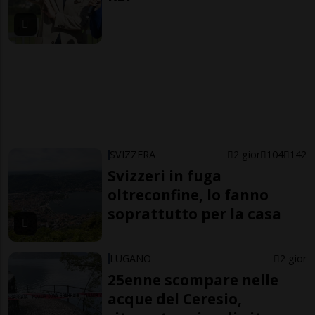
SVIZZERA
2 gior
104
142
Svizzeri in fuga
oltreconfine, lo fanno
soprattutto per la casa
LUGANO
2 gior
25enne scompare nelle
acque del Ceresio,