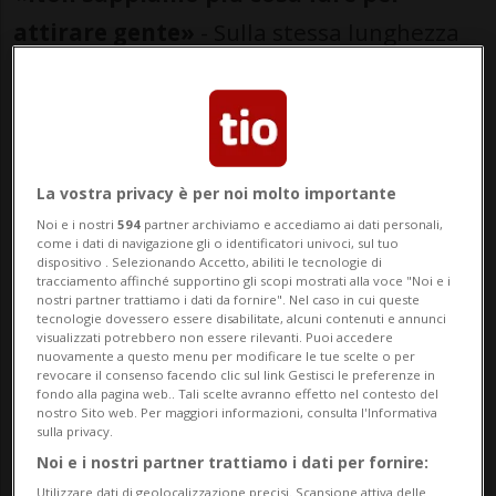
attirare gente»
- Sulla stessa lunghezza
d’onda anche Susi, proprietaria del
negozio di calzature Boutique Oltree.
«Domenica non c’era tanta gente e non
sappiamo più cosa fare per attirarla», ci
La vostra privacy è per noi molto importante
dice. «In altre occasioni, con Belli Sold Out,
Noi e i nostri
594
partner archiviamo e accediamo ai dati personali,
come i dati di navigazione gli o identificatori univoci, sul tuo
avevo lavorato bene, ma questa volta
dispositivo . Selezionando Accetto, abiliti le tecnologie di
tracciamento affinché supportino gli scopi mostrati alla voce "Noi e i
faceva freddo e avevano dato brutto,
nostri partner trattiamo i dati da fornire". Nel caso in cui queste
tecnologie dovessero essere disabilitate, alcuni contenuti e annunci
quindi magari la gente non si è mossa…c’è
visualizzati potrebbero non essere rilevanti. Puoi accedere
nuovamente a questo menu per modificare le tue scelte o per
sempre qualcosa».
revocare il consenso facendo clic sul link Gestisci le preferenze in
fondo alla pagina web.. Tali scelte avranno effetto nel contesto del
nostro Sito web. Per maggiori informazioni, consulta l'Informativa
Più in generale, per quanto riguarda i
sulla privacy.
Noi e i nostri partner trattiamo i dati per fornire:
negozi e le
varie chiusure avvenute negli
Utilizzare dati di geolocalizzazione precisi. Scansione attiva delle