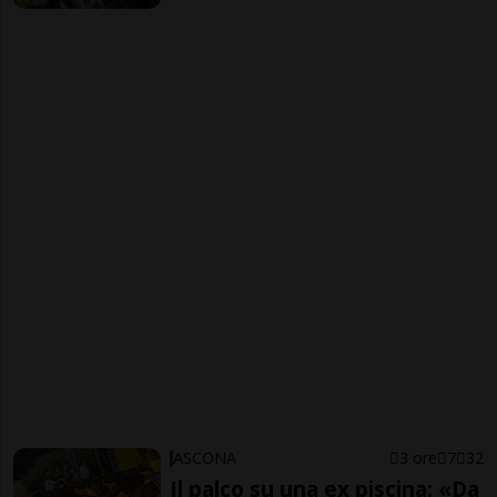
ASCONA
3 ore
7
32
Il palco su una ex piscina: «Da