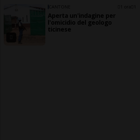
CANTONE
1 ora
1
Aperta un'indagine per
l'omicidio del geologo
ticinese