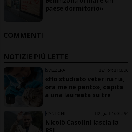
Bellinzona ormai è un
paese dormitorio»
COMMENTI
NOTIZIE PIÙ LETTE
SVIZZERA
21 ore
10
36
«Ho studiato veterinaria,
ora me ne pento», capita
a una laureata su tre
CANTONE
2 gior
160
394
Nicolò Casolini lascia la
RSI