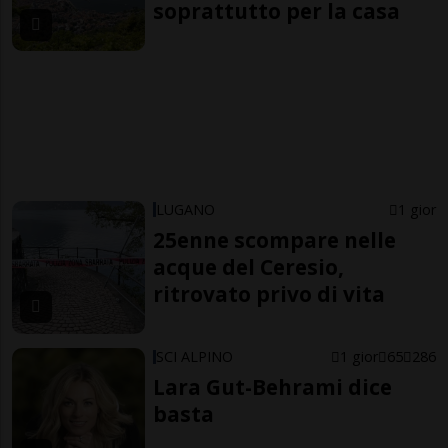
soprattutto per la casa
LUGANO
1 gior
25enne scompare nelle
acque del Ceresio,
ritrovato privo di vita
SCI ALPINO
1 gior
65
286
Lara Gut-Behrami dice
basta