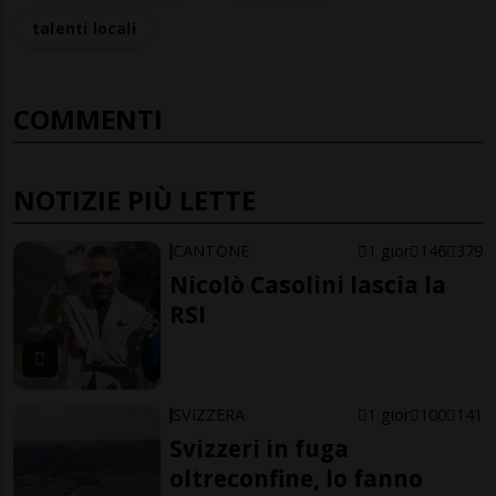
talenti locali
COMMENTI
NOTIZIE PIÙ LETTE
CANTONE
1 gior
146
379
Nicolò Casolini lascia la
RSI
SVIZZERA
1 gior
100
141
Svizzeri in fuga
oltreconfine, lo fanno