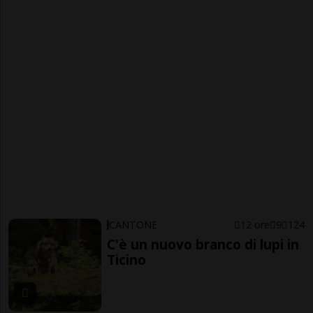
CANTONE
12 ore
9
124
C'è un nuovo branco di lupi in
Ticino