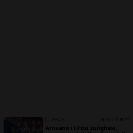
LUGANO
12 ore
26
72
Arrivano i tifosi zurighesi,