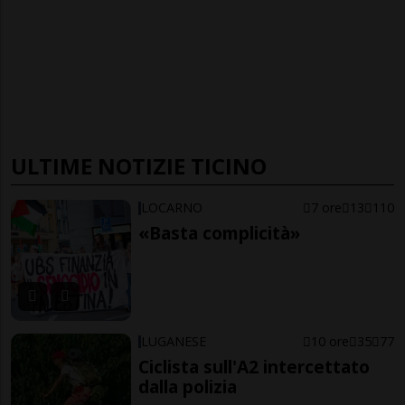
ULTIME NOTIZIE TICINO
LOCARNO
7 ore
13
110
«Basta complicità»
LUGANESE
10 ore
35
77
Ciclista sull'A2 intercettato
dalla polizia