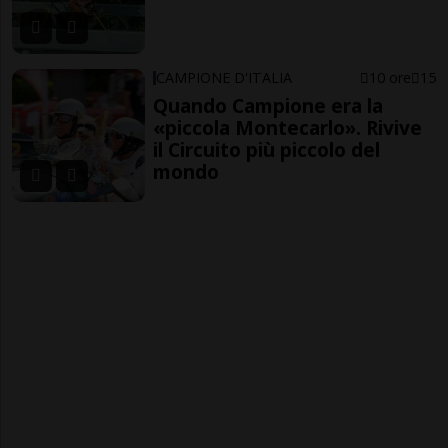
CAMPIONE D'ITALIA
10 ore
15
Quando Campione era la
«piccola Montecarlo». Rivive
il Circuito più piccolo del
mondo