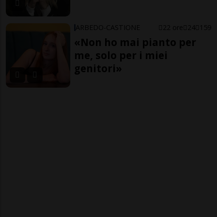
ARBEDO-CASTIONE
22 ore
24
159
«Non ho mai pianto per
me, solo per i miei
genitori»