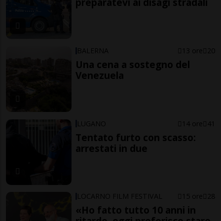
preparatevi ai disagi stradali
BALERNA
13 ore
20
Una cena a sostegno del
Venezuela
LUGANO
14 ore
41
Tentato furto con scasso:
arrestati in due
LOCARNO FILM FESTIVAL
15 ore
28
«Ho fatto tutto 10 anni in
ritardo, oggi preferisco stare