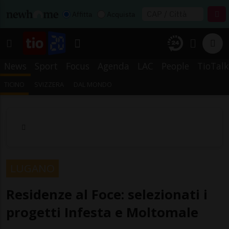
Affitta
Acquista
News
Sport
Focus
Agenda
LAC
People
TioTalk
TICINO
SVIZZERA
DAL MONDO
LUGANO
Residenze al Foce: selezionati i
progetti Infesta e Moltomale