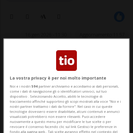
16 gen 2026 - 11:30
Aggiornamento 11:57
La vostra privacy è per noi molto importante
Noi e i nostri
594
partner archiviamo e accediamo ai dati personali,
come i dati di navigazione gli o identificatori univoci, sul tuo
LUGANO - Dopo aver annunciato il
dispositivo . Selezionando Accetto, abiliti le tecnologie di
tracciamento affinché supportino gli scopi mostrati alla voce "Noi e i
vincitore della prima residenza musicale -
nostri partner trattiamo i dati da fornire". Nel caso in cui queste
tecnologie dovessero essere disabilitate, alcuni contenuti e annunci
Aris Bassetti con il progetto Mortòri, in
visualizzati potrebbero non essere rilevanti. Puoi accedere
nuovamente a questo menu per modificare le tue scelte o per
concerto giovedì 5 febbraio alle 21.30 - lo
revocare il consenso facendo clic sul link Gestisci le preferenze in
fondo alla pagina web.. Tali scelte avranno effetto nel contesto del