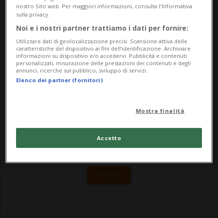
Studio FOCE comunica i vincitori degli
nostro Sito web. Per maggiori informazioni, consulta l'Informativa
sulla privacy.
ultimi due periodi di residenza del bando
Noi e i nostri partner trattiamo i dati per fornire:
2025/...
Utilizzare dati di geolocalizzazione precisi. Scansione attiva delle
caratteristiche del dispositivo ai fini dell’identificazione. Archiviare
informazioni su dispositivo e/o accedervi. Pubblicità e contenuti
personalizzati, misurazione delle prestazioni dei contenuti e degli
🔐 Sblocca il nostro archivio
annunci, ricerche sul pubblico, sviluppo di servizi.
Elenco dei partner (fornitori)
esclusivo!
Sottoscrivi un abbonamento
Archivio
per
Mostra finalità
leggere questo articolo, oppure scegli
MyTioAbo
per accedere all'archivio e
Accetto
navigare su sito e app senza pubblicità.
ACCEDI