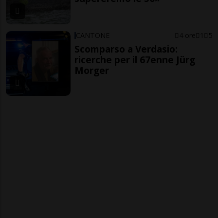
CANTONE
4 ore
1
5
Scomparso a Verdasio:
ricerche per il 67enne Jürg
Morger