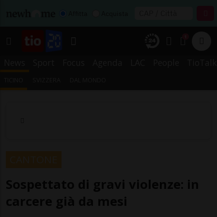
Affitta
Acquista
1
News
Sport
Focus
Agenda
LAC
People
TioTalk
TICINO
SVIZZERA
DAL MONDO
CANTONE
Sospettato di gravi violenze: in
carcere già da mesi