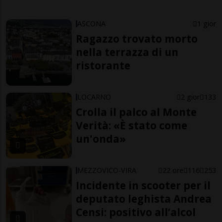
ASCONA
1 gior
Ragazzo trovato morto
nella terrazza di un
ristorante
LOCARNO
2 gior
133
Crolla il palco al Monte
Verità: «È stato come
un'onda»
MEZZOVICO-VIRA
22 ore
116
253
Incidente in scooter per il
deputato leghista Andrea
Censi: positivo all’alcol