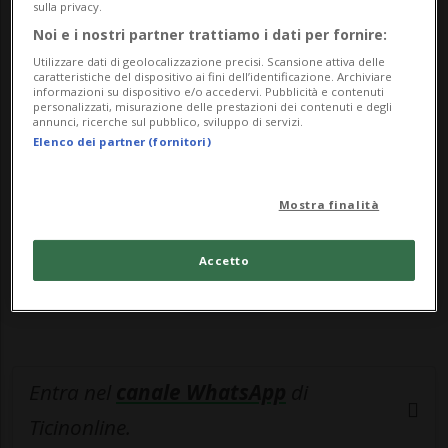
seguito ...
sulla privacy.
Noi e i nostri partner trattiamo i dati per fornire:
Utilizzare dati di geolocalizzazione precisi. Scansione attiva delle
🔐 Sblocca il nostro archivio
caratteristiche del dispositivo ai fini dell’identificazione. Archiviare
informazioni su dispositivo e/o accedervi. Pubblicità e contenuti
esclusivo!
personalizzati, misurazione delle prestazioni dei contenuti e degli
annunci, ricerche sul pubblico, sviluppo di servizi.
Elenco dei partner (fornitori)
Sottoscrivi un abbonamento
Archivio
per
leggere questo articolo, oppure scegli
MyTioAbo
per accedere all'archivio e
Mostra finalità
navigare su sito e app senza pubblicità.
Accetto
ACCEDI
Entra nel
canale WhatsApp
di
Ticinonline.