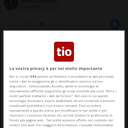
di Patrick Mancini
Giornalista
13 gen 2025 - 08:30
Aggiornamento 20 feb 2025 - 09:20
La vostra privacy è per noi molto importante
MENDRISIOTTO/ LOCARNESE - Le manette
Noi e i nostri
594
partner archiviamo e accediamo ai dati personali,
per lui sono scattate all'alba di un giorno
come i dati di navigazione gli o identificatori univoci, sul tuo
dispositivo . Selezionando Accetto, abiliti le tecnologie di
dello scorso febbraio presso il suo
tracciamento affinché supportino gli scopi mostrati alla voce "Noi e i
nostri partner trattiamo i dati da fornire". Nel caso in cui queste
domicilio nel Mendrisiotto. Al momento si
tecnologie dovessero essere disabilitate, alcuni contenuti e annunci
visualizzati potrebbero non essere rilevanti. Puoi accedere
trova in stato di detenzione in attesa che
nuovamente a questo menu per modificare le tue scelte o per
revocare il consenso facendo clic sul link Gestisci le preferenze in
l'inchiesta sul suo conto si chiuda. In
fondo alla pagina web.. Tali scelte avranno effetto nel contesto del
nostro Sito web. Per maggiori informazioni, consulta l'Informativa