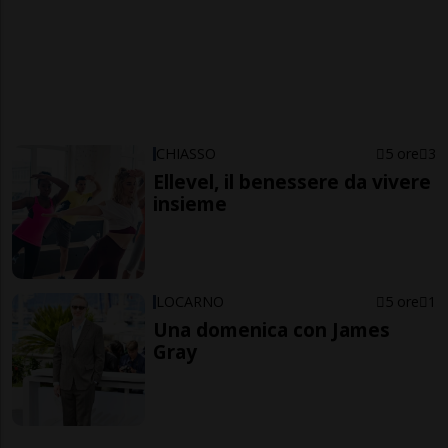
CHIASSO
5 ore
3
Ellevel, il benessere da vivere
insieme
LOCARNO
5 ore
1
Una domenica con James
Gray