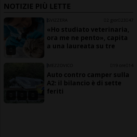
NOTIZIE PIÙ LETTE
SVIZZERA
2 gior
23
47
«Ho studiato veterinaria,
ora me ne pento», capita
a una laureata su tre
MEZZOVICO
19 ore
14
Auto contro camper sulla
A2: il bilancio è di sette
feriti