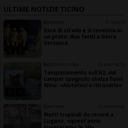
ULTIME NOTIZIE TICINO
VERZASCA
1 ora
13
Esce di strada e si rovescia in
un prato: due feriti a Gerra
Verzasca
MEZZOVICO-VIRA
2 ore
14
72
Tamponamento sull’A2, dal
camper spagnolo sbalza fuori
Nino: «Aiutateci a ritrovarlo»
CANTONE
3 ore
13
43
Notti tropicali da record a
Lugano, «quest'anno
supereremo le 50»