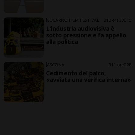
LOCARNO FILM FESTIVAL
10 ore
3
15
L'industria audiovisiva è
sotto pressione e fa appello
alla politica
ASCONA
11 ore
28
Cedimento del palco,
«avviata una verifica interna»