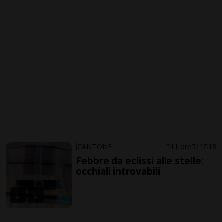
CANTONE
11 ore
11
18
Febbre da eclissi alle stelle:
occhiali introvabili