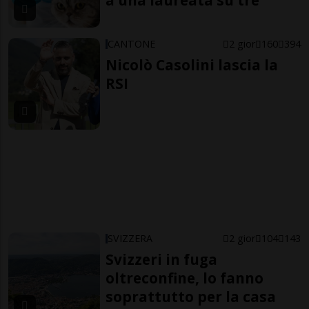
a una laureata su tre
CANTONE
2 gior
160
394
Nicolò Casolini lascia la
RSI
SVIZZERA
2 gior
104
143
Svizzeri in fuga
oltreconfine, lo fanno
soprattutto per la casa