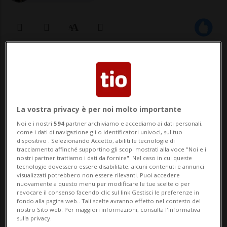
04 dic 2024 - 09:13
ZURIGO - C'è anche un libro ticinese nella
lista dei 100 migliori titoli di questa prima
La vostra privacy è per noi molto importante
fetta di 21esimo secolo, stilata nei giorni
Noi e i nostri
594
partner archiviamo e accediamo ai dati personali,
come i dati di navigazione gli o identificatori univoci, sul tuo
scorsi dalla Neuer Zürcher Zeitung.Si
dispositivo . Selezionando Accetto, abiliti le tecnologie di
tracciamento affinché supportino gli scopi mostrati alla voce "Noi e i
tratta del romanzo "Tage mit Felice"
nostri partner trattiamo i dati da fornire". Nel caso in cui queste
tecnologie dovessero essere disabilitate, alcuni contenuti e annunci
(Rotpunktverlag, Zurigo, 2020) di Fabio ...
visualizzati potrebbero non essere rilevanti. Puoi accedere
nuovamente a questo menu per modificare le tue scelte o per
revocare il consenso facendo clic sul link Gestisci le preferenze in
fondo alla pagina web.. Tali scelte avranno effetto nel contesto del
🔐 Sblocca il nostro archivio
nostro Sito web. Per maggiori informazioni, consulta l'Informativa
sulla privacy.