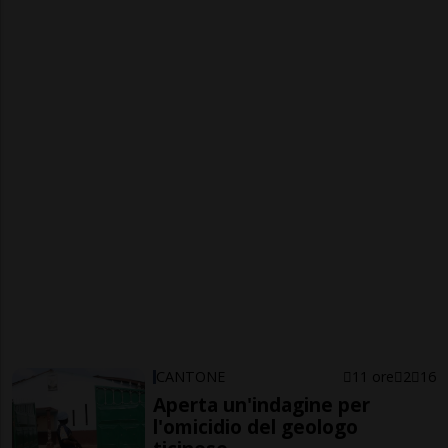
CANTONE
11 ore
2
16
Aperta un'indagine per
l'omicidio del geologo