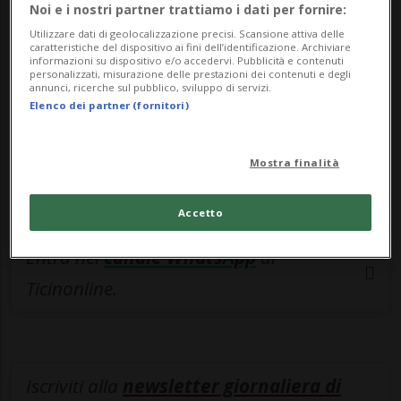
esclusivo!
Noi e i nostri partner trattiamo i dati per fornire:
Utilizzare dati di geolocalizzazione precisi. Scansione attiva delle
Sottoscrivi un abbonamento
Archivio
per
caratteristiche del dispositivo ai fini dell’identificazione. Archiviare
informazioni su dispositivo e/o accedervi. Pubblicità e contenuti
leggere questo articolo, oppure scegli
personalizzati, misurazione delle prestazioni dei contenuti e degli
annunci, ricerche sul pubblico, sviluppo di servizi.
MyTioAbo
per accedere all'archivio e
Elenco dei partner (fornitori)
navigare su sito e app senza pubblicità.
Mostra finalità
ACCEDI
Accetto
Entra nel
canale WhatsApp
di
Ticinonline.
Iscriviti alla
newsletter giornaliera di