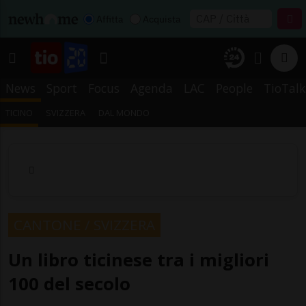
Affitta
Acquista
News
Sport
Focus
Agenda
LAC
People
TioTalk
TICINO
SVIZZERA
DAL MONDO
CANTONE / SVIZZERA
Un libro ticinese tra i migliori
100 del secolo