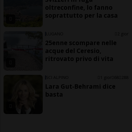
oltreconfine, lo fanno
soprattutto per la casa
LUGANO
2 gior
25enne scompare nelle
acque del Ceresio,
ritrovato privo di vita
SCI ALPINO
1 gior
68
288
Lara Gut-Behrami dice
basta