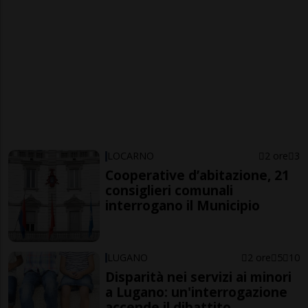
LOCARNO
2 ore
3
Cooperative d’abitazione, 21
consiglieri comunali
interrogano il Municipio
LUGANO
2 ore
5
10
Disparità nei servizi ai minori
a Lugano: un'interrogazione
accende il dibattito