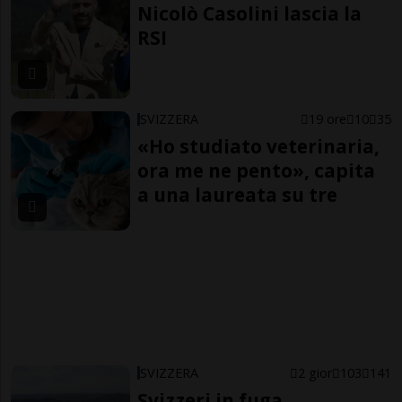
Nicolò Casolini lascia la
RSI
SVIZZERA
19 ore
10
35
«Ho studiato veterinaria,
ora me ne pento», capita
a una laureata su tre
SVIZZERA
2 gior
103
141
Svizzeri in fuga