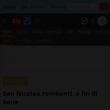
Affitta
Acquista
News
Sport
Focus
Agenda
LAC
People
TioTalk
TICINO
SVIZZERA
DAL MONDO
LUGANO
San Nicolao rombanti, a fin di
bene