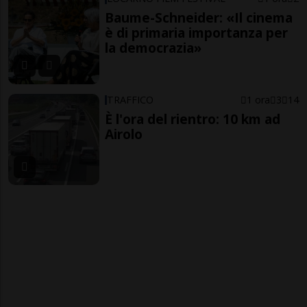
Baume-Schneider: «Il cinema
è di primaria importanza per
la democrazia»
TRAFFICO
1 ora
3
14
È l'ora del rientro: 10 km ad
Airolo