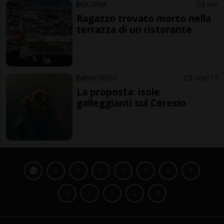
ASCONA
3 ore
Ragazzo trovato morto nella
terrazza di un ristorante
MENDRISIO
3 ore
17
La proposta: isole
galleggianti sul Ceresio