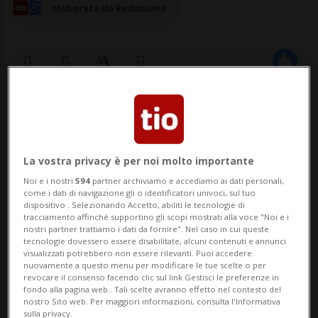
elaborata da Redazione
29 nov 2023 - 13:53
5
LUGANO - Sabato 2 dicembre, la
La vostra privacy è per noi molto importante
solidarietà sarà di casa in città a Lugano, a
Noi e i nostri
594
partner archiviamo e accediamo ai dati personali,
come i dati di navigazione gli o identificatori univoci, sul tuo
sostegno della ricerca contro le malattie
dispositivo . Selezionando Accetto, abiliti le tecnologie di
tracciamento affinché supportino gli scopi mostrati alla voce "Noi e i
genetiche rare promossa da Telethon.
nostri partner trattiamo i dati da fornire". Nel caso in cui queste
tecnologie dovessero essere disabilitate, alcuni contenuti e annunci
Oltre 100 San Nicolao su Harley e Indian
visualizzati potrebbero non essere rilevanti. Puoi accedere
nuovamente a questo menu per modificare le tue scelte o per
sfileranno per le vie di Lugano per il
revocare il consenso facendo clic sul link Gestisci le preferenze in
fondo alla pagina web.. Tali scelte avranno effetto nel contesto del
tradizional...
nostro Sito web. Per maggiori informazioni, consulta l'Informativa
sulla privacy.