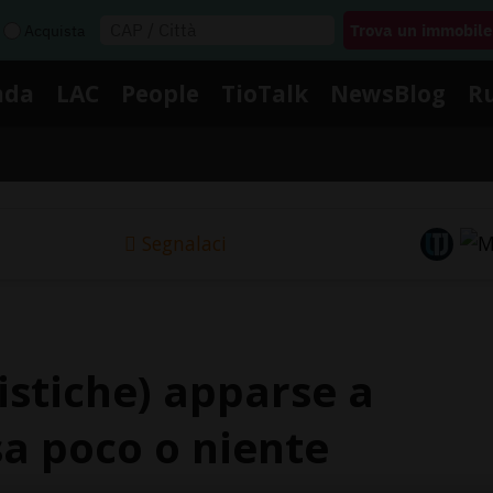
Acquista
nda
LAC
People
TioTalk
NewsBlog
R
Segnalaci
istiche) apparse a
 sa poco o niente