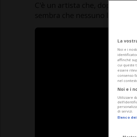
C'è un artista che, dopo anni, t
sembra che nessuno lo conosc
La vostr
Noi e i nost
identificato
affinché sup
cui queste 
essere rile
consenso fac
nel contest
Noi e i n
Utilizzare d
dell’identif
personalizz
di servizi.
Elenco dei
Mostra