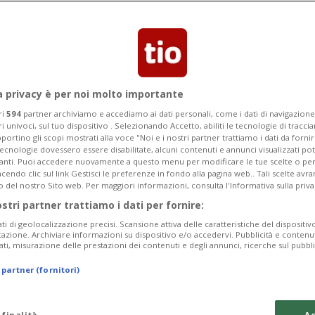
orna a far parlare di sé. Ma in città
a.
a privacy è per noi molto importante
ri
594
partner archiviamo e accediamo ai dati personali, come i dati di navigazione 
ri univoci, sul tuo dispositivo . Selezionando Accetto, abiliti le tecnologie di tracc
portino gli scopi mostrati alla voce "Noi e i nostri partner trattiamo i dati da fornir
tecnologie dovessero essere disabilitate, alcuni contenuti e annunci visualizzati 
vanti. Puoi accedere nuovamente a questo menu per modificare le tue scelte o per
endo clic sul link Gestisci le preferenze in fondo alla pagina web.. Tali scelte avr
o del nostro Sito web. Per maggiori informazioni, consulta l'Informativa sulla priva
ostri partner trattiamo i dati per fornire:
ati di geolocalizzazione precisi. Scansione attiva delle caratteristiche del dispositivo 
icazione. Archiviare informazioni su dispositivo e/o accedervi. Pubblicità e contenu
ati, misurazione delle prestazioni dei contenuti e degli annunci, ricerche sul pubbl
 partner (fornitori)
 finalità
Ac