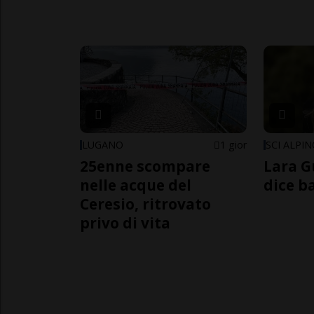
LUGANO
1 gior
SCI ALPI
25enne scompare
Lara G
nelle acque del
dice b
Ceresio, ritrovato
privo di vita