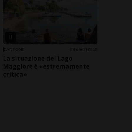
CANTONE
8 ore
12
50
La situazione del Lago
Maggiore è «estremamente
critica»