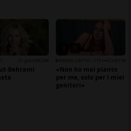
NO
1 gior
65
286
ARBEDO-CASTIONE
19 ore
24
159
ut-Behrami
«Non ho mai pianto
asta
per me, solo per i miei
genitori»