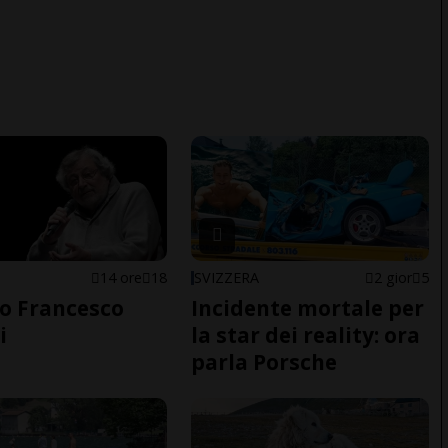
14 ore
18
SVIZZERA
2 gior
5
o Francesco
Incidente mortale per
i
la star dei reality: ora
parla Porsche