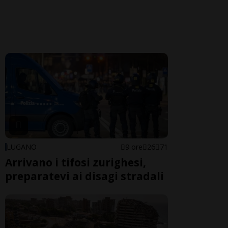
LUGANO
9 ore
26
71
Arrivano i tifosi zurighesi,
preparatevi ai disagi stradali