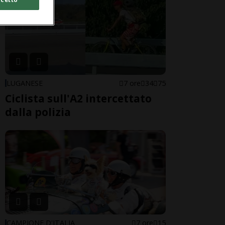
LUGANESE
7 ore
34
75
Ciclista sull'A2 intercettato
dalla polizia
CAMPIONE D'ITALIA
7 ore
15