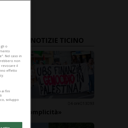
ULTIME NOTIZIE TICINO
gli o
iamento
e". Nel caso in
potrebbero non
 revocare il
anno effetto
cy.
ai fini
ti
ico, sviluppo
LOCARNO
4 ore
13
93
«Basta complicità»
cetto