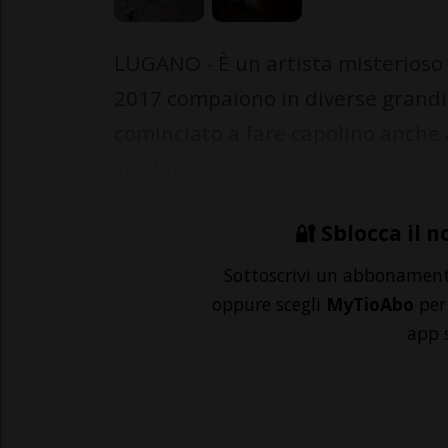
LUGANO - È un artista misterioso e
2017 compaiono in diverse grandi 
cominciato a fare capolino anche
sia davve...
🔐 Sblocca il n
Sottoscrivi un abbonamen
oppure scegli
MyTioAbo
per 
app 