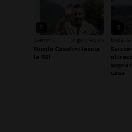
CANTONE
1 gior
146
376
SVIZZERA
Nicolò Casolini lascia
Svizzer
la RSI
oltrec
soprat
casa