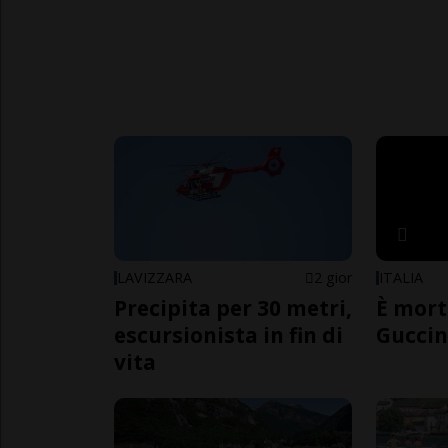
LAVIZZARA
2 gior
ITALIA
Precipita per 30 metri,
È mort
escursionista in fin di
Guccin
vita