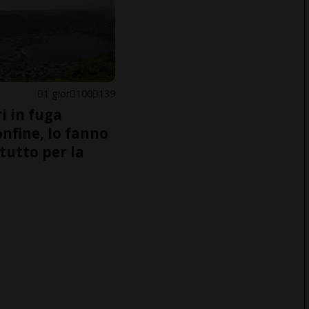
1 gior
100
139
i in fuga
onfine, lo fanno
tutto per la