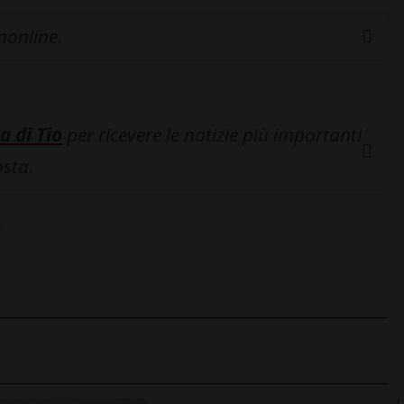
inonline.
a di Tio
per ricevere le notizie più importanti
osta.