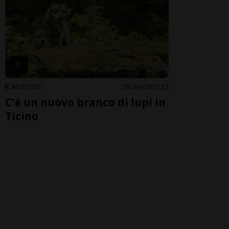
CANTONE
9 ore
8
122
C'è un nuovo branco di lupi in
Ticino