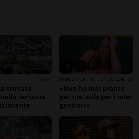
7 ore
ARBEDO-CASTIONE
1 gior
24
157
o trovato
«Non ho mai pianto
nella terrazza
per me, solo per i miei
ristorante
genitori»