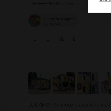
Facebook / Arte Urbana Lugano
di Patrick Stopper
Giornalista
LUGANO - Se siete passati da via P