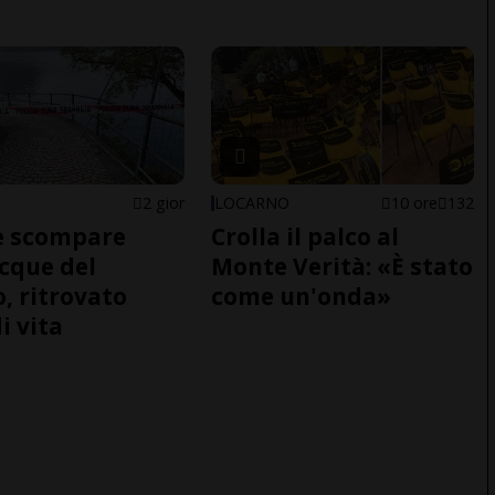
2 gior
LOCARNO
10 ore
132
e scompare
Crolla il palco al
acque del
Monte Verità: «È stato
o, ritrovato
come un'onda»
i vita