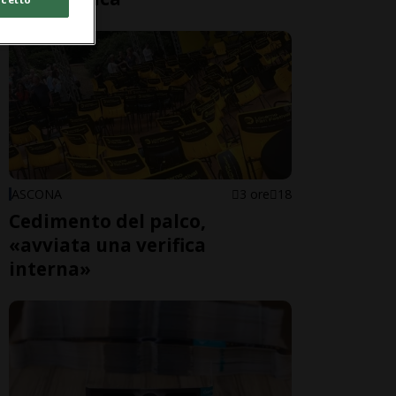
ASCONA
3 ore
18
Cedimento del palco,
«avviata una verifica
interna»