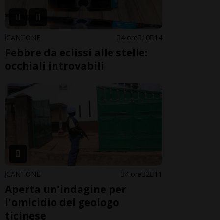
CANTONE
4 ore
10
14
Febbre da eclissi alle stelle:
occhiali introvabili
CANTONE
4 ore
2
11
Aperta un'indagine per
l'omicidio del geologo
ticinese