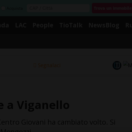
Acquista
nda
LAC
People
TioTalk
NewsBlog
R
Segnalaci
e a Viganello
 Centro Giovani ha cambiato volto. Si
o Mengozzi