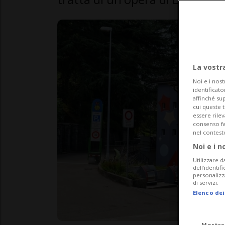
La vostr
Noi e i nost
identificato
affinché sup
cui queste 
essere rile
consenso fac
nel contest
Noi e i n
Utilizzare d
dell’identif
personalizz
di servizi.
Elenco dei
Mostra