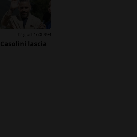
E
2 gior
160
394
Casolini lascia