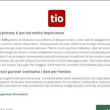
a privacy è per noi molto importante
ri
594
partner archiviamo e accediamo ai dati personali, come i dati di navigazione 
ri univoci, sul tuo dispositivo . Selezionando Accetto, abiliti le tecnologie di tracc
portino gli scopi mostrati alla voce "Noi e i nostri partner trattiamo i dati da fornir
tecnologie dovessero essere disabilitate, alcuni contenuti e annunci visualizzati 
vanti. Puoi accedere nuovamente a questo menu per modificare le tue scelte o per
endo clic sul link Gestisci le preferenze in fondo alla pagina web.. Tali scelte avr
o del nostro Sito web. Per maggiori informazioni, consulta l'Informativa sulla priva
ostri partner trattiamo i dati per fornire:
ati di geolocalizzazione precisi. Scansione attiva delle caratteristiche del dispositivo 
icazione. Archiviare informazioni su dispositivo e/o accedervi. Pubblicità e contenu
ati, misurazione delle prestazioni dei contenuti e degli annunci, ricerche sul pubbl
 partner (fornitori)
 finalità
Ac