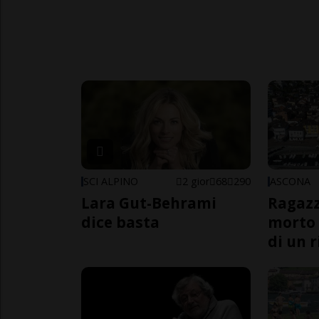
SCI ALPINO
2 gior
68
290
ASCONA
Lara Gut-Behrami
Ragazz
dice basta
morto 
di un 