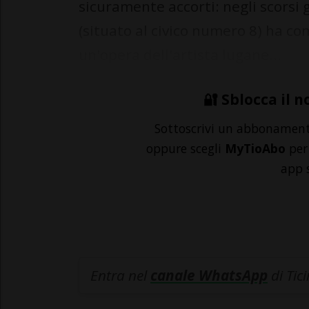
sicuramente accorti: negli scorsi g
(situato al civico numero 8) ha c
un'opera dell'artista lugane...
🔐 Sblocca il n
Sottoscrivi un abbonamen
oppure scegli
MyTioAbo
per 
app 
Entra nel
canale WhatsApp
di Tic