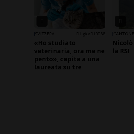
SVIZZERA
1 gior
10
38
CANTON
«Ho studiato
Nicolò 
veterinaria, ora me ne
la RSI
pento», capita a una
laureata su tre