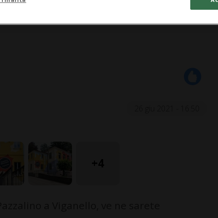
26 giu 2021 - 16:50
+4
azzalino a Viganello, ve ne sarete