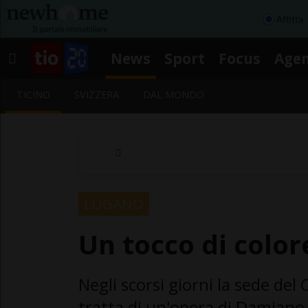
Affitta
News
Sport
Focus
Age
TICINO
SVIZZERA
DAL MONDO
LUGANO
Un tocco di color
Negli scorsi giorni la sede del
tratta di un'opera di Damian