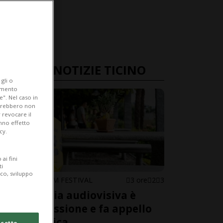
ULTIME NOTIZIE TICINO
gli o
iamento
e". Nel caso in
potrebbero non
 revocare il
anno effetto
cy.
ai fini
ti
ico, sviluppo
LOCARNO FILM FESTIVAL
3 ore
2
3
L'industria audiovisiva è
sotto pressione e fa appello
alla politica
cetto