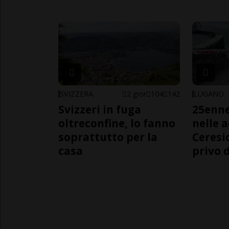
SVIZZERA
2 gior
104
142
LUGANO
Svizzeri in fuga
25enn
oltreconfine, lo fanno
nelle 
soprattutto per la
Ceresi
casa
privo d