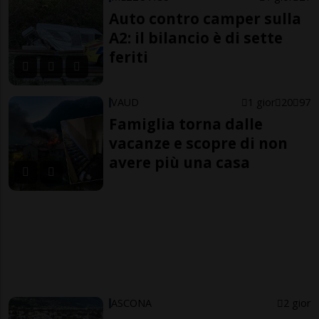
Auto contro camper sulla
A2: il bilancio è di sette
feriti
VAUD
1 gior
20
97
Famiglia torna dalle
vacanze e scopre di non
avere più una casa
ASCONA
2 gior