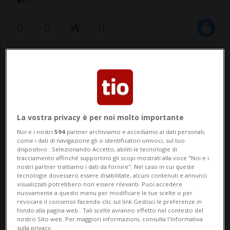
09 giu 2021 - 14:27
BELLINZONA - Un piano quadriennale, per
sopperire alla mancanza cronica di
La vostra privacy è per noi molto importante
personale "indigeno" nel settore socio-
Noi e i nostri
594
partner archiviamo e accediamo ai dati personali,
come i dati di navigazione gli o identificatori univoci, sul tuo
sanitario. Lo ha avallato oggi il Consiglio di
dispositivo . Selezionando Accetto, abiliti le tecnologie di
tracciamento affinché supportino gli scopi mostrati alla voce "Noi e i
Stato, licenziando un messaggio proposto
nostri partner trattiamo i dati da fornire". Nel caso in cui queste
tecnologie dovessero essere disabilitate, alcuni contenuti e annunci
da Decs e Dss. Il piano ProSan 2021-2024
visualizzati potrebbero non essere rilevanti. Puoi accedere
nuovamente a questo menu per modificare le tue scelte o per
co...
revocare il consenso facendo clic sul link Gestisci le preferenze in
fondo alla pagina web.. Tali scelte avranno effetto nel contesto del
nostro Sito web. Per maggiori informazioni, consulta l'Informativa
sulla privacy.