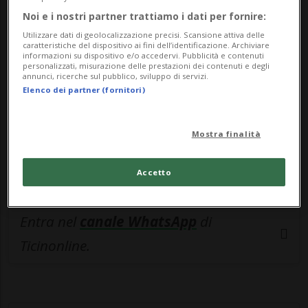
🔐 Sblocca il nostro archivio
Noi e i nostri partner trattiamo i dati per fornire:
esclusivo!
Utilizzare dati di geolocalizzazione precisi. Scansione attiva delle
caratteristiche del dispositivo ai fini dell’identificazione. Archiviare
Sottoscrivi un abbonamento
Archivio
per
informazioni su dispositivo e/o accedervi. Pubblicità e contenuti
personalizzati, misurazione delle prestazioni dei contenuti e degli
leggere questo articolo, oppure scegli
annunci, ricerche sul pubblico, sviluppo di servizi.
Elenco dei partner (fornitori)
MyTioAbo
per accedere all'archivio e
navigare su sito e app senza pubblicità.
Mostra finalità
ACCEDI
Accetto
Entra nel
canale WhatsApp
di
Ticinonline.