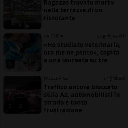
Ragazzo trovato morto
nella terrazza di un
ristorante
SVIZZERA
3 gior
24
51
«Ho studiato veterinaria,
ora me ne pento», capita
a una laureata su tre
MEZZOVICO
1 gior
99
Traffico ancora bloccato
sulla A2, automobilisti in
strada e tanta
frustrazione