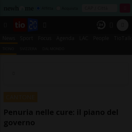
Affitta
Acquista
News
Sport
Focus
Agenda
LAC
People
TioTalk
TICINO
SVIZZERA
DAL MONDO
CANTONE
Penuria nelle cure: il piano del
governo