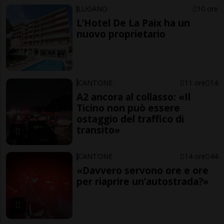
LUGANO
10 ore
L’Hotel De La Paix ha un
nuovo proprietario
CANTONE
11 ore
14
A2 ancora al collasso: «Il
Ticino non può essere
ostaggio del traffico di
transito»
CANTONE
14 ore
44
«Davvero servono ore e ore
per riaprire un’autostrada?»