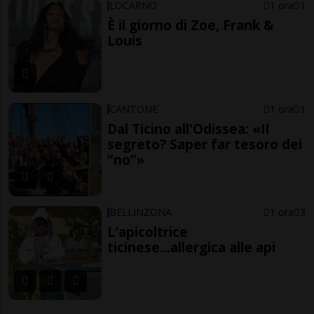
LOCARNO
1 ora
1
È il giorno di Zoe, Frank &
Louis
CANTONE
1 ora
1
Dal Ticino all'Odissea: «Il
segreto? Saper far tesoro dei
“no”»
BELLINZONA
1 ora
3
L'apicoltrice
ticinese...allergica alle api