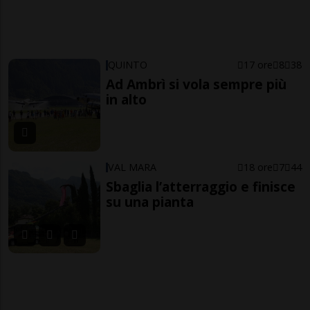
QUINTO
17 ore
8
38
Ad Ambrì si vola sempre più
in alto
VAL MARA
18 ore
7
44
Sbaglia l’atterraggio e finisce
su una pianta