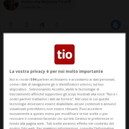
elaborata da Jenny Covelli
Giornalista
05 apr 2021 - 16:45
Aggiornamento 19:37
La vostra privacy è per noi molto importante
Noi e i nostri
594
partner archiviamo e accediamo ai dati personali,
come i dati di navigazione gli o identificatori univoci, sul tuo
dispositivo . Selezionando Accetto, abiliti le tecnologie di
tracciamento affinché supportino gli scopi mostrati alla voce "Noi e i
AIROLO - Nonostante il bel tempo in Ticino
nostri partner trattiamo i dati da fornire". Nel caso in cui queste
tecnologie dovessero essere disabilitate, alcuni contenuti e annunci
e previsioni di grandi spostamenti di
visualizzati potrebbero non essere rilevanti. Puoi accedere
nuovamente a questo menu per modificare le tue scelte o per
veicoli, il traffico è rimasto calmo durante
revocare il consenso facendo clic sul link Gestisci le preferenze in
fondo alla pagina web.. Tali scelte avranno effetto nel contesto del
nostro Sito web. Per maggiori informazioni, consulta l'Informativa