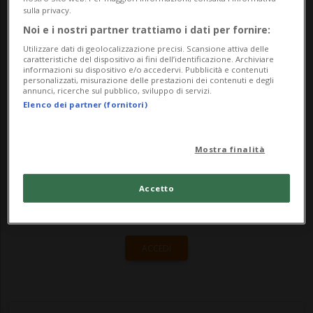
il weekend di Pasqua. Sia all'andata che al
sulla privacy.
rientro odierno, si sono registrati solo un
Noi e i nostri partner trattiamo i dati per fornire:
paio di chilometri di coda al...
Utilizzare dati di geolocalizzazione precisi. Scansione attiva delle
caratteristiche del dispositivo ai fini dell’identificazione. Archiviare
informazioni su dispositivo e/o accedervi. Pubblicità e contenuti
personalizzati, misurazione delle prestazioni dei contenuti e degli
annunci, ricerche sul pubblico, sviluppo di servizi.
🔐 Sblocca il nostro archivio
Elenco dei partner (fornitori)
esclusivo!
Sottoscrivi un abbonamento
Archivio
per
Mostra finalità
leggere questo articolo, oppure scegli
MyTioAbo
per accedere all'archivio e
Accetto
navigare su sito e app senza pubblicità.
ACCEDI