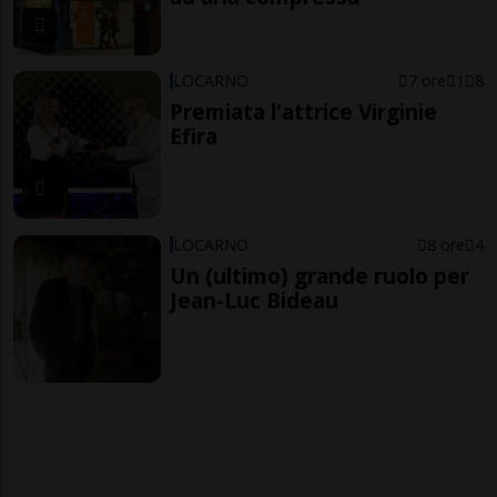
LOCARNO
7 ore
1
8
Premiata l'attrice Virginie
Efira
LOCARNO
8 ore
4
Un (ultimo) grande ruolo per
Jean-Luc Bideau