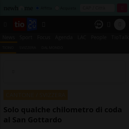
Affitta
Acquista
News
Sport
Focus
Agenda
LAC
People
TioTalk
TICINO
SVIZZERA
DAL MONDO
CANTONE / SVIZZERA
Solo qualche chilometro di coda
al San Gottardo