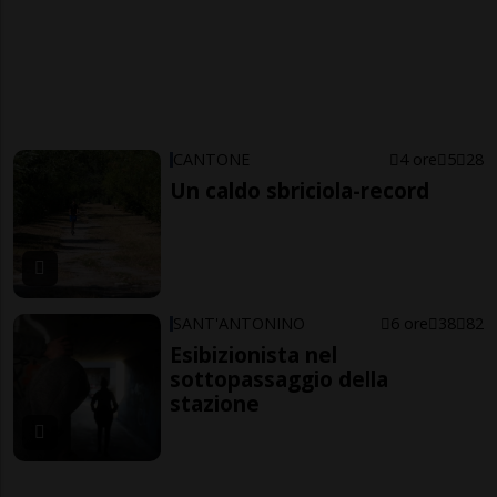
CANTONE
4 ore
5
28
Un caldo sbriciola-record
SANT'ANTONINO
6 ore
38
82
Esibizionista nel
sottopassaggio della
stazione