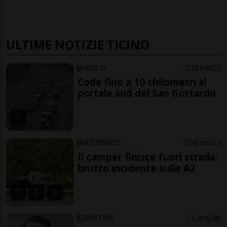
ULTIME NOTIZIE TICINO
AIROLO
27 min
1
Code fino a 10 chilometri al
portale sud del San Gottardo
MEZZOVICO
50 min
3
Il camper finisce fuori strada:
brutto incidente sulla A2
CANTONE
1 ora
46