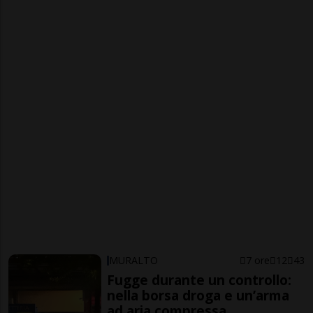
MURALTO
7 ore
12
43
Fugge durante un controllo:
nella borsa droga e un’arma
ad aria compressa