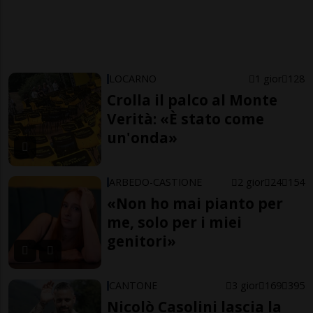
LOCARNO
1 gior
128
Crolla il palco al Monte
Verità: «È stato come
un'onda»
ARBEDO-CASTIONE
2 gior
24
154
«Non ho mai pianto per
me, solo per i miei
genitori»
CANTONE
3 gior
169
395
Nicolò Casolini lascia la