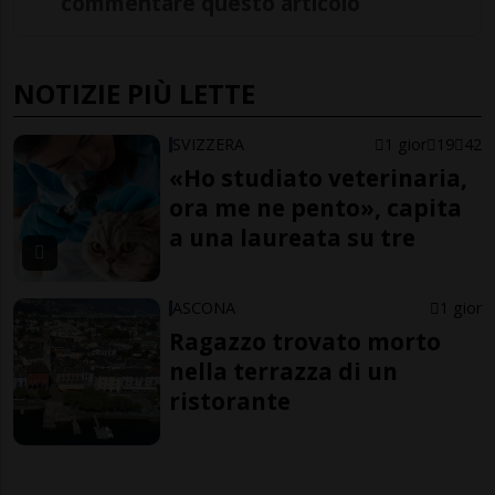
commentare questo articolo
NOTIZIE PIÙ LETTE
SVIZZERA
1 gior
19
42
«Ho studiato veterinaria,
ora me ne pento», capita
a una laureata su tre
ASCONA
1 gior
Ragazzo trovato morto
nella terrazza di un
ristorante