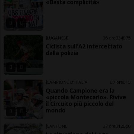
«Basta complicità»
LUGANESE
6 ore
34
75
Ciclista sull'A2 intercettato
dalla polizia
CAMPIONE D'ITALIA
7 ore
15
Quando Campione era la
«piccola Montecarlo». Rivive
il Circuito più piccolo del
mondo
CANTONE
7 ore
12
50