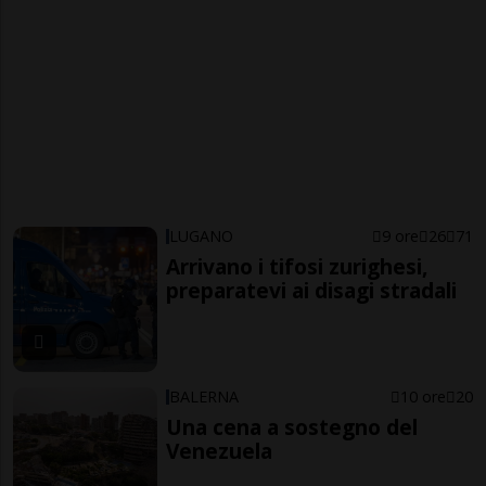
LUGANO
9 ore
26
71
Arrivano i tifosi zurighesi,
preparatevi ai disagi stradali
BALERNA
10 ore
20
Una cena a sostegno del
Venezuela