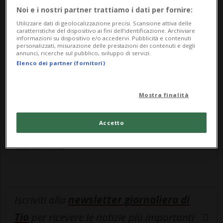
Sottoscrivi un abbonamento
Archivio
per
Noi e i nostri partner trattiamo i dati per fornire:
leggere questo articolo, oppure scegli
Utilizzare dati di geolocalizzazione precisi. Scansione attiva delle
caratteristiche del dispositivo ai fini dell’identificazione. Archiviare
MyTioAbo
per accedere all'archivio e
informazioni su dispositivo e/o accedervi. Pubblicità e contenuti
personalizzati, misurazione delle prestazioni dei contenuti e degli
navigare su sito e app senza pubblicità.
annunci, ricerche sul pubblico, sviluppo di servizi.
Elenco dei partner (fornitori)
ACCEDI
Mostra finalità
Accetto
Entra nel
canale WhatsApp
di
Ticinonline.
Iscriviti alla
newsletter giornaliera di
Tio
per ricevere le notizie più importanti