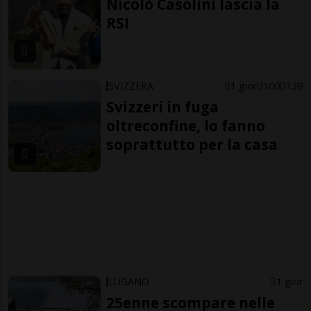
Nicolò Casolini lascia la
RSI
SVIZZERA
1 gior
100
139
Svizzeri in fuga
oltreconfine, lo fanno
soprattutto per la casa
LUGANO
1 gior
25enne scompare nelle