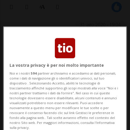
31 ago 2020 - 19:04
ACQUAROSSA - La gestione delle piante
invasive richiede lo sforzo di tutti:
cittadini, agricoltori e professionisti attivi
La vostra privacy è per noi molto importante
sul territorio. Ecco dunque che i Comuni di
Noi e i nostri
594
partner archiviamo e accediamo ai dati personali,
come i dati di navigazione gli o identificatori univoci, sul tuo
Blenio, Acquarossa e Serravalle mettono a
dispositivo . Selezionando Accetto, abiliti le tecnologie di
tracciamento affinché supportino gli scopi mostrati alla voce "Noi e i
disposizione sacchi da sessanta litri app...
nostri partner trattiamo i dati da fornire". Nel caso in cui queste
tecnologie dovessero essere disabilitate, alcuni contenuti e annunci
visualizzati potrebbero non essere rilevanti. Puoi accedere
nuovamente a questo menu per modificare le tue scelte o per
🔐 Sblocca il nostro archivio
revocare il consenso facendo clic sul link Gestisci le preferenze in
fondo alla pagina web.. Tali scelte avranno effetto nel contesto del
esclusivo!
nostro Sito web. Per maggiori informazioni, consulta l'Informativa
sulla privacy.