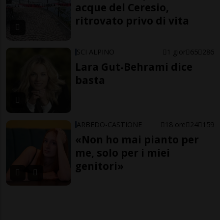
acque del Ceresio,
ritrovato privo di vita
SCI ALPINO
1 gior
65
286
Lara Gut-Behrami dice
basta
ARBEDO-CASTIONE
18 ore
24
159
«Non ho mai pianto per
me, solo per i miei
genitori»