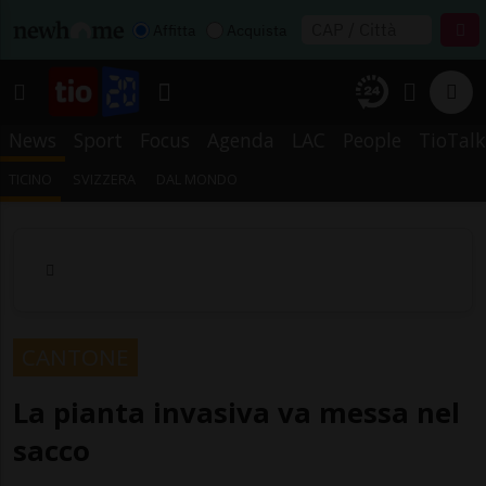
Affitta
Acquista
News
Sport
Focus
Agenda
LAC
People
TioTalk
TICINO
SVIZZERA
DAL MONDO
CANTONE
La pianta invasiva va messa nel
sacco