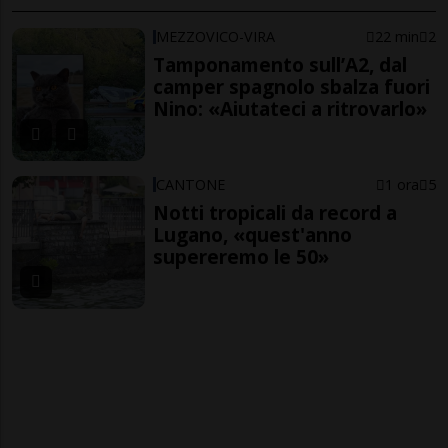
MEZZOVICO-VIRA
22 min
2
Tamponamento sull’A2, dal
camper spagnolo sbalza fuori
Nino: «Aiutateci a ritrovarlo»
CANTONE
1 ora
5
Notti tropicali da record a
Lugano, «quest'anno
supereremo le 50»