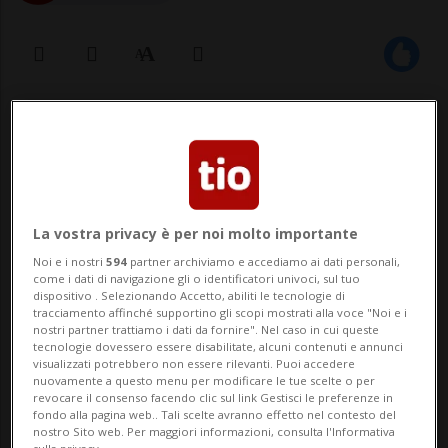
11 gen 2012 - 11:39
Aggiornamento 24 nov 2014 - 02:22
La vostra privacy è per noi molto importante
Noi e i nostri
594
partner archiviamo e accediamo ai dati personali,
come i dati di navigazione gli o identificatori univoci, sul tuo
dispositivo . Selezionando Accetto, abiliti le tecnologie di
tracciamento affinché supportino gli scopi mostrati alla voce "Noi e i
nostri partner trattiamo i dati da fornire". Nel caso in cui queste
tecnologie dovessero essere disabilitate, alcuni contenuti e annunci
SANT'ANTONINO - E' partita questa
visualizzati potrebbero non essere rilevanti. Puoi accedere
nuovamente a questo menu per modificare le tue scelte o per
mattina da uno spiazzo d'erba di
revocare il consenso facendo clic sul link Gestisci le preferenze in
fondo alla pagina web.. Tali scelte avranno effetto nel contesto del
Sant'Antonino la missione "Vhanessa". Si
nostro Sito web. Per maggiori informazioni, consulta l'Informativa