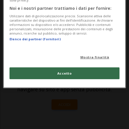
sulla privacy.
tratta di una spedizione scientifica
Noi e i nostri partner trattiamo i dati per fornire:
organizzata dal G.A.T., Gruppo
Utilizzare dati di geolocalizzazione precisi. Scansione attiva delle
caratteristiche del dispositivo ai fini dell’identificazione. Archiviare
Astronomico Tradatese, che ha l'obie...
informazioni su dispositivo e/o accedervi. Pubblicità e contenuti
personalizzati, misurazione delle prestazioni dei contenuti e degli
annunci, ricerche sul pubblico, sviluppo di servizi.
Elenco dei partner (fornitori)
🔐 Sblocca il nostro archivio
esclusivo!
Mostra finalità
Sottoscrivi un abbonamento
Archivio
per
leggere questo articolo, oppure scegli
Accetto
MyTioAbo
per accedere all'archivio e
navigare su sito e app senza pubblicità.
ACCEDI