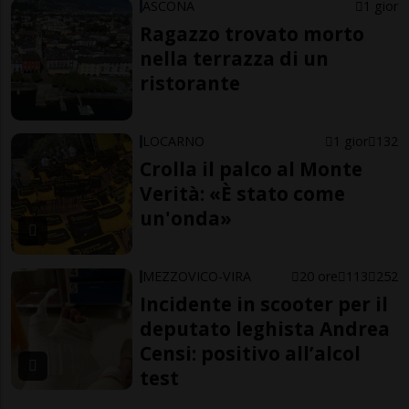
ASCONA
1 gior
Ragazzo trovato morto
nella terrazza di un
ristorante
LOCARNO
1 gior
132
Crolla il palco al Monte
Verità: «È stato come
un'onda»
MEZZOVICO-VIRA
20 ore
113
252
Incidente in scooter per il
deputato leghista Andrea
Censi: positivo all’alcol
test