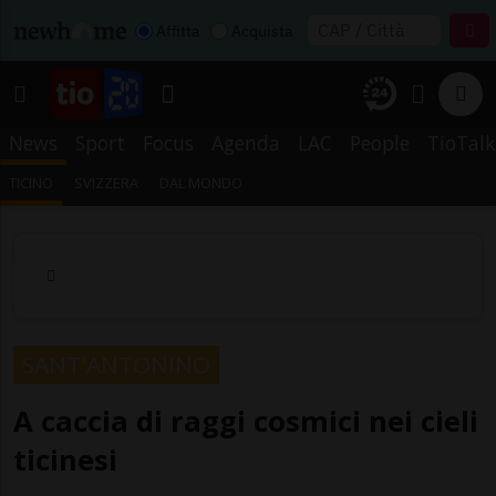
Affitta
Acquista
News
Sport
Focus
Agenda
LAC
People
TioTalk
TICINO
SVIZZERA
DAL MONDO
SANT'ANTONINO
A caccia di raggi cosmici nei cieli
ticinesi