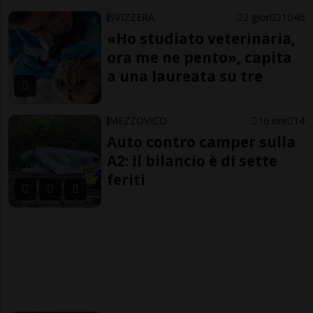
SVIZZERA
2 gior
21
46
«Ho studiato veterinaria,
ora me ne pento», capita
a una laureata su tre
MEZZOVICO
16 ore
14
Auto contro camper sulla
A2: il bilancio è di sette
feriti