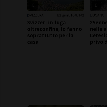
SVIZZERA
2 gior
104
142
LUGANO
Svizzeri in fuga
25enn
oltreconfine, lo fanno
nelle 
soprattutto per la
Ceresi
casa
privo d