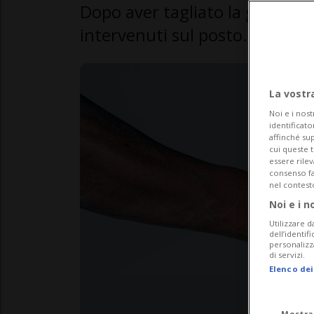
Dopo aver tagliato la gola al vi
intervenuti sul posto. Inutili i
La vostr
Noi e i nost
identificato
affinché sup
cui queste 
essere rile
consenso fac
nel contest
Noi e i n
Utilizzare d
dell’identif
personalizz
di servizi.
Elenco dei
Mostra