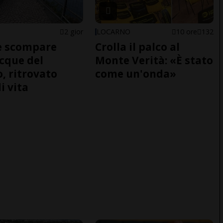
2 gior
LOCARNO
10 ore
132
e scompare
Crolla il palco al
acque del
Monte Verità: «È stato
o, ritrovato
come un'onda»
i vita