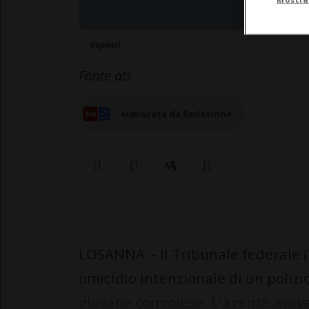
deposit
Fonte ats
elaborata da Redazione
LOSANNA - Il Tribunale federale (
omicidio intenzionale di un poliz
giovane congolese. L'agente aveva