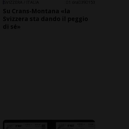
SVIZZERA / ITALIA
1 ora
39
153
Su Crans-Montana «la
Svizzera sta dando il peggio
di sé»