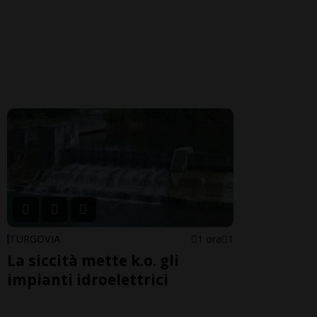
TURGOVIA
1 ora
1
La siccità mette k.o. gli
impianti idroelettrici