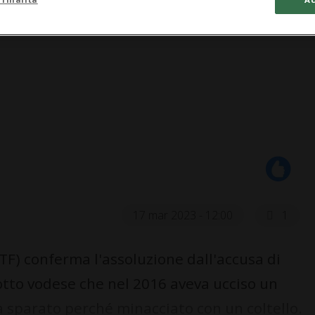
17 mar 2023 - 12:00
1
TF) conferma l'assoluzione dall'accusa di
iotto vodese che nel 2016 aveva ucciso un
 sparato perché minacciato con un coltello.