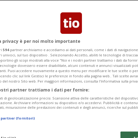
cino di casa aveva attaccato i poliziotti
 tentativi di calmarlo
a privacy è per noi molto importante
ri
594
partner archiviamo e accediamo ai dati personali, come i dati di navigazione 
ri univoci, sul tuo dispositivo . Selezionando Accetto, abiliti le tecnologie di tracc
portino gli scopi mostrati alla voce "Noi e i nostri partner trattiamo i dati da fornir
tecnologie dovessero essere disabilitate, alcuni contenuti e annunci visualizzati 
vanti. Puoi accedere nuovamente a questo menu per modificare le tue scelte o per
endo clic sul link Gestisci le preferenze in fondo alla pagina web.. Tali scelte avr
o del nostro Sito web. Per maggiori informazioni, consulta l'Informativa sulla priva
ostri partner trattiamo i dati per fornire:
ati di geolocalizzazione precisi. Scansione attiva delle caratteristiche del dispositivo 
icazione. Archiviare informazioni su dispositivo e/o accedervi. Pubblicità e contenu
ati, misurazione delle prestazioni dei contenuti e degli annunci, ricerche sul pubbl
 partner (fornitori)
 finalità
Ac