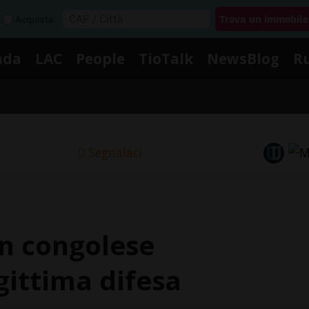
Acquista
nda
LAC
People
TioTalk
NewsBlog
R
Segnalaci
un congolese
gittima difesa