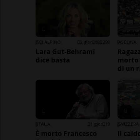
SCI ALPINO
2 gior
68
290
ASCONA
Lara Gut-Behrami
Ragazz
dice basta
morto 
di un 
ITALIA
1 gior
19
SVIZZERA
È morto Francesco
Il cal