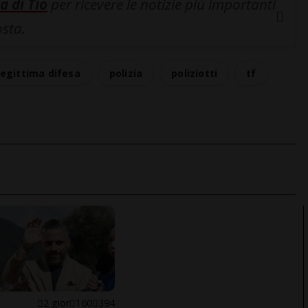
a di Tio
per ricevere le notizie più importanti
osta.
legittima difesa
polizia
poliziotti
tf
E
2 gior
160
394