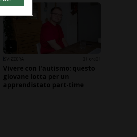
SVIZZERA
1 ora
1
Vivere con l'autismo: questo
giovane lotta per un
apprendistato part-time