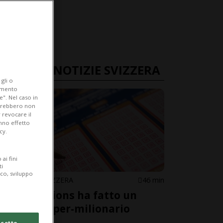
ULTIME NOTIZIE SVIZZERA
gli o
iamento
e". Nel caso in
potrebbero non
 revocare il
anno effetto
cy.
ai fini
ti
ico, sviluppo
EUROPA / SVIZZERA
46 min
Euro Millions ha fatto un
nuovo super-milionario
cetto