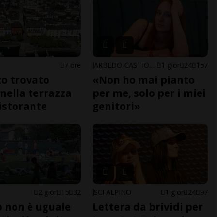
7 ore
ARBEDO-CASTIONE
1 gior
24
157
o trovato
«Non ho mai pianto
nella terrazza
per me, solo per i miei
ristorante
genitori»
2 gior
15
32
SCI ALPINO
1 gior
24
97
do non è uguale
Lettera da brividi per