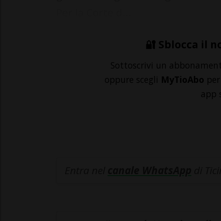
Per la Corte d...
🔐 Sblocca il n
Sottoscrivi un abbonamen
oppure scegli
MyTioAbo
per 
app 
Entra nel
canale WhatsApp
di Tic