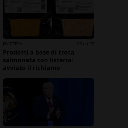
SVIZZERA
3 ore
7
Prodotti a base di trota
salmonata con listeria:
avviato il richiamo