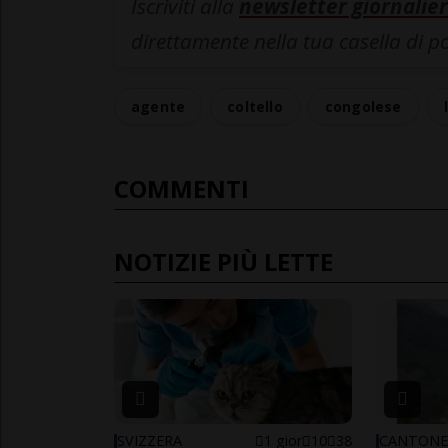
Iscriviti alla
newsletter giornalier
direttamente nella tua casella di p
agente
coltello
congolese
COMMENTI
NOTIZIE PIÙ LETTE
SVIZZERA
1 gior
10
38
CANTON