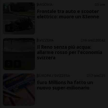
ARGOVIA
5 ore
Frontale tra auto e scooter
elettrico: muore un 83enne
SVIZZERA
16 ore
20
42
Il Reno senza più acqua:
allarme rosso per l'economia
svizzera
EUROPA / SVIZZERA
17 ore
21
Euro Millions ha fatto un
nuovo super-milionario