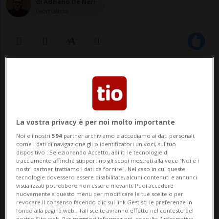
di Adriano De Neri
Giornalista
30 dic 2020 - 18:08
Aggiornamento 18:38
Il corpo della vittima è stato
La vostra privacy è per noi molto importante
recuperato solo oggi a causa delle
Noi e i nostri
594
partner archiviamo e accediamo ai dati personali,
pessime condizioni meteo.
come i dati di navigazione gli o identificatori univoci, sul tuo
dispositivo . Selezionando Accetto, abiliti le tecnologie di
tracciamento affinché supportino gli scopi mostrati alla voce "Noi e i
nostri partner trattiamo i dati da fornire". Nel caso in cui queste
SION - Uno sci-alpinista belga di 50 anni è
tecnologie dovessero essere disabilitate, alcuni contenuti e annunci
visualizzati potrebbero non essere rilevanti. Puoi accedere
stato travolto da una valanga sopra
nuovamente a questo menu per modificare le tue scelte o per
revocare il consenso facendo clic sul link Gestisci le preferenze in
Hérémence, pittoresca località vallesana
fondo alla pagina web.. Tali scelte avranno effetto nel contesto del
nostro Sito web. Per maggiori informazioni, consulta l'Informativa