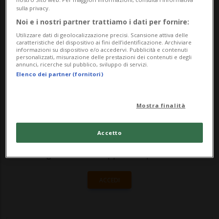
non distante dal Cervino. L'uomo era
sulla privacy.
Noi e i nostri partner trattiamo i dati per fornire:
partito per un'escursione martedì mattina
Utilizzare dati di geolocalizzazione precisi. Scansione attiva delle
in compag...
caratteristiche del dispositivo ai fini dell’identificazione. Archiviare
informazioni su dispositivo e/o accedervi. Pubblicità e contenuti
personalizzati, misurazione delle prestazioni dei contenuti e degli
annunci, ricerche sul pubblico, sviluppo di servizi.
🔐 Sblocca il nostro archivio
Elenco dei partner (fornitori)
esclusivo!
Mostra finalità
Sottoscrivi un abbonamento
Archivio
per
leggere questo articolo, oppure scegli
Accetto
MyTioAbo
per accedere all'archivio e
navigare su sito e app senza pubblicità.
ACCEDI