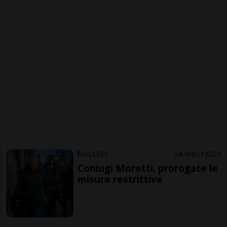
VALLESE
4 ore
13
29
Coniugi Moretti, prorogate le
misure restrittive