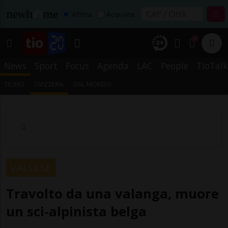
Affitta
Acquista
1
News
Sport
Focus
Agenda
LAC
People
TioTalk
TICINO
SVIZZERA
DAL MONDO
VALLESE
Travolto da una valanga, muore
un sci-alpinista belga