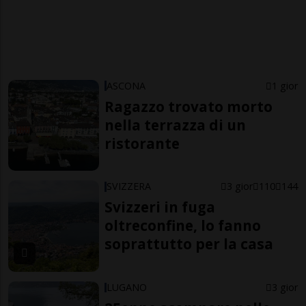
ASCONA
1 gior
Ragazzo trovato morto
nella terrazza di un
ristorante
SVIZZERA
3 gior
110
144
Svizzeri in fuga
oltreconfine, lo fanno
soprattutto per la casa
LUGANO
3 gior