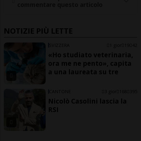
commentare questo articolo
NOTIZIE PIÙ LETTE
SVIZZERA
1 gior
19
42
«Ho studiato veterinaria,
ora me ne pento», capita
a una laureata su tre
CANTONE
3 gior
168
395
Nicolò Casolini lascia la
RSI