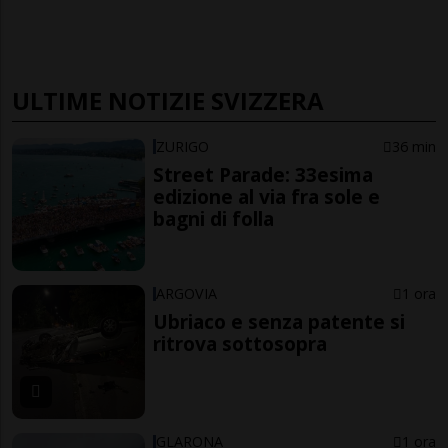
ULTIME NOTIZIE SVIZZERA
ZURIGO
36 min
Street Parade: 33esima
edizione al via fra sole e
bagni di folla
ARGOVIA
1 ora
Ubriaco e senza patente si
ritrova sottosopra
GLARONA
1 ora