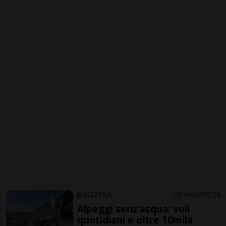
SVIZZERA
5 ore
19
34
Alpeggi senz’acqua: voli
quotidiani e oltre 10mila