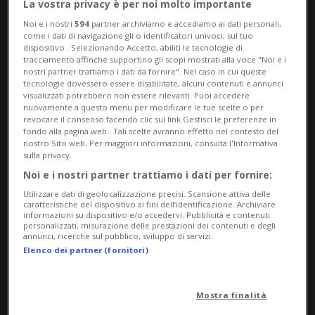
La vostra privacy è per noi molto importante
esistenza, ha registrato 51'230 nuovi casi
Noi e i nostri
594
partner archiviamo e accediamo ai dati personali,
come i dati di navigazione gli o identificatori univoci, sul tuo
nel 2025, il 3,3% in più dell'anno
dispositivo . Selezionando Accetto, abiliti le tecnologie di
tracciamento affinché supportino gli scopi mostrati alla voce "Noi e i
precedente. Lo indica oggi la Suva, che la
nostri partner trattiamo i dati da fornire". Nel caso in cui queste
tecnologie dovessero essere disabilitate, alcuni contenuti e annunci
gestisce dal 2005 come entità
visualizzati potrebbero non essere rilevanti. Puoi accedere
nuovamente a questo menu per modificare le tue scelte o per
indipendente con contabilità separata.
revocare il consenso facendo clic sul link Gestisci le preferenze in
fondo alla pagina web.. Tali scelte avranno effetto nel contesto del
nostro Sito web. Per maggiori informazioni, consulta l'Informativa
La maggior parte delle notifiche ha
sulla privacy.
Noi e i nostri partner trattiamo i dati per fornire:
riguardato le malattie (41'435 casi, ossia
Utilizzare dati di geolocalizzazione precisi. Scansione attiva delle
l'81%), mentre il 19% (9795 casi) ha
caratteristiche del dispositivo ai fini dell’identificazione. Archiviare
informazioni su dispositivo e/o accedervi. Pubblicità e contenuti
personalizzati, misurazione delle prestazioni dei contenuti e degli
interessato gli infortuni. Oltre due terzi
annunci, ricerche sul pubblico, sviluppo di servizi.
Elenco dei partner (fornitori)
delle situazioni concernevano casi
bagatella (ossia insorti e chiusi durante il
Mostra finalità
servizio) che hanno coinvolto militari di