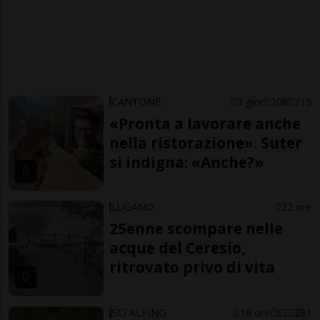
CANTONE
3 gior
208
215
«Pronta a lavorare anche
nella ristorazione». Suter
si indigna: «Anche?»
LUGANO
22 ore
25enne scompare nelle
acque del Ceresio,
ritrovato privo di vita
SCI ALPINO
18 ore
62
281