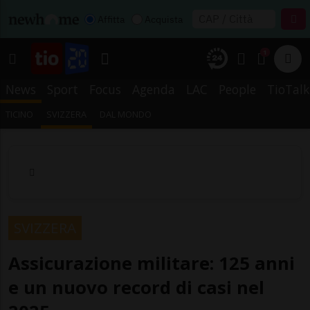
Affitta
Acquista
1
News
Sport
Focus
Agenda
LAC
People
TioTalk
TICINO
SVIZZERA
DAL MONDO
SVIZZERA
Assicurazione militare: 125 anni
e un nuovo record di casi nel