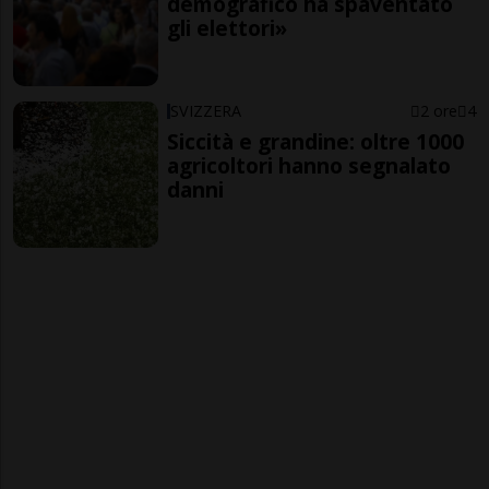
demografico ha spaventato
gli elettori»
SVIZZERA
2 ore
4
Siccità e grandine: oltre 1000
agricoltori hanno segnalato
danni