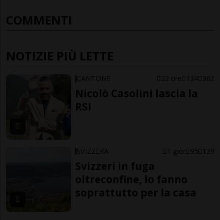
COMMENTI
NOTIZIE PIÙ LETTE
CANTONE
22 ore
134
362
Nicolò Casolini lascia la
RSI
SVIZZERA
1 gior
95
139
Svizzeri in fuga
oltreconfine, lo fanno
soprattutto per la casa