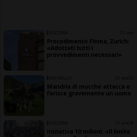
SVIZZERA
1 ora
Procedimento Finma, Zurich:
«Adottati tutti i
provvedimenti necessari»
SAN GALLO
1 ora
5
Mandria di mucche attacca e
ferisce gravemente un uomo
SVIZZERA
1 ora
8
Iniziativa 10 milioni: «Il limite