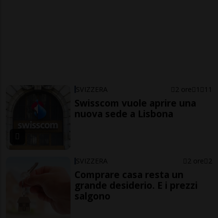
SVIZZERA
2 ore
1
11
Swisscom vuole aprire una
nuova sede a Lisbona
SVIZZERA
2 ore
2
Comprare casa resta un
grande desiderio. E i prezzi
salgono