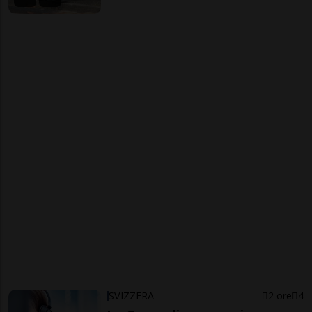
SVIZZERA
2 ore
4