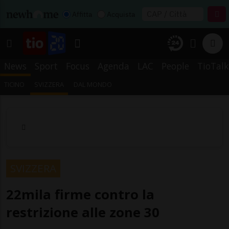
Affitta
Acquista
News
Sport
Focus
Agenda
LAC
People
TioTalk
TICINO
SVIZZERA
DAL MONDO
SVIZZERA
22mila firme contro la
restrizione alle zone 30