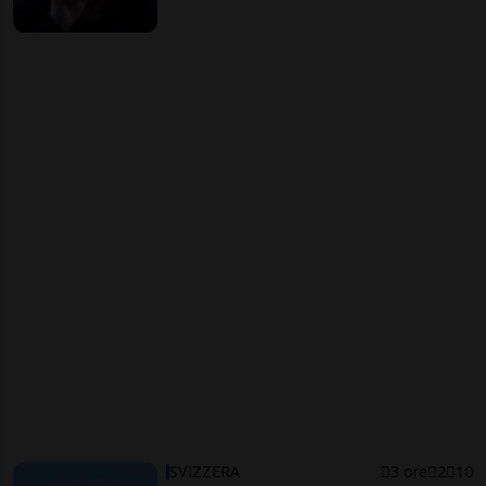
SVIZZERA
3 ore
2
10