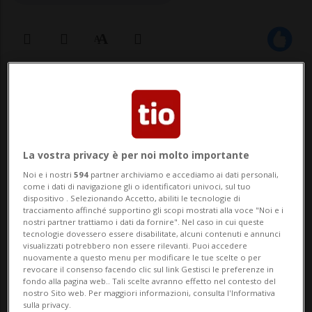
15 ago 2025 - 10:09
16
BERNA - L'Associazione traffico e ambiente
(ATA) ha depositato oggi alla Cancelleria
La vostra privacy è per noi molto importante
federale una petizione contro le
Noi e i nostri
594
partner archiviamo e accediamo ai dati personali,
come i dati di navigazione gli o identificatori univoci, sul tuo
restrizioni al limite di velocità di 30 km/h
dispositivo . Selezionando Accetto, abiliti le tecnologie di
tracciamento affinché supportino gli scopi mostrati alla voce "Noi e i
nei centri abitati. Il testo, intitolato
nostri partner trattiamo i dati da fornire". Nel caso in cui queste
tecnologie dovessero essere disabilitate, alcuni contenuti e annunci
"Tempo 30", è stato sottoscritto da oltre
visualizzati potrebbero non essere rilevanti. Puoi accedere
nuovamente a questo menu per modificare le tue scelte o per
22...
revocare il consenso facendo clic sul link Gestisci le preferenze in
fondo alla pagina web.. Tali scelte avranno effetto nel contesto del
nostro Sito web. Per maggiori informazioni, consulta l'Informativa
sulla privacy.