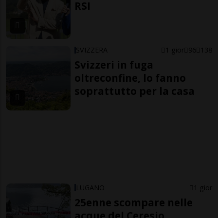
RSI
SVIZZERA
1 gior
96
138
Svizzeri in fuga
oltreconfine, lo fanno
soprattutto per la casa
LUGANO
1 gior
25enne scompare nelle
acque del Ceresio,