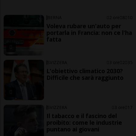
BERNA
2 ore
8
10
Voleva rubare un'auto per
portarla in Francia: non ce l'ha
fatta
SVIZZERA
3 ore
2
35
L'obiettivo climatico 2030?
Difficile che sarà raggiunto
SVIZZERA
3 ore
17
Il tabacco e il fascino del
proibito: come le industrie
puntano ai giovani