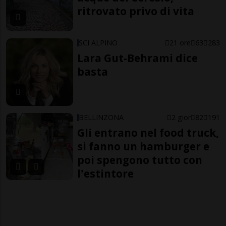
ritrovato privo di vita
SCI ALPINO
21 ore
63
283
Lara Gut-Behrami dice
basta
BELLINZONA
2 gior
82
191
Gli entrano nel food truck,
si fanno un hamburger e
poi spengono tutto con
l'estintore