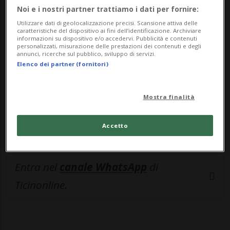
🔐 Sblocca il nostro archivio
Noi e i nostri partner trattiamo i dati per fornire:
esclusivo!
Utilizzare dati di geolocalizzazione precisi. Scansione attiva delle
caratteristiche del dispositivo ai fini dell’identificazione. Archiviare
informazioni su dispositivo e/o accedervi. Pubblicità e contenuti
Sottoscrivi un abbonamento
Archivio
per
personalizzati, misurazione delle prestazioni dei contenuti e degli
annunci, ricerche sul pubblico, sviluppo di servizi.
leggere questo articolo, oppure scegli
Elenco dei partner (fornitori)
MyTioAbo
per accedere all'archivio e
navigare su sito e app senza pubblicità.
Mostra finalità
ACCEDI
Accetto
Entra nel
canale WhatsApp
di
Ticinonline.