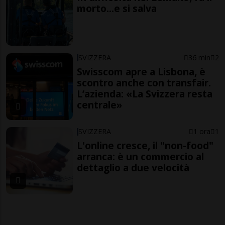
morto...e si salva
SVIZZERA
36 min
2
Swisscom apre a Lisbona, è
scontro anche con transfair.
L’azienda: «La Svizzera resta
centrale»
SVIZZERA
1 ora
1
L'online cresce, il "non-food"
arranca: è un commercio al
dettaglio a due velocità