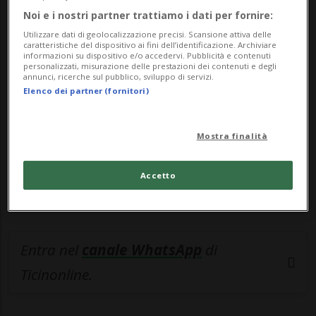
Noi e i nostri partner trattiamo i dati per fornire:
🔐 Sblocca il nostro archivio
Utilizzare dati di geolocalizzazione precisi. Scansione attiva delle
esclusivo!
caratteristiche del dispositivo ai fini dell’identificazione. Archiviare
informazioni su dispositivo e/o accedervi. Pubblicità e contenuti
personalizzati, misurazione delle prestazioni dei contenuti e degli
Sottoscrivi un abbonamento
Archivio
per
annunci, ricerche sul pubblico, sviluppo di servizi.
Elenco dei partner (fornitori)
leggere questo articolo, oppure scegli
MyTioAbo
per accedere all'archivio e
Mostra finalità
navigare su sito e app senza pubblicità.
Accetto
ACCEDI
Entra nel
canale WhatsApp
di
Ticinonline.