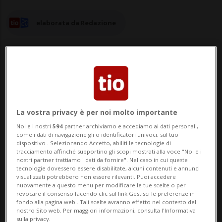
elaborata da Redazione
19 apr 2024 - 15:46
La vostra privacy è per noi molto importante
Due sci escursionisti di 30 e 29 anni,
Noi e i nostri
594
partner archiviamo e accediamo ai dati personali,
provenienti dai Paesi Bassi, sono stati
come i dati di navigazione gli o identificatori univoci, sul tuo
dispositivo . Selezionando Accetto, abiliti le tecnologie di
tracciamento affinché supportino gli scopi mostrati alla voce "Noi e i
investiti ieri giovedì 18 aprile da una
nostri partner trattiamo i dati da fornire". Nel caso in cui queste
tecnologie dovessero essere disabilitate, alcuni contenuti e annunci
slavina sul Col du Pillon, nei pressi della
visualizzati potrebbero non essere rilevanti. Puoi accedere
nuovamente a questo menu per modificare le tue scelte o per
nota località turistica di Les Diablerets
revocare il consenso facendo clic sul link Gestisci le preferenze in
fondo alla pagina web.. Tali scelte avranno effetto nel contesto del
(VD). «Il bilancio è di un ferito, non in...
nostro Sito web. Per maggiori informazioni, consulta l'Informativa
sulla privacy.