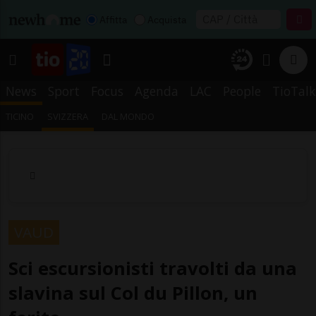
Affitta
Acquista
News
Sport
Focus
Agenda
LAC
People
TioTalk
TICINO
SVIZZERA
DAL MONDO
VAUD
Sci escursionisti travolti da una
slavina sul Col du Pillon, un