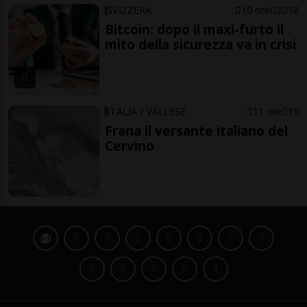
SVIZZERA
10 ore
2
18
Bitcoin: dopo il maxi-furto il
mito della sicurezza va in crisi
ITALIA / VALLESE
11 ore
19
Frana il versante italiano del
Cervino