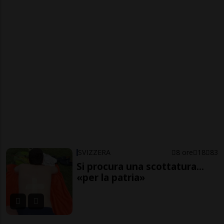
SVIZZERA
8 ore
18
83
Si procura una scottatura...
«per la patria»