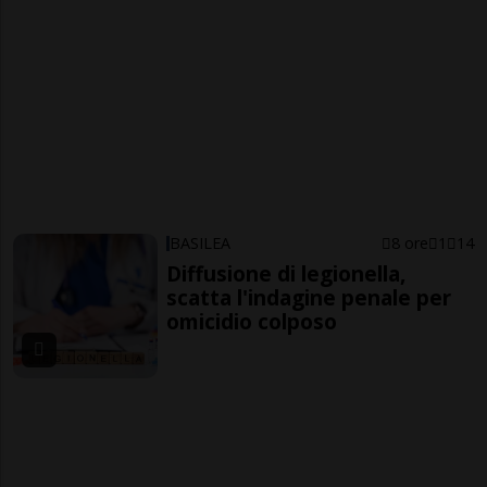
BASILEA
8 ore
1
14
Diffusione di legionella,
scatta l'indagine penale per
omicidio colposo