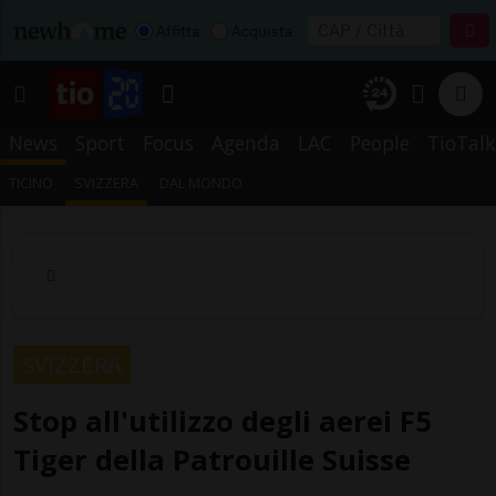
Affitta
Acquista
News
Sport
Focus
Agenda
LAC
People
TioTalk
TICINO
SVIZZERA
DAL MONDO
SVIZZERA
Stop all'utilizzo degli aerei F5
Tiger della Patrouille Suisse