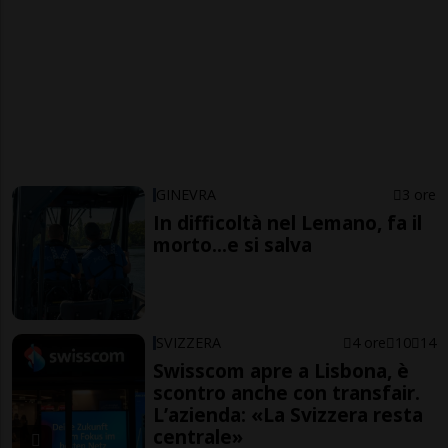
GINEVRA
3 ore
In difficoltà nel Lemano, fa il
morto...e si salva
SVIZZERA
4 ore
10
14
Swisscom apre a Lisbona, è
scontro anche con transfair.
L’azienda: «La Svizzera resta
centrale»