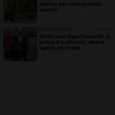
allarme per i monopattini
elettrici
CRANS-MONTANA
3 ore
1
Sette mesi dopo l'incendio, la
polizia è in affanno: «Meno
agenti, più reati»