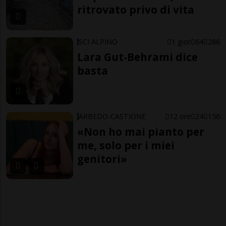
ritrovato privo di vita
SCI ALPINO
1 gior
64
286
Lara Gut-Behrami dice
basta
ARBEDO-CASTIONE
12 ore
24
156
«Non ho mai pianto per
me, solo per i miei
genitori»