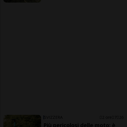
SVIZZERA
2 ore
7
26
Più pericolosi delle moto: è