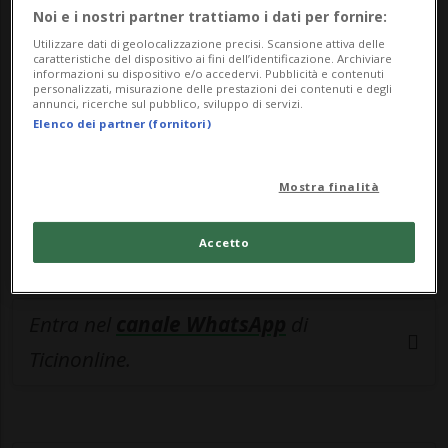
🔐 Sblocca il nostro archivio
Noi e i nostri partner trattiamo i dati per fornire:
esclusivo!
Utilizzare dati di geolocalizzazione precisi. Scansione attiva delle
caratteristiche del dispositivo ai fini dell’identificazione. Archiviare
informazioni su dispositivo e/o accedervi. Pubblicità e contenuti
Sottoscrivi un abbonamento
Archivio
per
personalizzati, misurazione delle prestazioni dei contenuti e degli
annunci, ricerche sul pubblico, sviluppo di servizi.
leggere questo articolo, oppure scegli
Elenco dei partner (fornitori)
MyTioAbo
per accedere all'archivio e
navigare su sito e app senza pubblicità.
Mostra finalità
ACCEDI
Accetto
Entra nel
canale WhatsApp
di
Ticinonline.