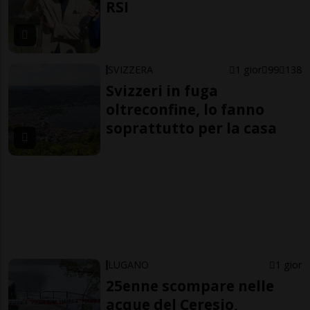
RSI
SVIZZERA
1 gior
99
138
Svizzeri in fuga
oltreconfine, lo fanno
soprattutto per la casa
LUGANO
1 gior
25enne scompare nelle
acque del Ceresio,