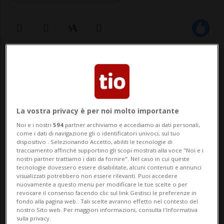
15 mar 2024 - 07:40
BERNA - Il Dipartimento federale della
difesa (DDPS) vuole fermare l'utilizzo degli
La vostra privacy è per noi molto importante
aerei F5 Tiger per la fine del 2027. La
Noi e i nostri
594
partner archiviamo e accediamo ai dati personali,
come i dati di navigazione gli o identificatori univoci, sul tuo
Patrouille Suisse verrebbe così privata dei
dispositivo . Selezionando Accetto, abiliti le tecnologie di
tracciamento affinché supportino gli scopi mostrati alla voce "Noi e i
propri jet, ha dichiarato oggi il
nostri partner trattiamo i dati da fornire". Nel caso in cui queste
tecnologie dovessero essere disabilitate, alcuni contenuti e annunci
comandante delle Forze aeree Peter Merz
visualizzati potrebbero non essere rilevanti. Puoi accedere
nuovamente a questo menu per modificare le tue scelte o per
alla ra...
revocare il consenso facendo clic sul link Gestisci le preferenze in
fondo alla pagina web.. Tali scelte avranno effetto nel contesto del
nostro Sito web. Per maggiori informazioni, consulta l'Informativa
sulla privacy.